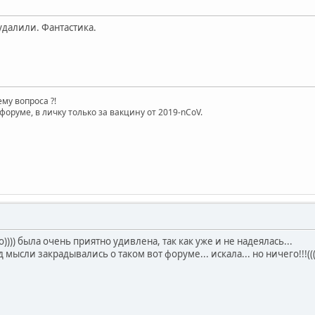
 удалили. Фантастика.
му вопроса ?!
форуме, в личку только за вакцину от 2019-nCoV.
))) была очень приятно удивлена, так как уже и не надеялась...
 мысли закрадывались о таком вот форуме... искала... но ничего!!!(((