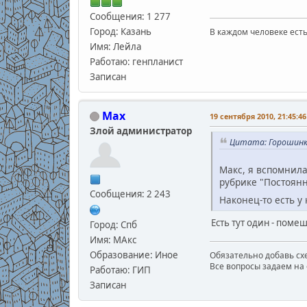
Сообщения: 1 277
Город: Казань
В каждом человеке есть
В.С
Имя: Лейла
Работаю: генпланист
Записан
Max
19 сентября 2010, 21:45:46
Злой администратор
Цитата: Горошинка
Макс, я вспомнила
рубрике "Постоянн
Сообщения: 2 243
Наконец-то есть у
Есть тут один - поме
Город: Спб
Имя: МАкс
Образование: Иное
Обязательно добавь схе
Все вопросы задаем на 
Работаю: ГИП
Записан