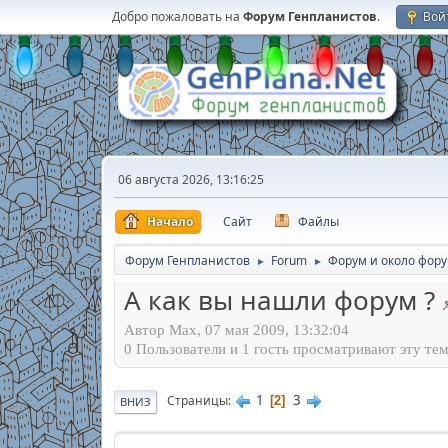
Добро пожаловать на
Форум Генпланистов
.
Вой
06 августа 2026, 13:16:25
Начало
Сайт
Файлы
Форум Генпланистов
Forum
Форум и около фор
►
►
А как вы нашли форум ?
Автор Max, 07 мая 2009, 13:32:04
0 Пользователи и 1 гость просматривают эту тем
1
3
Страницы
2
ВНИЗ