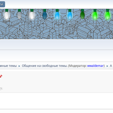
ти
О
умные темы
Общение на свободные темы.
(Модератор:
wwaldemar
)
А
►
►
у.