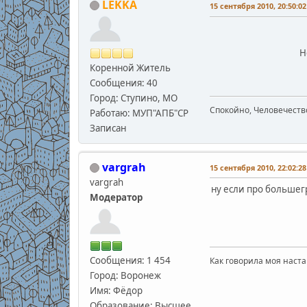
LEKKA
15 сентября 2010, 20:50:02
Н
Коренной Житель
Сообщения: 40
Город: Ступино, МО
Спокойно, Человечество
Работаю: МУП"АПБ"СР
Записан
vargrah
15 сентября 2010, 22:02:28
vargrah
ну если про большегр
Модератор
Сообщения: 1 454
Как говорила моя наста
Город: Воронеж
Имя: Фёдор
Образование: Высшее