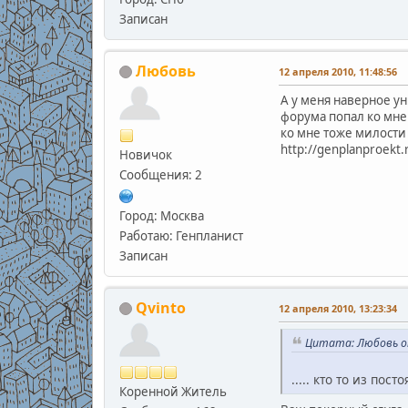
Записан
Любовь
12 апреля 2010, 11:48:56
А у меня наверное ун
форума попал ко мне 
ко мне тоже милости
http://genplanproekt.
Новичок
Сообщения: 2
Город: Москва
Работаю: Генпланист
Записан
Qvinto
12 апреля 2010, 13:23:34
Цитата: Любовь от
..... кто то из по
Коренной Житель