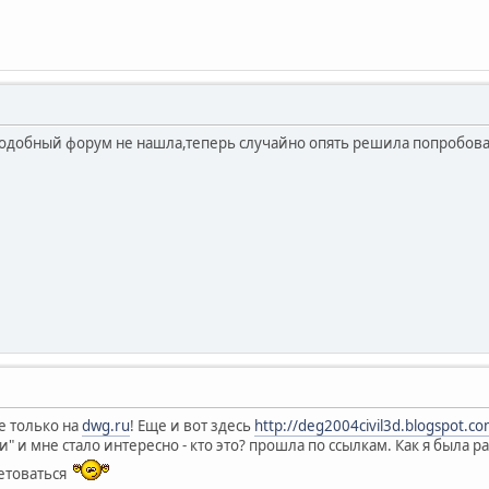
 подобный форум не нашла,теперь случайно опять решила попробова
е только на
dwg.ru
! Еще и вот здесь
http://deg2004civil3d.blogspot.co
" и мне стало интересно - кто это? прошла по ссылкам. Как я была ра
ветоваться