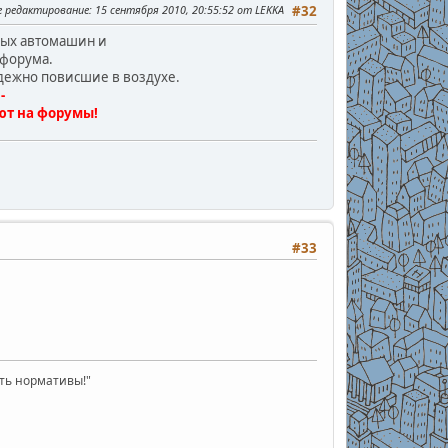
е редактирование
: 15 сентября 2010, 20:55:52 от LEKKA
#32
вых автомашин и
 форума.
адежно повисшие в воздухе.
-
ют на форумы!
#33
ать нормативы!"