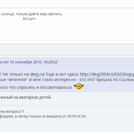
 солнце, только дайте ему светить.
котт
 от 16 сентября 2010, 18:28:02
! Не только на
dwg.ru
! Еще и вот здесь
http://deg2004civil3d.blog
ые читатели" и мне стало интересно - кто это? прошла по ссылка
 кого что спросить и посоветоваться
шанный на аватарках детей.
му вопроса ?!
форуме, в личку только за вакцину от 2019-nCoV.