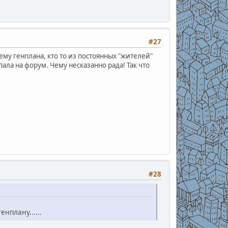
#27
ему генплана, кто то из постоянных "жителей"
пала на форум. Чему несказанно рада! Так что
#28
нплану......