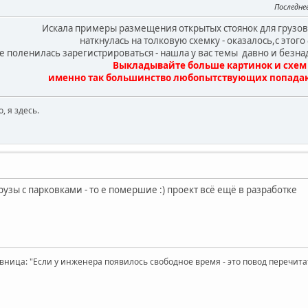
Последне
Искала примеры размещения открытых стоянок для грузо
наткнулась на толковую схемку - оказалось,с этого
е поленилась зарегистрироваться - нашла у вас темы давно и безн
Выкладывайте больше картинок и схем 
именно так большинство любопытствующих попада
, я здесь.
узы с парковками - то е помершие :) проект всё ещё в разработке
вница: "Если у инженера появилось свободное время - это повод перечит