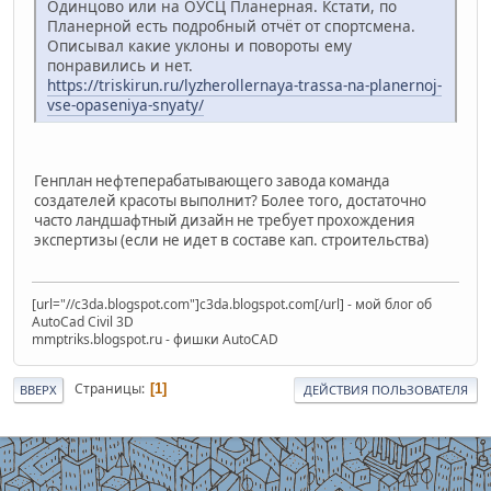
Одинцово или на ОУСЦ Планерная. Кстати, по
Планерной есть подробный отчёт от спортсмена.
Описывал какие уклоны и повороты ему
понравились и нет.
https://triskirun.ru/lyzherollernaya-trassa-na-planernoj-
vse-opaseniya-snyaty/
Генплан нефтеперабатывающего завода команда
создателей красоты выполнит? Более того, достаточно
часто ландшафтный дизайн не требует прохождения
экспертизы (если не идет в составе кап. строительства)
[url="//c3da.blogspot.com"]c3da.blogspot.com[/url] - мой блог об
AutoCad Civil 3D
mmptriks.blogspot.ru - фишки AutoCAD
Страницы
1
ВВЕРХ
ДЕЙСТВИЯ ПОЛЬЗОВАТЕЛЯ