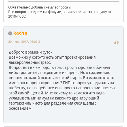
Обязательно добавь схему вопроса ?!
Все вопросы задаем на форуме, в личку только за вакцину от
2019-nCoV.
kacha
20 июля 2017, 06:07:31
#9
Доброго времени суток.
Возможно у кого-то есть опыт проектирования
лыжероллерных трасс.
Вопрос вот в чем, вдоль трасс просят сделать обочины
либо тропинки с покрытием из щепы. Но к сожалению
непонятно какой высоты и какой пирог. Возможно кто-то
имел опыт проектирования? ГИП говорит укладывать на
щебенку, но на щебенке она просто-напросто смешается с
этой самой щепой. Мне почему то кажется что надо
укладывать минимум на какой-то дренирующий
геотекстиль чисто для разделения слоя щепы с
основанием.