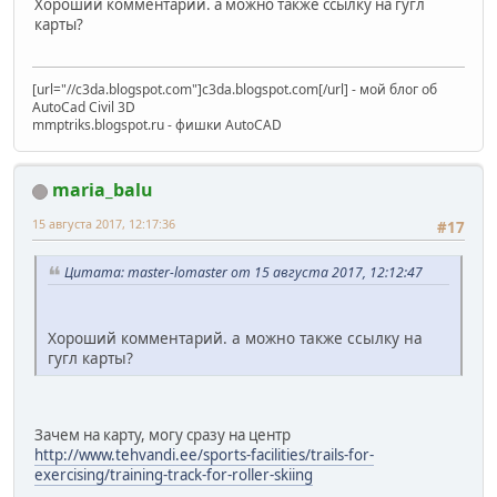
Хороший комментарий. а можно также ссылку на гугл
карты?
[url="//c3da.blogspot.com"]c3da.blogspot.com[/url] - мой блог об
AutoCad Civil 3D
mmptriks.blogspot.ru - фишки AutoCAD
maria_balu
15 августа 2017, 12:17:36
#17
Цитата: master-lomaster от 15 августа 2017, 12:12:47
Хороший комментарий. а можно также ссылку на
гугл карты?
Зачем на карту, могу сразу на центр
http://www.tehvandi.ee/sports-facilities/trails-for-
exercising/training-track-for-roller-skiing