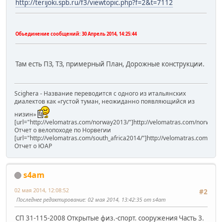
http://terijoki.spb.ru/f3/viewtopic.php?f=2&t=7112
Обьединение сообщений:
30 Апрель 2014, 14:25:44
Там есть ПЗ, ТЗ, примерный План, Дорожные конструкции.
Scighera - Название переводится с одного из итальянских
диалектов как «густой туман, неожиданно появляющийся из
низин»
[url="http://velomatras.com/norway2013/"]http://velomatras.com/norway20
Отчет о велопоходе по Норвегии
[url="http://velomatras.com/south_africa2014/"]http://velomatras.com/sout
Отчет о ЮАР
s4am
02 мая 2014, 12:08:52
#2
Последнее редактирование
: 02 мая 2014, 13:42:35 от s4am
СП 31-115-2008 Открытые физ.-спорт. сооружения Часть 3.