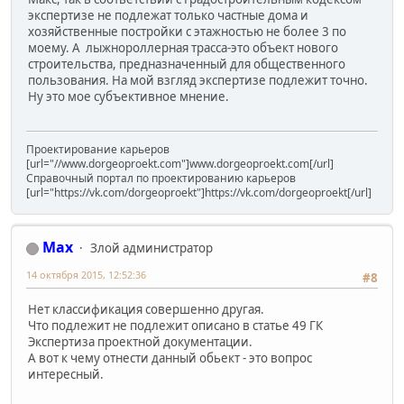
экспертизе не подлежат только частные дома и
хозяйственные постройки с этажностью не более 3 по
моему. А лыжнороллерная трасса-это объект нового
строительства, предназначенный для общественного
пользования. На мой взгляд экспертизе подлежит точно.
Ну это мое субъективное мнение.
Проектирование карьеров
[url="//www.dorgeoproekt.com"]www.dorgeoproekt.com[/url]
Справочный портал по проектированию карьеров
[url="https://vk.com/dorgeoproekt"]https://vk.com/dorgeoproekt[/url]
Max
Злой администратор
14 октября 2015, 12:52:36
#8
Нет классификация совершенно другая.
Что подлежит не подлежит описано в статье 49 ГК
Экспертиза проектной документации.
А вот к чему отнести данный обьект - это вопрос
интересный.