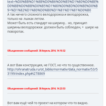
text=%D0%BB%D1%8B%D0%B6%D0%B5%D1%80%D0%BE%
D0%BB%D0%BB%D0%B5%D1%80%D0%BD%D0%BE%D0%B
9+%D1%82%D1%80%D0%B0%D1%81%D1%81%D0%B0
А так ничего сложного велодорожка и велодорожка,
только на лыжах летом.
Может быть есть стандарт на ширину.. но, принцип
ширины велодорожки должен быть соблюден, + шире на
поворотах.
Обьединение сообщений:
30 Апрель 2014, 14:10:32
А вот Вам конструкция, не ГОСТ, но что то существенное.
http://ohranatruda.ru/ot_biblio/normativ/data_normativ/53/5
3199/index.php#i278869
Обьединение сообщений:
30 Апрель 2014, 14:23:53
Вот вам ещё чей то проект на котором что-то видно.