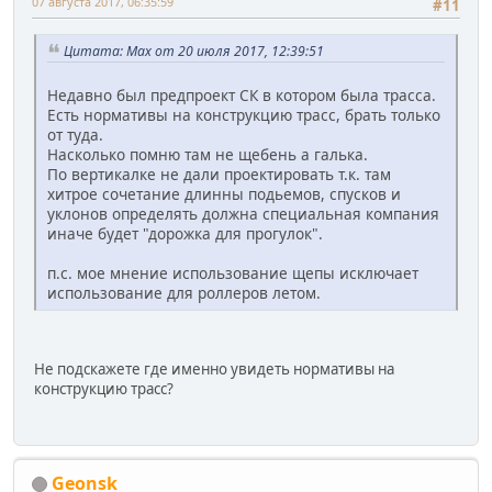
07 августа 2017, 06:35:59
#11
Цитата: Max от 20 июля 2017, 12:39:51
Недавно был предпроект СК в котором была трасса.
Есть нормативы на конструкцию трасс, брать только
от туда.
Насколько помню там не щебень а галька.
По вертикалке не дали проектировать т.к. там
хитрое сочетание длинны подьемов, спусков и
уклонов определять должна специальная компания
иначе будет "дорожка для прогулок".
п.с. мое мнение использование щепы исключает
использование для роллеров летом.
Не подскажете где именно увидеть нормативы на
конструкцию трасс?
Geonsk