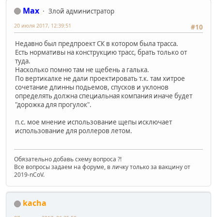
Max
Злой администратор
20 июля 2017, 12:39:51
#10
Недавно был предпроект СК в котором была трасса.
Есть нормативы на конструкцию трасс, брать только от
туда.
Насколько помню там не щебень а галька.
По вертикалке не дали проектировать т.к. там хитрое
сочетание длинны подьемов, спусков и уклонов
определять должна специальная компания иначе будет
"дорожка для прогулок".
п.с. мое мнение использование щепы исключает
использование для роллеров летом.
Обязательно добавь схему вопроса ?!
Все вопросы задаем на форуме, в личку только за вакцину от
2019-nCoV.
kacha