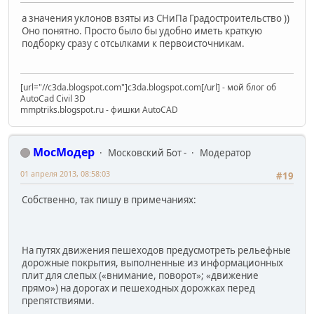
а значения уклонов взяты из СНиПа Градостроительство ))
Оно понятно. Просто было бы удобно иметь краткую
подборку сразу с отсылками к первоисточникам.
[url="//c3da.blogspot.com"]c3da.blogspot.com[/url] - мой блог об
AutoCad Civil 3D
mmptriks.blogspot.ru - фишки AutoCAD
МосМодер
Московский Бот -
Модератор
01 апреля 2013, 08:58:03
#19
Собственно, так пишу в примечаниях:
На путях движения пешеходов предусмотреть рельефные
дорожные покрытия, выполненные из информационных
плит для слепых («внимание, поворот»; «движение
прямо») на дорогах и пешеходных дорожках перед
препятствиями.