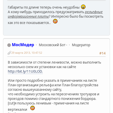
Габариты по длине теперь очень неудобны
А кому-нибудь приходилось предусматривать
рельефные
информационные плиты
? Интересно было бы посмотреть
как это все показывается..
МосМодер
Московский Бот -
Модератор
29 марта 2013, 10:47:52
#14
В зависимости от степени ленивости, можно выполнить
несколько схем их установки как на сайте
http://bit.ly/11U0LOD.
Или просто подробно указать в примечаниях на листе
План организации рельефа или План благоустройства
согласно вышеуказанному сайту,
что необходимо устроить на пересечениях тротуаров и
проездов помимо стандартного понижения бордюра.
[cut]я пользуюсь ленивым - примечания на листе
вертикалки