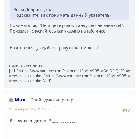
Всем Доброго утра.
Подскажите, как понимать данный указатель?
Понимать так: "Не ищите рядом пандусов - не найдете!".
Прижмет - спускайтесь как указано на табличке.
Называется - угадайте страну по картинке...(:
Видеокопоотчеты
[url="https://www.youtube.com/channel/UCjVJsA9D5LaGetDRiQuREuw/vide
view_as=subscriber"]https://www.youtube.com/channel/UCjVJsA9D5LaGet
view_as=subscriber[/url]
Max
Злой администратор
22 октября 2012, 21:57:06
#10
Все лучшее детям !!!
американским...