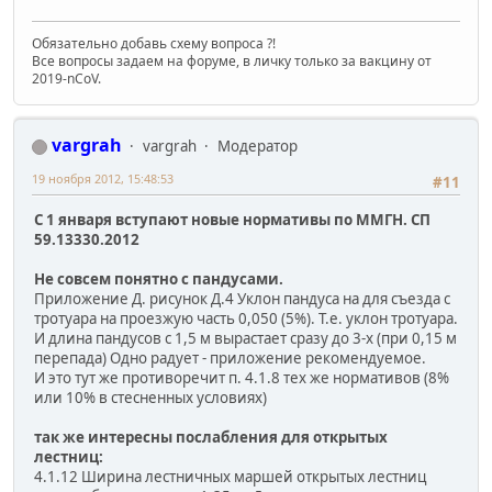
Обязательно добавь схему вопроса ?!
Все вопросы задаем на форуме, в личку только за вакцину от
2019-nCoV.
vargrah
vargrah
Модератор
19 ноября 2012, 15:48:53
#11
С 1 января вступают новые нормативы по ММГН. СП
59.13330.2012
Не совсем понятно с пандусами.
Приложение Д. рисунок Д.4 Уклон пандуса на для съезда с
тротуара на проезжую часть 0,050 (5%). Т.е. уклон тротуара.
И длина пандусов с 1,5 м вырастает сразу до 3-х (при 0,15 м
перепада) Одно радует - приложение рекомендуемое.
И это тут же противоречит п. 4.1.8 тех же нормативов (8%
или 10% в стесненных условиях)
так же интересны послабления для открытых
лестниц:
4.1.12 Ширина лестничных маршей открытых лестниц