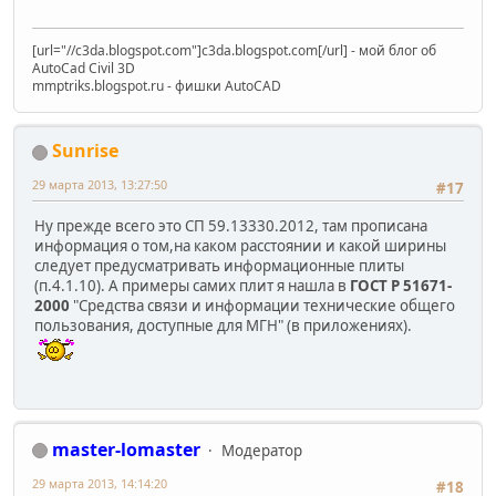
[url="//c3da.blogspot.com"]c3da.blogspot.com[/url] - мой блог об
AutoCad Civil 3D
mmptriks.blogspot.ru - фишки AutoCAD
Sunrise
29 марта 2013, 13:27:50
#17
Ну прежде всего это СП 59.13330.2012, там прописана
информация о том,на каком расстоянии и какой ширины
следует предусматривать информационные плиты
(п.4.1.10). А примеры самих плит я нашла в
ГОСТ Р 51671-
2000
"Средства связи и информации технические общего
пользования, доступные для МГН" (в приложениях).
master-lomaster
Модератор
29 марта 2013, 14:14:20
#18