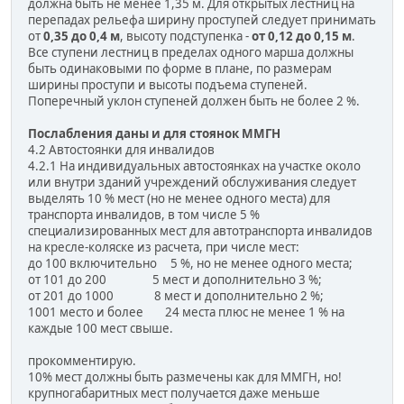
должна быть не менее 1,35 м. Для открытых лестниц на
перепадах рельефа ширину проступей следует принимать
от
0,35 до 0,4 м
, высоту подступенка -
от 0,12 до 0,15 м
.
Все ступени лестниц в пределах одного марша должны
быть одинаковыми по форме в плане, по размерам
ширины проступи и высоты подъема ступеней.
Поперечный уклон ступеней должен быть не более 2 %.
Послабления даны и для стоянок ММГН
4.2 Автостоянки для инвалидов
4.2.1 На индивидуальных автостоянках на участке около
или внутри зданий учреждений обслуживания следует
выделять 10 % мест (но не менее одного места) для
транспорта инвалидов, в том числе 5 %
специализированных мест для автотранспорта инвалидов
на кресле-коляске из расчета, при числе мест:
до 100 включительно 5 %, но не менее одного места;
от 101 до 200 5 мест и дополнительно 3 %;
от 201 до 1000 8 мест и дополнительно 2 %;
1001 место и более 24 места плюс не менее 1 % на
каждые 100 мест свыше.
прокомментирую.
10% мест должны быть размечены как для ММГН, но!
крупногабаритных мест получается даже меньше