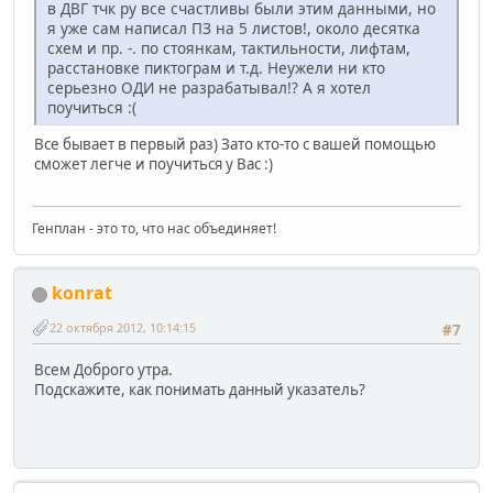
в ДВГ тчк ру все счастливы были этим данными, но
я уже сам написал ПЗ на 5 листов!, около десятка
схем и пр. -. по стоянкам, тактильности, лифтам,
расстановке пиктограм и т.д. Неужели ни кто
серьезно ОДИ не разрабатывал!? А я хотел
поучиться :(
Все бывает в первый раз) Зато кто-то с вашей помощью
сможет легче и поучиться у Вас :)
Генплан - это то, что нас объединяет!
konrat
22 октября 2012, 10:14:15
#7
Всем Доброго утра.
Подскажите, как понимать данный указатель?