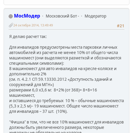
МосМодер
Московский Бот -
Модератор
24 октября 2014, 13:49:49
#21
Я делаю расчет так:
Для инвалидов предусмотрены места парковки личных
автомобилей из расчета не менее 10% от общего числа
машиномест (они выделяются разметкой и обозначаются
специальными символами):
8 машиномест для авто инвалидов на кресле-коляске и
дополнительно 2%
(см. п. 4.2.1 СП 59.13330.2012 «Доступность зданий и
сооружений для МГН»)
размерами 6,0 х3,6 м: 8+2% (от 368)= 8+8=16
машиномест,
и оставшиеся до требуемых 10 % – обычные машиноместа
(5,3 х 2,5 м)– 19 машиномест. Общее число машиномест
для инвалидов – 37 шт. (10%).
"Фишка" в том, что не все 10% машиномест для инвалидов
должны быть увеличенного размера, некоторые
инвалиды не обязательно на коляске.