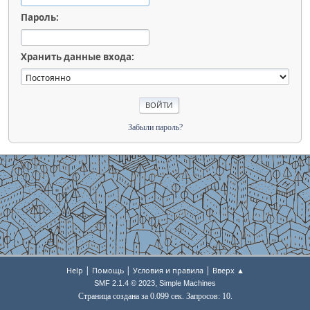
Пароль:
Хранить данные входа:
Забыли пароль?
|
|
|
Help
Помощь
Условия и правила
Вверх ▲
,
SMF 2.1.4 © 2023
Simple Machines
Страница создана за 0.099 сек. Запросов: 10.