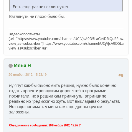
Есть еще расчет если нужен.
Взглянуть не плохо было бы.
Видеокопоотчеты
[url="https://www.youtube.com/channel/UCjVJsA9D5LaGetDRiQuREuw/vide
view_as=subscriber"]https://www.youtube.com/channel/UCjVJsA9D5LaGet
view_as=subscriber[/url]
Илья Н
20 ноября 2012, 15:23:19
#9
ну я тут как-бы сэкономить решил, нужно было конечно
отдать проектировщикам дорог чтоб в программе
посчитали, но я решил сам прикинуть, впринципе
реально но "редиска"но жуть. Вот выкладываю результат.
Но надо понимать у меня там еще дрены кругом
заложены.
Обьединение сообщений:
20 Ноябрь 2012, 15:26:31