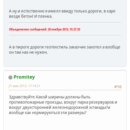
А ну и естественно я имелл ввиду только дороги, в каре
везде бетон! И пленка.
Обьединение сообщений:
20 ноября 2012, 15:27:33
А в пироге дороги геотекстиль заказчик захотел а вообще
он там нах не нужен.
Promitey
21 мая 2013, 17:14:21
#10
Здравствуйте.Какой ширины должны быть
противопожарные проезды, вокруг парка резервуаров и
вокруг двухсторонней железнодорожной эстакады?и
вообще как нормируються эти размеры?