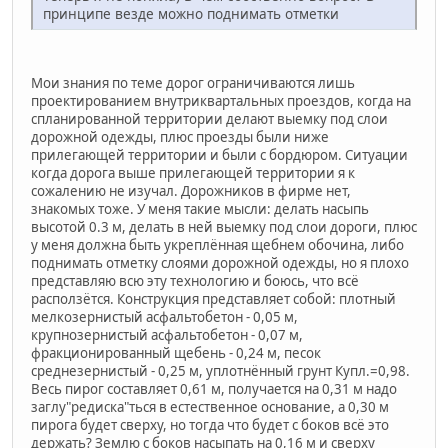
принципе везде можно поднимать отметки
Мои знания по теме дорог ограничиваются лишь
проектированием внутриквартальных проездов, когда на
спланированной территории делают выемку под слои
дорожной одежды, плюс проезды были ниже
прилегающей территории и были с бордюром. Ситуации
когда дорога выше прилегающей территории я к
сожалению не изучал. Дорожников в фирме нет,
знакомых тоже. У меня такие мысли: делать насыпь
высотой 0.3 м, делать в ней выемку под слои дороги, плюс
у меня должна быть укреплённая щебнем обочина, либо
поднимать отметку слоями дорожной одежды, но я плохо
представляю всю эту технологию и боюсь, что всё
расползётся. Конструкция представляет собой: плотный
мелкозернистый асфальтобетон - 0,05 м,
крупнозернистый асфальтобетон - 0,07 м,
фракционированный щебень - 0,24 м, песок
среднезернистый - 0,25 м, уплотнённый грунт Купл.=0,98.
Весь пирог составляет 0,61 м, получается на 0,31 м надо
заглу"редиска"ться в естественное основание, а 0,30 м
пирога будет сверху, но тогда что будет с боков всё это
держать? Землю с боков насыпать на 0,16 м и сверху