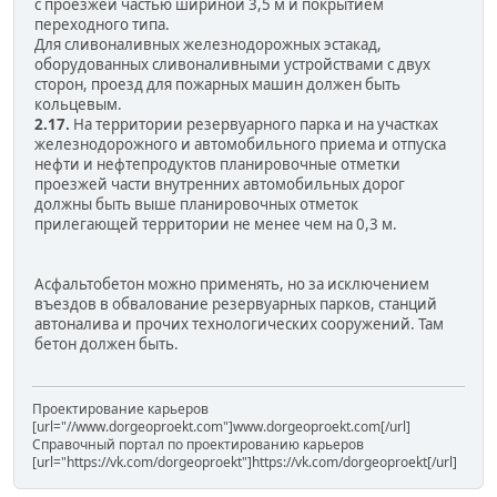
с проезжей частью шириной 3,5 м и покрытием
переходного типа.
Для сливоналивных железнодорожных эстакад,
оборудованных сливоналивными устройствами с двух
сторон, проезд для пожарных машин должен быть
кольцевым.
2.17.
На территории резервуарного парка и на участках
железнодорожного и автомобильного приема и отпуска
нефти и нефтепродуктов планировочные отметки
проезжей части внутренних автомобильных дорог
должны быть выше планировочных отметок
прилегающей территории не менее чем на 0,3 м.
Асфальтобетон можно применять, но за исключением
въездов в обвалование резервуарных парков, станций
автоналива и прочих технологических сооружений. Там
бетон должен быть.
Проектирование карьеров
[url="//www.dorgeoproekt.com"]www.dorgeoproekt.com[/url]
Справочный портал по проектированию карьеров
[url="https://vk.com/dorgeoproekt"]https://vk.com/dorgeoproekt[/url]