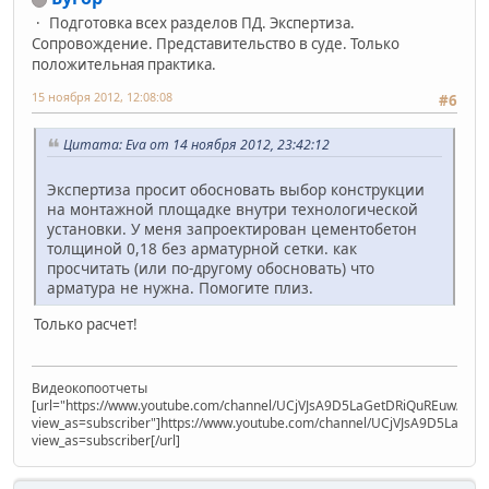
Подготовка всех разделов ПД. Экспертиза.
Сопровождение. Представительство в суде. Только
положительная практика.
15 ноября 2012, 12:08:08
#6
Цитата: Eva от 14 ноября 2012, 23:42:12
Экспертиза просит обосновать выбор конструкции
на монтажной площадке внутри технологической
установки. У меня запроектирован цементобетон
толщиной 0,18 без арматурной сетки. как
просчитать (или по-другому обосновать) что
арматура не нужна. Помогите плиз.
Только расчет!
Видеокопоотчеты
[url="https://www.youtube.com/channel/UCjVJsA9D5LaGetDRiQuREuw/vide
view_as=subscriber"]https://www.youtube.com/channel/UCjVJsA9D5LaGet
view_as=subscriber[/url]