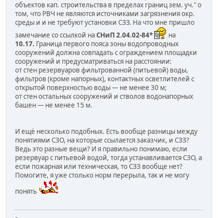
объектов кап. строительства в пределах границ зем. уч." о
том, что РВЧ не являются источниками загрязнения окр.
среды и и не требуют установки СЗЗ. На что мне пришло
замечание со ссылкой на
СНиП 2.04.02-84*
на
10.17.
Граница первого пояса зоны водопроводных
сооружений должна совпадать с ограждением площадки
сооружений и предусматриваться на расстоянии:
от стен резервуаров фильтрованной (питьевой) воды,
фильтров (кроме напорных), контактных осветлителей с
открытой поверхностью воды — не менее 30 м;
от стен остальных сооружений и стволов водонапорных
башен — не менее 15 м.
И ещё несколько подобных. Есть вообще разницы между
понятиями СЗО, на которые ссылается заказчик, и СЗЗ?
Ведь это разные вещи? И я правильно понимаю, если
резервуар с питьевой водой, тогда устанавливается СЗО, а
если пожарная или техническая, то СЗЗ вообще нет?
Помогите, я уже столько норм перерыла, так и не могу
понять