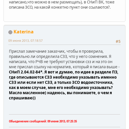
написано,что можно в нем размещать), в СНиП ВК, тоже
описана ЗСО, на какой конкетно пункт они ссылаются?.
Katerina
09 июня 2013, 07:18:57
#5
Прислал замечание заказчик, чтобы я проверила,
правильно ли определила СЗЗ, что у него сомнения. Я
написала, что РЧВ не требуют установки сзз и на это он
мне прислал ссылку на норматив, который я писала выше -
СНиП 2.04.02-84*. Я вот и думаю, по идее в разделе ПЗ,
где описываются СЗЗ необходимо указывать именно
СЗЗ или если нет СЗЗ, а только ЗСО водоисточника,
как в моем случае, мне его необходимо указывать?
Масло масленное) надеюсь, вы понимаете, о чем я
спрашиваю))
Обьединение сообщений:
09 июня 2013, 07:25:35