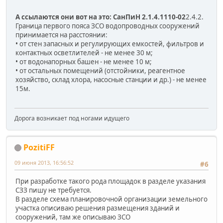
А ссылаются они вот на это:
СанПиН 2.1.4.1110-02
2.4.2.
Граница первого пояса ЗСО водопроводных сооружений
принимается на расстоянии:
• от стен запасных и регулирующих емкостей, фильтров и
контактных осветлителей - не менее 30 м;
• от водонапорных башен - не менее 10 м;
• от остальных помещений (отстойники, реагентное
хозяйство
,
склад хлора, насосные станции и др.) - не менее
15м.
Дорога возникает под ногами идущего
PozitiFF
09 июня 2013, 16:56:52
#6
При разработке такого рода площадок в разделе указания
СЗЗ пишу не требуется.
В разделе схема планировочной организации земельного
участка описиваю решения размещения зданий и
сооружений, там же описываю ЗСО