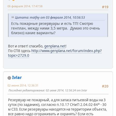
06 февраля 2014, 17:47:58
#19
Цитата: matfey от 03 февраля 2014, 10:56:53
Есть пожарные резервуары и есть ТП! Смотрю
генплан, между ними 3,5 метра. Думаю это очень
близко) какие варианты?
Вот и ответ! спасибо,
genplana.net
!
По СП8 здесь
http://www.genplana.net/forum/index.php?
topic=2729.0
Ivlar
02 июня 2014, 12:36:31
#20
Последнее редактирование
: 02 июня 2014, 12:56:24 от Ivlar
Резервуар не пожарный, а для запаса питьевой воды на 3
суток (по заданию), согласно п.10.17 СНиП 2.04.02-84* - 30
м СЗЗ. Если резервуары находятся на территории объекта,
все равно надо огораживать и охранять? Если есть