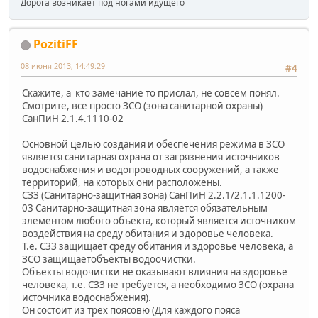
Дорога возникает под ногами идущего
PozitiFF
08 июня 2013, 14:49:29
#4
Скажите, а кто замечание то прислал, не совсем понял.
Смотрите, все просто ЗСО (зона санитарной охраны)
СанПиН 2.1.4.1110-02
Основной целью создания и обеспечения режима в ЗСО
является санитарная охрана от загрязнения источников
водоснабжения и водопроводных сооружений, а также
территорий, на которых они расположены.
СЗЗ (Санитарно-защитная зона) СанПиН 2.2.1/2.1.1.1200-
03 Санитарно-защитная зона является обязательным
элементом любого объекта, который является источником
воздействия на среду обитания и здоровье человека.
Т.е. СЗЗ защищает среду обитания и здоровье человека, а
ЗСО защищаетобъекты водоочистки.
Объекты водочистки не оказывают влияния на здоровье
человека, т.е. СЗЗ не требуется, а необходимо ЗСО (охрана
источника водоснабжения).
Он состоит из трех поясовю (Для каждого пояса