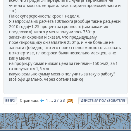
ясно, что придётся переделать с нуля (в вертикалке не
учтена отмостка, неправильная ширина проезжей части и
т.п.).
Плюс суперсрочность: срок 1 неделя.
Я запросила из расчёта 100тыс/га (вообще такие расценки
2010 года)+1.25 процент за срочность (сам заказчик
предложил). итого у меня получилось 750т.р.
заказчик охренел и сказал, что предыдущему
проектировщику он заплатил 250т.р. и мне больше не
заплатит (обидно, что его проект невозможно согласовать
в экспертизе, плюс сроки были несколько месяцев, а не
как у меня)
на профи.ру самая низкая цена за генплан - 150р/м2, за 1
га получается 1,5 млн
какую реально сумму можно получить за такую работу?
(всё официально, через организацию)
1
...
27
28
Страницы
29
ВВЕРХ
ДЕЙСТВИЯ ПОЛЬЗОВАТЕЛЯ