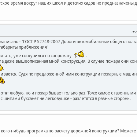
ское время вокруг наших школ и детских садов не предназначены 
Пос
т написано - "ГОСТ Р 52748-2007 Дороги автомобильные общего пол
 габариты приближения"
читать, уже соскучился по сопромату
.
ила даже вышеописанная мной конструкция. В случае пожара они кон
.
ливается. Судя по предложенной ими конструкции пожарные машин
лотят любую, но и пожар бывает только раз. Тоже самое с газонным
 с шипами буксанет не легковушке - разлетятся в разные стороны.
 у кого-нибудь програмка по расчету дорожной конструкции? Можете