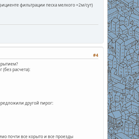
ициенте фильтрации песка мелкого =2м/cут)
#4
окрытием?
(без расчета):
предложили другой пирог:
имо почти все корыто и все проезды