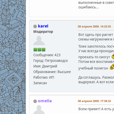
выполненные в совет
ошибаюсь...
karel
08 апреля 2009, 14:25:55
Модератор
Вот здесь про расче
схемы нагружения и
Тоже захотелось пос
У нас всегда проход
Сообщения: 423
проехать-то смогут
Город: Петрозаводск
Потом все восстанав
Имя: Дмитрий
учебный полигон
Образование: Высшее
Работаю: ИП
Да соглашусь. Размо
выдержат. А вот если
Записан
omella
08 апреля 2009, 17:38:32
Всем привет! А есть