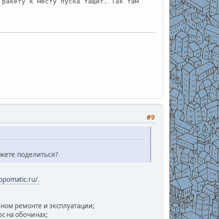
 ракету к месту пуска тащит. Так там
#9
ожете поделиться?
opomatic.ru/.
ьном ремонте и эксплуатации;
с на обочинах;