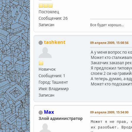
Постоялец
Сообщения: 26
Записан
Все будет хорошо...
tashkent
09 апреля 2009, 15:08:56
А у меня вопрос по 
Может кто сталкивалс
Заказчик заказал ре
Я предложил типовую
Новичок
слоем 2 см на гравий
Сообщения: 1
А теперь думаю, а вд
Город: Ташкент
Может кто подскажит
Имя: Владимир
Записан
Max
09 апреля 2009, 15:54:00
Злой администратор
Может я не прав, 
их разобьют. Врод