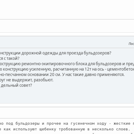
Пос
конструкции дорожной одежды для проезда бульдозеров?
я с такой?
кострукцию ремонтно-экипировочного блока для бульдозеров и пре
 конструкцию усиленную, расчитанную на 12т на ось - цементобет
но-песчанном основании 20 см. У нас такие давно применяются.
руг не выдержит, разобьют.
 дельный совет?
но под бульдозеры и прочее на гусенечном ходу - жесткие 
е как используют щебенку тробованную в несколько слоев.