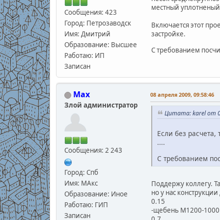
местный уплотненый
Сообщения: 423
Город: Петрозаводск
Включается этот прое
Имя: Дмитрий
застройке.
Образование: Высшее
С требованием посчи
Работаю: ИП
Записан
Max
08 апреля 2009, 09:58:46
Злой администратор
Цитата: karel от 0
Если без расчета,
....
Сообщения: 2 243
С требованием пос
Город: Спб
Имя: МАкс
Поддержу коллегу. Та
но у нас конструкции
Образование: Иное
0.15
Работаю: ГИП
-щебень М1200-1000 
Записан
0.7