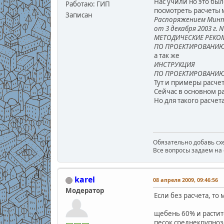
Нас учили но это был
Работаю: ГИП
посмотреть расчеты 
Записан
Распоряжением Мин
от 3 декабря 2003 г. 
МЕТОДИЧЕСКИЕ РЕКО
ПО ПРОЕКТИРОВАНИЮ
а так же
ИНСТРУКЦИЯ
ПО ПРОЕКТИРОВАНИЮ 
Тут и примеры расче
Сейчас в основном ра
Но для такого расчета
Обязательно добавь схе
Все вопросы задаем на 
karel
08 апреля 2009, 09:46:56
Модератор
Если без расчета, т
щебень 60% и растит
песок среднекрупноз