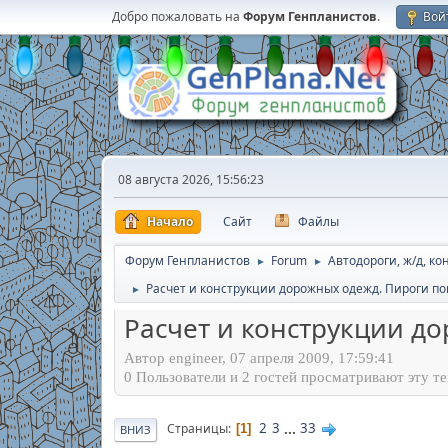
Добро пожаловать на
Форум Генпланистов
.
Вой
08 августа 2026, 15:56:23
Начало
Сайт
Файлы
Форум Генпланистов
Forum
Автодороги, ж/д, к
►
►
Расчет и конструкции дорожных одежд. Пироги п
►
Расчет и конструкции д
Автор engineer, 07 апреля 2009, 17:59:41
0 Пользователи и 2 гостей просматривают эту те
2
3
...
33
Страницы
1
ВНИЗ