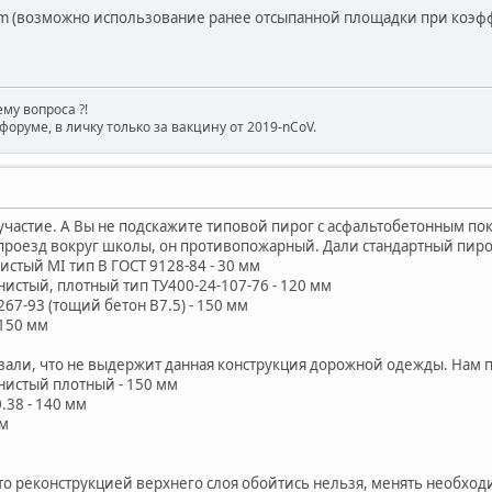
m (возможно использование ранее отсыпанной площадки при коэфф
му вопроса ?!
форуме, в личку только за вакцину от 2019-nCoV.
участие. А Вы не подскажите типовой пирог с асфальтобетонным п
роезд вокруг школы, он противопожарный. Дали стандартный пирог 
стый MI тип В ГОСТ 9128-84 - 30 мм
нистый, плотный тип ТУ400-24-107-76 - 120 мм
67-93 (тощий бетон В7.5) - 150 мм
 150 мм
азали, что не выдержит данная конструкция дорожной одежды. Нам 
нистый плотный - 150 мм
.38 - 140 мм
мм
что реконструкцией верхнего слоя обойтись нельзя, менять необход