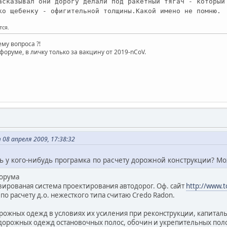
асказывал они дорогу делали под ракетный тягач - который
ко щебенку - офигительной толщины.Какой имено не помню.
тся.
му вопроса ?!
форуме, в личку только за вакцину от 2019-nCoV.
08 апреля 2009, 17:38:32
ть у кого-нибудь програмка по расчету дорожной конструкции? М
форума
изированая система проектирования автодорог. Оф. сайт
http://www.t
о расчету д.о. нежесткого типа считаю Credo Radon.
орожных одежд в условиях их усиления при реконструкции, капитал
 дорожных одежд остановочных полос, обочин и укрепительных поло