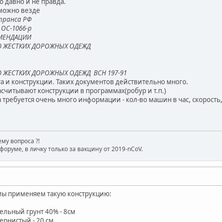
о давно и не правда.
можно везде
транса РФ
N ОС-1066-р
МЕНДАЦИИ
 ЖЕСТКИХ ДОРОЖНЫХ ОДЕЖД
ЖЕСТКИХ ДОРОЖНЫХ ОДЕЖД ВСН 197-91
та и конструкции. Таких документов действительно много.
считывают конструкции в программах(робур и т.п.)
 требуется очень много информации - кол-во машин в час, скорость, н
му вопроса ?!
форуме, в личку только за вакцину от 2019-nCoV.
о мы применяем такую конструкцию:
ельный грунт 40% - 8см
ернистый - 20 см