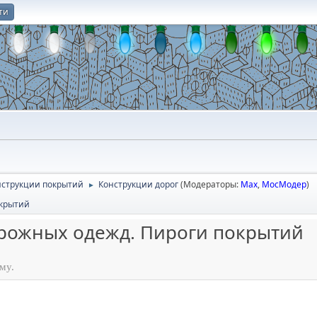
ти
О
онструкции покрытий
Конструкции дорог
(Модераторы:
Max
,
МосМодер
)
►
окрытий
орожных одежд. Пироги покрытий
му.