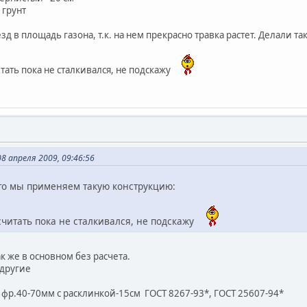
 грунт
зд в площадь газона, т.к. на нем прекрасно травка растет. Делали т
тать пока не сталкивался, не подскажу
8 апреля 2009, 09:46:56
 то мы применяем такую конструкцию:
читать пока не сталкивался, не подскажу
к же в основном без расчета.
 другие
фр.40-70мм с расклинкой-15см ГОСТ 8267-93*, ГОСТ 25607-94*