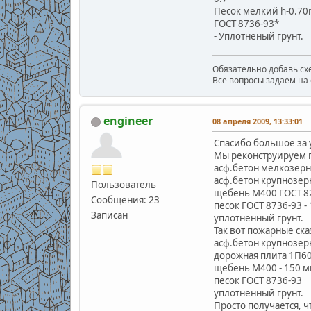
Песок мелкий h-0.70
ГОСТ 8736-93*
- Уплотненый грунт.
Обязательно добавь схе
Все вопросы задаем на 
engineer
08 апреля 2009, 13:33:01
Спасибо большое за 
Мы реконструируем п
асф.бетон мелкозерни
асф.бетон крупнозер
Пользователь
щебень М400 ГОСТ 82
Сообщения: 23
песок ГОСТ 8736-93 -
Записан
уплотненный грунт.
Так вот пожарные ск
асф.бетон крупнозер
дорожная плита 1П60
щебень М400 - 150 
песок ГОСТ 8736-93
уплотненный грунт.
Просто получается, 