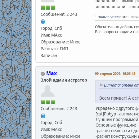
Начальник помню р
использовали толь
Сообщения: 2 243
1 пользователю
это нрави
Обязательно добавь схе
Город: Спб
Все вопросы задаем на 
Имя: МАкс
Образование: Иное
Работаю: ГИП
Записан
Max
09 апреля 2009, 16:03:42
Злой администратор
Цитата: omella от 
Всем привет! А ес
Украдено с другого 
Сообщения: 2 243
[cut]Робур - автомат
Лучшей программой п
Город: Спб
Основные функции:
Имя: МАкс
-расчет нежестких д
-расчет конструкции
Образование: Иное