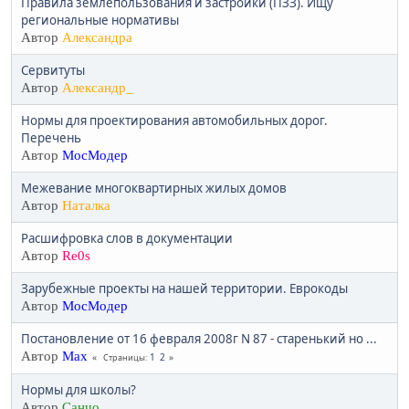
Правила землепользования и застройки (ПЗЗ). Ищу
региональные нормативы
Автор
Александра
Сервитуты
Автор
Александр_
Нормы для проектирования автомобильных дорог.
Перечень
Автор
МосМодер
Межевание многоквартирных жилых домов
Автор
Наталка
Расшифровка слов в документации
Автор
Re0s
Зарубежные проекты на нашей территории. Еврокоды
Автор
МосМодер
Постановление от 16 февраля 2008г N 87 - старенький но ...
Автор
Max
1
2
Страницы
Нормы для школы?
Автор
Санчо