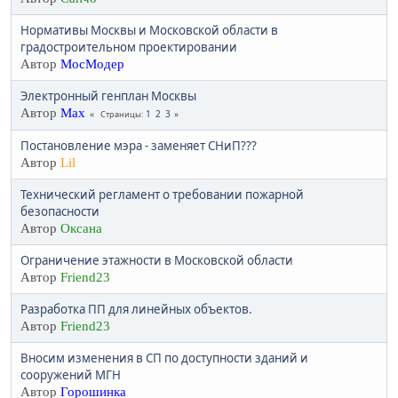
Нормативы Москвы и Московской области в
градостроительном проектировании
Автор
МосМодер
Электронный генплан Москвы
Автор
Max
1
2
3
Страницы
Постановление мэра - заменяет СНиП???
Автор
Lil
Технический регламент о требовании пожарной
безопасности
Автор
Оксана
Ограничение этажности в Московской области
Автор
Friend23
Разработка ПП для линейных объектов.
Автор
Friend23
Вносим изменения в СП по доступности зданий и
сооружений МГН
Автор
Горошинка