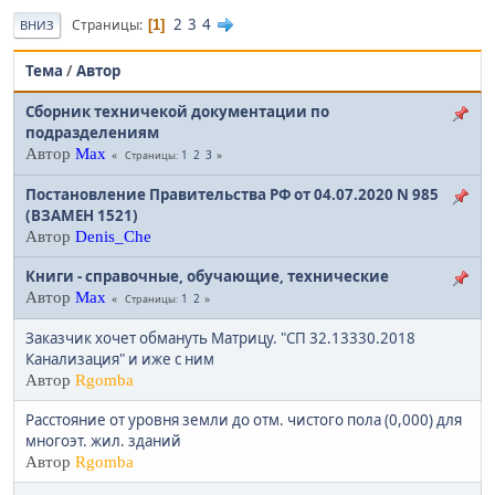
2
3
4
Страницы
1
ВНИЗ
Тема
/
Автор
Сборник техничекой документации по
подразделениям
Автор
Max
1
2
3
Страницы
Постановление Правительства РФ от 04.07.2020 N 985
(ВЗАМЕН 1521)
Автор
Denis_Che
Книги - справочные, обучающие, технические
Автор
Max
1
2
Страницы
Заказчик хочет обмануть Матрицу. "СП 32.13330.2018
Канализация" и иже с ним
Автор
Rgomba
Расстояние от уровня земли до отм. чистого пола (0,000) для
многоэт. жил. зданий
Автор
Rgomba