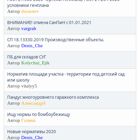
условники генплана
Автор
dursenev
ВНИМАНИЕ! отмена СанПиН с 01.01.2021
Автор
vargrah
СП 18.13330.2019 Производственные объекты.
Автор
Denis_Che
ПБ для складов СУГ
Автор
Kolychui_Ejik
Норматив площади участка - территории под детский сад
или школу
Автор vitalyy5
Пандус многоуровнего гаражного комплекса
Автор
АлександрS
Ищу нормы по бомбоубежищу
Автор
Галинa
Новые нормативы 2020
Автор
Denis_Che