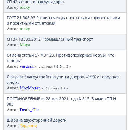
СП 42 уклоны и радиусы дорог
Автор
rocky
ГОСТ 21.508-93 Разница между проектными горизонталями
и проектными отметками
Автор
rocky
СП 37.13330.2012 Промышленный транспорт
Автор
Mitya
Отмена статьи 67 ФЗ-123. Противопожарные нормы. Что
теперь?
Автор
vargrah
1
2
3
...
5
Страницы
Стандарт благоустройства улиц и дворов. «ЖКХ и городская
среда»
Автор
МосМодер
1
2
Страницы
ПОСТАНОВЛЕНИЕ от 28 мая 2021 года N 815. Взамен ПП N
985
Автор
Denis_Che
Ширина двухсторонней дороги
Автор
Taganrog