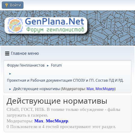
Войти
Главное меню
Форум Генпланистов
Forum
►
►
Проектная и Рабочая документация СПОЗУ и ГП. Состав ПД И РД.
Действующие нормативы
(Модераторы:
Max
,
МосМодер
)
►
Действующие нормативы
СНиП, ГОСТ, НПБ. В топике только обсуждение - файлы
загружать в галерею.
Модераторы:
Max
,
МосМодер
.
0 Пользователи и 4 гостей просматривают этот раздел.