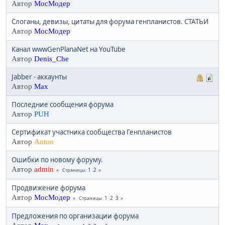
Автор
МосМодер
Слоганы, девизы, цитаты для форума генпланистов. СТАТЬИ
Автор
МосМодер
Канал wwwGenPlanaNet на YouTube
Автор
Denis_Che
Jabber - аккаунты
Автор
Max
Последние сообщения форума
Автор
PUH
Сертификат участника сообщества Генпланистов
Автор
Anton
Ошибки по новому форуму.
Автор
admin
1
2
Страницы
Продвижение форума
Автор
МосМодер
1
2
3
Страницы
Предложения по организации форума