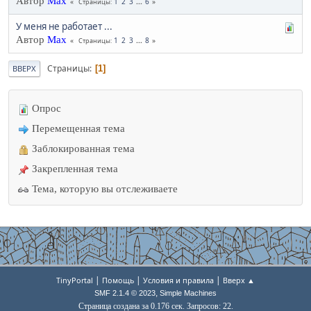
Автор
Max
1
2
3
...
6
Страницы
У меня не работает ...
Автор
Max
1
2
3
...
8
Страницы
Страницы
1
ВВЕРХ
Опрос
Перемещенная тема
Заблокированная тема
Закрепленная тема
Тема, которую вы отслеживаете
|
|
|
TinyPortal
Помощь
Условия и правила
Вверх ▲
,
SMF 2.1.4 © 2023
Simple Machines
Страница создана за 0.176 сек. Запросов: 22.