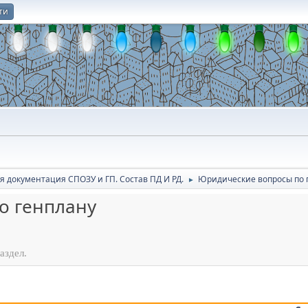
ти
О
я документация СПОЗУ и ГП. Состав ПД И РД.
Юридичеcкие вопросы по 
►
о генплану
аздел.