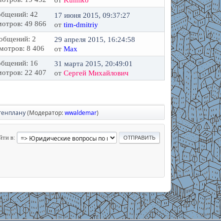
от
Kumiko
бщений: 42
17 июня 2015, 09:37:27
отров: 49 866
от
tim-dmitriy
общений: 2
29 апреля 2015, 16:24:58
мотров: 8 406
от
Max
бщений: 16
31 марта 2015, 20:49:01
отров: 22 407
от
Сергей Михайлович
генплану
(Модератор:
wwaldemar
)
йти в