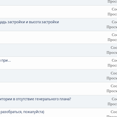
Прос
Со
Прос
щадь застройки и высота застройки
Со
Просм
Со
Прос
Соо
Просм
при...
Со
Прос
Соо
Просм
Соо
Просм
тории в отсутствие генерального плана?
Со
Прос
разобраться, пожалуйста)
Соо
Просм