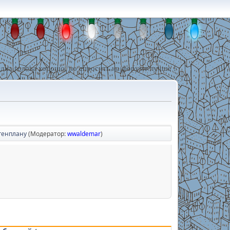
дна голова хорошо, но спросить на форуме лучше !
генплану
(Модератор:
wwaldemar
)