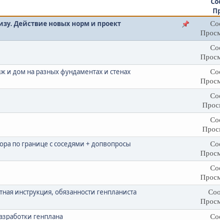
Со
П
изу. Действие новых норм и проект
Со
Просм
Со
Просм
аж и дом на разных фундаментах и стенах
Со
Просм
Со
Прос
Со
Прос
ора по границе с соседями + допвопросы
Со
Просм
Со
Просм
ная инструкция, обязанности генпланиста
Соо
Просм
азработки генплана
Со