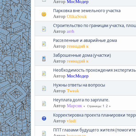
Автор
МосМодер
Парковка вне земельного участка
Автор
OlikaSouk
Строительство по границам участка, пло
Автор
arrh
Расселенные и аварийные дома
Автор
геннадий к
Заброшенные дома (участки)
Автор
геннадий к
Необходимость прохождения экспертизы 
Автор
МосМодер
Нужны ответы на вопросы
Автор
Tweak
Неуплата долга по зарплате.
Автор
Марсик
1
2
Страницы
Корректировка проекта планировки терри
Автор
vladi
ППТ глазами будущего жителя (помогите 
Автор
butovman