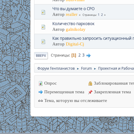
Что вы думаете о СРО
Автор
realler
1
2
Страницы
Количество парковок
Автор
galnikolay
Как правильно запросить ситуационный 
Автор
Digital-Cj
2
3
Страницы
1
ВВЕРХ
Форум Генпланистов
Forum
Проектная и Рабоча
►
►
Опрос
Заблокированная те
Перемещенная тема
Закрепленная тема
Тема, которую вы отслеживаете