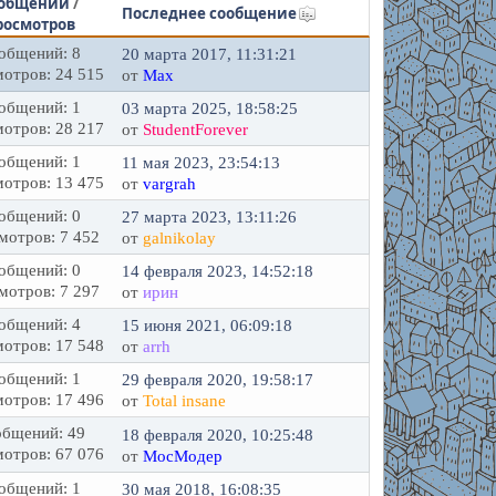
общений
/
Последнее сообщение
росмотров
общений: 8
20 марта 2017, 11:31:21
отров: 24 515
от
Max
общений: 1
03 марта 2025, 18:58:25
отров: 28 217
от
StudentForever
общений: 1
11 мая 2023, 23:54:13
отров: 13 475
от
vargrah
общений: 0
27 марта 2023, 13:11:26
мотров: 7 452
от
galnikolay
общений: 0
14 февраля 2023, 14:52:18
мотров: 7 297
от
ирин
общений: 4
15 июня 2021, 06:09:18
отров: 17 548
от
arrh
общений: 1
29 февраля 2020, 19:58:17
отров: 17 496
от
Total insane
бщений: 49
18 февраля 2020, 10:25:48
отров: 67 076
от
МосМодер
общений: 1
30 мая 2018, 16:08:35