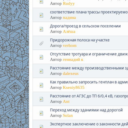
Автор
Rudyy
соответствие плана трассы проектируемо
Автор
naдина
Дорога/проезд в сельском поселении
Автор
Алёша
Придорожная полоса на участке
Автор
verhom
Отсутствие тротуара и ограничение движ
Автор
геннадий к
Расстояние между производственными з
Автор
dalexeus
Как правильно запросить генплан в адм
Автор
Kseniy8635
Расстояние от АГЗС до ТП 6/0,4 кВ, газоп
Автор
Ant
Переход между зданиями над дорогой
Автор
Solan
Экспертное заключение о законности де