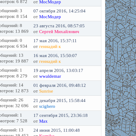
мотров: 6 872
от
МосМодер
общений: 3
07 октября 2016, 14:25:04
мотров: 8 154
от
МосМодер
общений: 8
23 августа 2016, 08:57:05
отров: 13 869
от
Сергей Михайлович
общений: 0
17 мая 2016, 15:37:11
мотров: 6 934
от
геннадий к
бщений: 13
16 мая 2016, 15:50:07
отров: 19 887
от
геннадий к
общений: 1
19 апреля 2016, 13:03:17
мотров: 8 279
от
wwaldemar
бщений: 14
01 февраля 2016, 09:48:12
отров: 12 873
от
Sunrise
бщений: 26
21 декабря 2015, 15:58:44
отров: 32 696
от
scighero
общений: 1
17 сентября 2015, 23:36:18
мотров: 7 528
от
Max
бщений: 13
24 июня 2015, 11:00:48
отров: 19 452