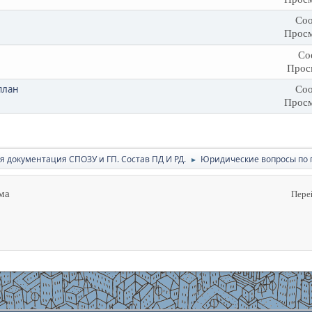
Соо
Просм
Со
Прос
план
Соо
Просм
я документация СПОЗУ и ГП. Состав ПД И РД.
Юридичеcкие вопросы по 
►
ма
Пере