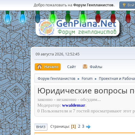
Добро пожаловать на
Форум Генпланистов
.
Вой
09 августа 2026, 12:52:45
Начало
Сайт
Файлы
Форум Генпланистов
Forum
Проектная и Рабоча
►
►
Юридичеcкие вопросы п
законно - незаконно - обсудим...
Модератор:
wwaldemar
.
0 Пользователи и 7 гостей просматривают этот р
2
3
Страницы
1
ВНИЗ