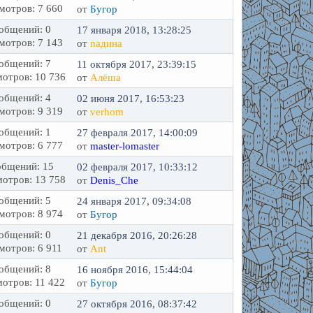
мотров: 7 660
от
Бугор
общений: 0
17 января 2018, 13:28:25
мотров: 7 143
от
naдина
общений: 7
11 октября 2017, 23:39:15
отров: 10 736
от
Алёша
общений: 4
02 июня 2017, 16:53:23
мотров: 9 319
от
verhom
общений: 1
27 февраля 2017, 14:00:09
мотров: 6 777
от
master-lomaster
бщений: 15
02 февраля 2017, 10:33:12
отров: 13 758
от
Denis_Che
общений: 5
24 января 2017, 09:34:08
мотров: 8 974
от
Бугор
общений: 0
21 декабря 2016, 20:26:28
мотров: 6 911
от
Ant
общений: 8
16 ноября 2016, 15:44:04
отров: 11 422
от
Бугор
общений: 0
27 октября 2016, 08:37:42