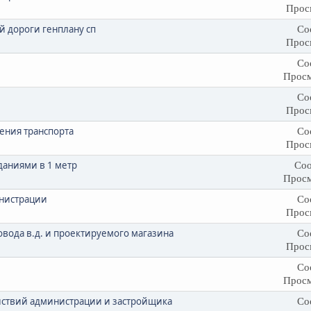
Прос
й дороги генплану сп
Со
Прос
Со
Просм
Со
Прос
ения транспорта
Со
Прос
даниями в 1 метр
Соо
Просм
инистрации
Со
Прос
ровода в.д. и проектируемого магазина
Со
Прос
Со
Просм
йствий администрации и застройщика
Со