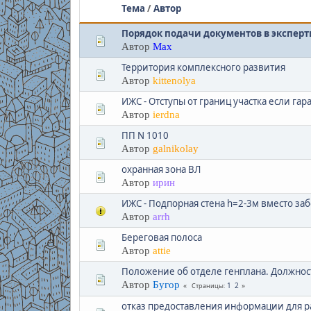
Тема
/
Автор
Порядок подачи документов в эксперт
Автор
Max
Территория комплексного развития
Автор
kittenolya
ИЖС - Отступы от границ участка если гар
Автор
ierdna
ПП N 1010
Автор
galnikolay
охранная зона ВЛ
Автор
ирин
ИЖС - Подпорная стена h=2-3м вместо заб
Автор
arrh
Береговая полоса
Автор
attie
Положение об отделе генплана. Должност
Автор
Бугор
1
2
Страницы
отказ предоставления информации для р