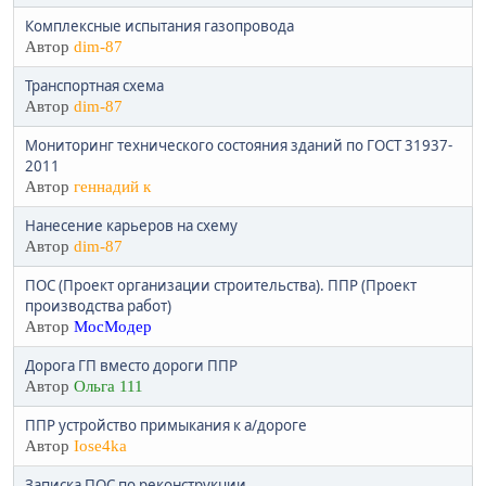
Комплексные испытания газопровода
Автор
dim-87
Транспортная схема
Автор
dim-87
Мониторинг технического состояния зданий по ГОСТ 31937-
2011
Автор
геннадий к
Нанесение карьеров на схему
Автор
dim-87
ПОС (Проект организации строительства). ППР (Проект
производства работ)
Автор
МосМодер
Дорога ГП вместо дороги ППР
Автор
Ольга 111
ППР устройство примыкания к а/дороге
Автор
Iose4ka
Записка ПОС по реконструкции