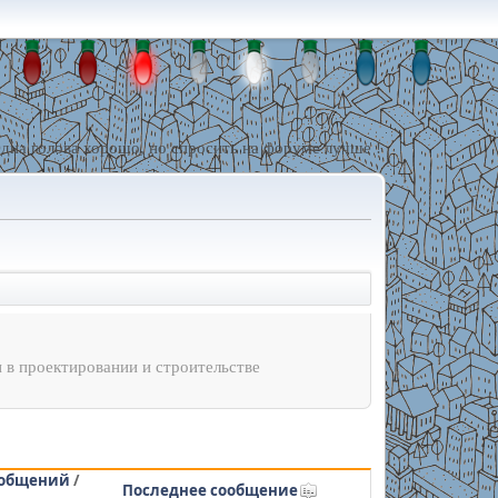
дна голова хорошо, но спросить на форуме лучше !
 в проектировании и строительстве
общений
/
Последнее сообщение