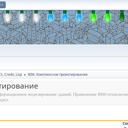
ти
О
CS, Credo, Lisp
BIM. Комплексное проектирование
►
ктирование
нформационное моделирование зданий. Применение BIM-технологии
здел.
Со