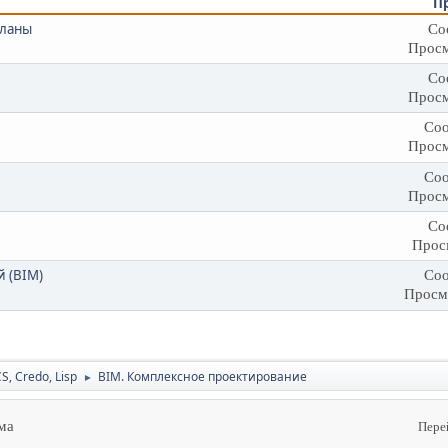
П
планы
Со
Просм
Со
Просм
Соо
Просм
Соо
Просм
Со
Прос
 (BIM)
Соо
Просм
CS, Credo, Lisp
BIM. Комплексное проектирование
►
ма
Пере