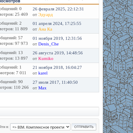
росмотров
общений: 0
26 февраля 2025, 22:12:31
отров: 25 469
от
Эдуард
общений: 2
01 апреля 2024, 17:25:55
отров: 11 809
от
Ана Ка
бщений: 57
01 ноября 2019, 12:31:56
отров: 97 973
от
Denis_Che
бщений: 13
26 августа 2019, 14:48:56
отров: 13 897
от
Kumiko
общений: 1
21 ноября 2018, 16:04:27
мотров: 7 011
от
karel
бщений: 90
27 июля 2017, 11:40:50
отров: 110 266
от
Max
йти в