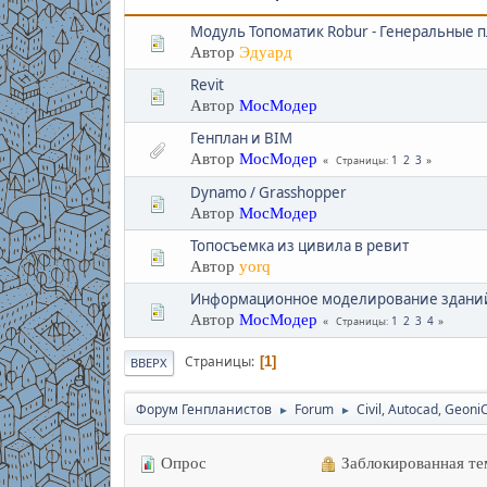
Модуль Топоматик Robur - Генеральные 
Автор
Эдуард
Revit
Автор
МосМодер
Генплан и BIM
Автор
МосМодер
1
2
3
Страницы
Dynamo / Grasshopper
Автор
МосМодер
Топосъемка из цивила в ревит
Автор
yorq
Информационное моделирование зданий
Автор
МосМодер
1
2
3
4
Страницы
Страницы
1
ВВЕРХ
Форум Генпланистов
Forum
Civil, Autocad, Geoni
►
►
Опрос
Заблокированная те