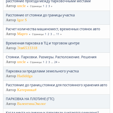
расстояние проезда между парковочными местами
Автор
uncle
1
2
3
Страницы
Расстояние от стоянки до границы участка
Автор
Igor S
Расчет количества машиномест, временных стоянок авто
Автор
Марго
1
2
3
...
11
Страницы
Временная парковка в ТЦ и торговом центре
Автор
Эля6533318
Стоянки. Парковки. Размеры. Расположение. Решения
Автор
uncle
1
2
3
...
24
Страницы
Парковка за пределами земельного участка
Автор
Hadiddga
Расстояние до границ стоянки для постоянного хранения авто
Автор
Катеринка#
ПАРКОВКА НА ПЛОТИНЕ (ГТС)
Автор
ВалентинаЭколог
Когда места на смежных парковках считаются суммарно?