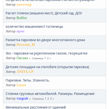
Автор
sawwwag
Расчет стоянок (машино-мест). Детский сад. ДОУ
Автор
Ruffen
количество машиномест гостиницы
Автор
ирин
Разметка парковки во дворе многоэтажного дома
Автор
Наталия_М
Эко - парковки на укрепленном газоне, георешетке
Автор
Оксана
1
2
Страницы
Детские площадки на стилобате (открытая парковка)
Автор
АNITA.GP
Парковки. Типы. Этажность.
Автор
Lusun
Стоянки грузовых автомобилей. Размеры. Размещение
Автор
vargrah
1
2
3
Страницы
Минимальные расстояния от зданний