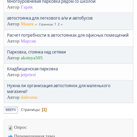
Многоуровневая парковка рядом со школой
Автор
Гарик
автостоянка для легкового а/м и автобусов
Автор
Манек
1
2
Страницы
Расчет потребности в автостоянках для офисных помещений
Автор
Марсик
Парковка, стоянка над сетями
Автор
aksinya505
Кладбищенская парковка
Автор
jetpriest
Нужна ли организация автостоянок для маленького
магазина?
Автор
dalexeus
Страницы
1
ВВЕРХ
Опрос
Перемещенная тема