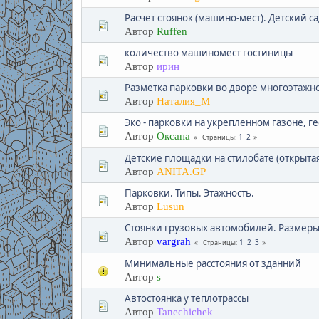
Расчет стоянок (машино-мест). Детский са
Автор
Ruffen
количество машиномест гостиницы
Автор
ирин
Разметка парковки во дворе многоэтажн
Автор
Наталия_М
Эко - парковки на укрепленном газоне, 
Автор
Оксана
1
2
Страницы
Детские площадки на стилобате (открытая
Автор
АNITA.GP
Парковки. Типы. Этажность.
Автор
Lusun
Стоянки грузовых автомобилей. Размер
Автор
vargrah
1
2
3
Страницы
Минимальные расстояния от зданний
Автор
s
Автостоянка у теплотрассы
Автор
Tanechichek