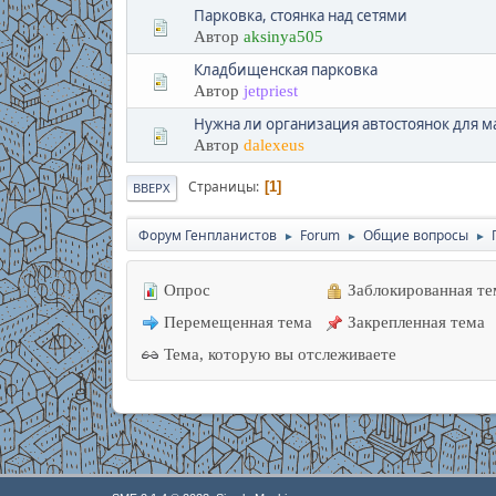
Парковка, стоянка над сетями
Автор
aksinya505
Кладбищенская парковка
Автор
jetpriest
Нужна ли организация автостоянок для м
Автор
dalexeus
Страницы
1
ВВЕРХ
Форум Генпланистов
Forum
Общие вопросы
►
►
►
Опрос
Заблокированная те
Перемещенная тема
Закрепленная тема
Тема, которую вы отслеживаете