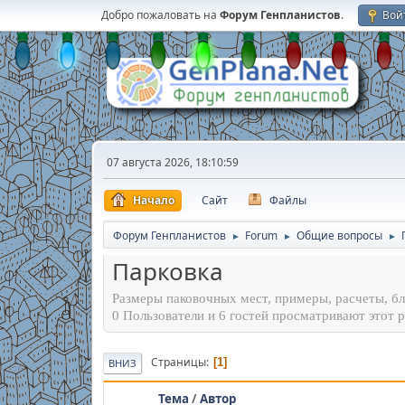
Добро пожаловать на
Форум Генпланистов
.
Вой
07 августа 2026, 18:10:59
Начало
Сайт
Файлы
Форум Генпланистов
Forum
Общие вопросы
►
►
►
Парковка
Размеры паковочных мест, примеры, расчеты, бл
0 Пользователи и 6 гостей просматривают этот р
Страницы
1
ВНИЗ
Тема
/
Автор