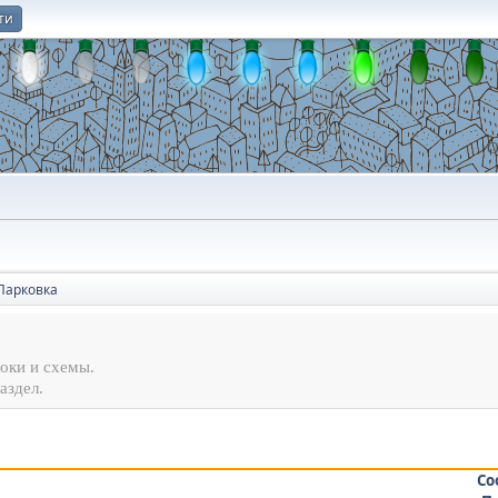
ти
О
Парковка
оки и схемы.
аздел.
Со