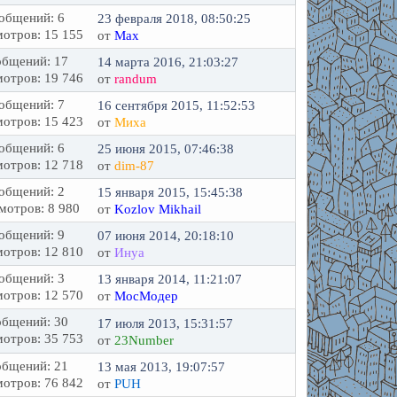
общений: 6
23 февраля 2018, 08:50:25
отров: 15 155
от
Max
бщений: 17
14 марта 2016, 21:03:27
отров: 19 746
от
randum
общений: 7
16 сентября 2015, 11:52:53
отров: 15 423
от
Миха
общений: 6
25 июня 2015, 07:46:38
отров: 12 718
от
dim-87
общений: 2
15 января 2015, 15:45:38
мотров: 8 980
от
Kozlov Mikhail
общений: 9
07 июня 2014, 20:18:10
отров: 12 810
от
Инуа
общений: 3
13 января 2014, 11:21:07
отров: 12 570
от
МосМодер
бщений: 30
17 июля 2013, 15:31:57
отров: 35 753
от
23Number
бщений: 21
13 мая 2013, 19:07:57
отров: 76 842
от
PUH