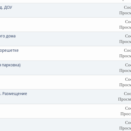
д. ДОУ
Соо
Просм
Со
Просм
ого дома
Со
Просм
георешетке
Соо
Просм
 парковка)
Со
Просм
Со
Просм
ы. Размещение
Соо
Просм
Со
Прос
Со
Просм