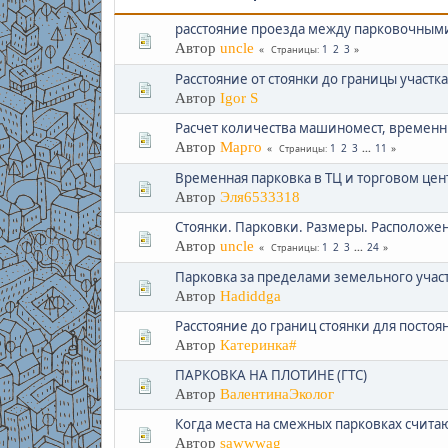
расстояние проезда между парковочным
Автор
uncle
1
2
3
Страницы
Расстояние от стоянки до границы участка
Автор
Igor S
Расчет количества машиномест, временн
Автор
Марго
1
2
3
...
11
Страницы
Временная парковка в ТЦ и торговом цен
Автор
Эля6533318
Стоянки. Парковки. Размеры. Расположе
Автор
uncle
1
2
3
...
24
Страницы
Парковка за пределами земельного учас
Автор
Hadiddga
Расстояние до границ стоянки для постоя
Автор
Катеринка#
ПАРКОВКА НА ПЛОТИНЕ (ГТС)
Автор
ВалентинаЭколог
Когда места на смежных парковках счита
Автор
sawwwag