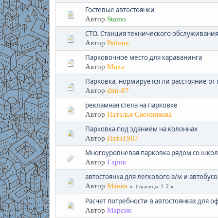
Гостевые автостоянки
Автор
Stamo
СТО. Станция технического обслуживания
Автор
Рябина
Парковочное место для караванинга
Автор
Миха
Парковка, нормируется ли расстояние от 
Автор
dim-87
рекламная стела на парковке
Автор
Наталья Свечникова
Парковка под зданием на колоннах
Автор
Ната1987
Многоуровневая парковка рядом со шко
Автор
Гарик
автостоянка для легкового а/м и автобусо
Автор
Манек
1
2
Страницы
Расчет потребности в автостоянках для
Автор
Марсик