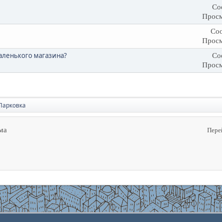
Со
Просм
Соо
Просм
аленького магазина?
Со
Просм
Парковка
ма
Пере