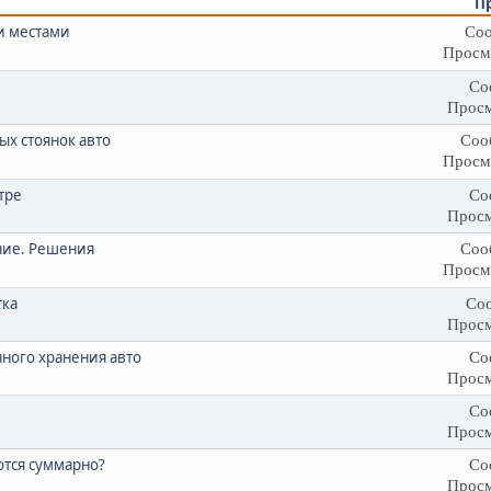
П
и местами
Соо
Просм
Со
Просм
ых стоянок авто
Соо
Просм
тре
Со
Просм
ние. Решения
Соо
Просм
тка
Соо
Просм
нного хранения авто
Со
Просм
Со
Просм
ются суммарно?
Со
Просм