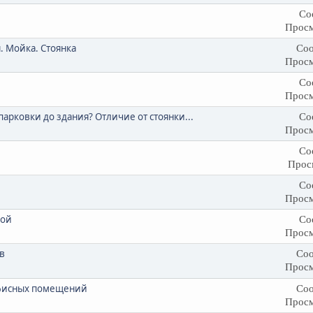
Со
Просм
. Мойка. Стоянка
Соо
Просм
Со
Просм
парковки до здания? Отличие от стоянки...
Со
Просм
Со
Прос
Со
Просм
лой
Со
Просм
в
Соо
Просм
 офисных помещений
Соо
Просм