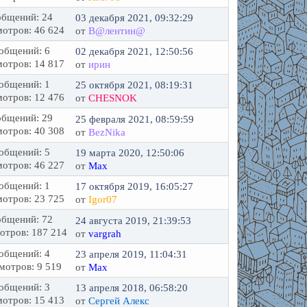
бщений: 24
03 декабря 2021, 09:32:29
отров: 46 624
от
В@лентин@
общений: 6
02 декабря 2021, 12:50:56
отров: 14 817
от
ирин
общений: 1
25 октября 2021, 08:19:31
отров: 12 476
от
CHESNOK
бщений: 29
25 февраля 2021, 08:59:59
отров: 40 308
от
BezNika
общений: 5
19 марта 2020, 12:50:06
отров: 46 227
от
Max
общений: 1
17 октября 2019, 16:05:27
отров: 23 725
от
Igor07
бщений: 72
24 августа 2019, 21:39:53
отров: 187 214
от
vargrah
общений: 4
23 апреля 2019, 11:04:31
мотров: 9 519
от
Max
общений: 3
13 апреля 2018, 06:58:20
отров: 15 413
от
Сергей Алекс