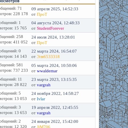
росмотров
бщений: 71
09 апреля 2025, 14:52:33
отров: 228 178
от
ПроТ
общений: 1
04 августа 2024, 12:48:33
отров: 15 765
от
StudentForever
бщений: 258
24 июля 2024, 13:28:01
отров: 411 052
от
ПроТ
общений: 0
22 марта 2024, 16:54:07
отров: 14 143
от
Эля6533318
бщений: 581
05 марта 2024, 10:50:06
отров: 737 233
от
wwaldemar
бщений: 11
23 марта 2023, 13:15:35
отров: 28 822
от
vargrah
общений: 5
24 ноября 2022, 14:58:27
отров: 13 053
от
Ivlar
общений: 3
19 апреля 2022, 12:45:55
отров: 13 653
от
vargrah
общений: 2
24 января 2022, 15:42:00
отров: 12 320
от
JiM706