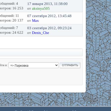
общений: 4
17 января 2013, 11:38:00
отров: 16 253
от
aksinya505
бщений: 11
07 сентября 2012, 13:45:48
отров: 20 137
от
Max
общений: 7
03 сентября 2012, 09:23:24
отров: 24 622
от
Denis_Che
йти в