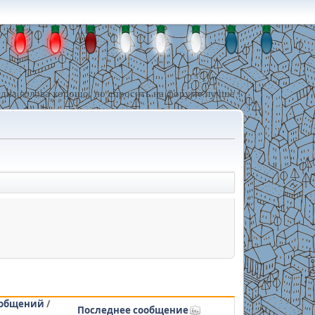
дна голова хорошо, но спросить на форуме лучше !
общений
/
Последнее сообщение