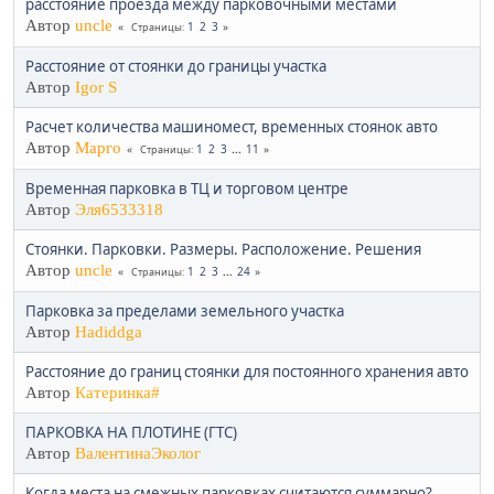
расстояние проезда между парковочными местами
Автор
uncle
1
2
3
Страницы
Расстояние от стоянки до границы участка
Автор
Igor S
Расчет количества машиномест, временных стоянок авто
Автор
Марго
1
2
3
...
11
Страницы
Временная парковка в ТЦ и торговом центре
Автор
Эля6533318
Стоянки. Парковки. Размеры. Расположение. Решения
Автор
uncle
1
2
3
...
24
Страницы
Парковка за пределами земельного участка
Автор
Hadiddga
Расстояние до границ стоянки для постоянного хранения авто
Автор
Катеринка#
ПАРКОВКА НА ПЛОТИНЕ (ГТС)
Автор
ВалентинаЭколог
Когда места на смежных парковках считаются суммарно?