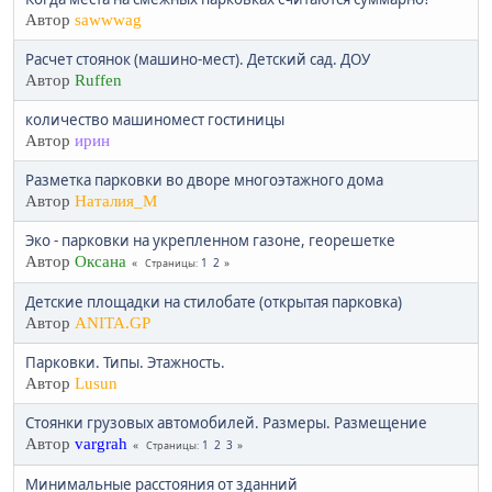
Автор
sawwwag
Расчет стоянок (машино-мест). Детский сад. ДОУ
Автор
Ruffen
количество машиномест гостиницы
Автор
ирин
Разметка парковки во дворе многоэтажного дома
Автор
Наталия_М
Эко - парковки на укрепленном газоне, георешетке
Автор
Оксана
1
2
Страницы
Детские площадки на стилобате (открытая парковка)
Автор
АNITA.GP
Парковки. Типы. Этажность.
Автор
Lusun
Стоянки грузовых автомобилей. Размеры. Размещение
Автор
vargrah
1
2
3
Страницы
Минимальные расстояния от зданний