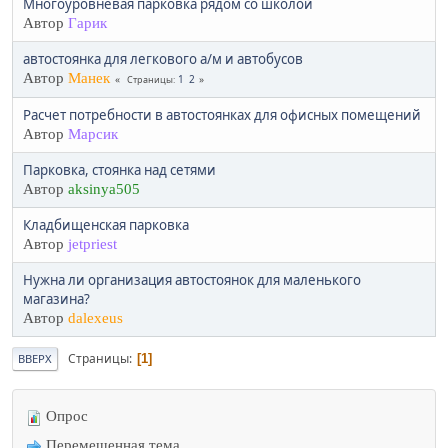
Многоуровневая парковка рядом со школой
Автор
Гарик
автостоянка для легкового а/м и автобусов
Автор
Манек
1
2
Страницы
Расчет потребности в автостоянках для офисных помещений
Автор
Марсик
Парковка, стоянка над сетями
Автор
aksinya505
Кладбищенская парковка
Автор
jetpriest
Нужна ли организация автостоянок для маленького
магазина?
Автор
dalexeus
Страницы
1
ВВЕРХ
Опрос
Перемещенная тема