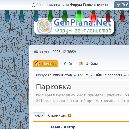
Добро пожаловать на
Форум Генпланистов
.
Вой
08 августа 2026, 12:36:59
Начало
Сайт
Файлы
Форум Генпланистов
Forum
Общие вопросы
►
►
►
Парковка
Размеры паковочных мест, примеры, расчеты, бл
0 Пользователи и 5 гостей просматривают этот р
Страницы
1
ВНИЗ
Тема
/
Автор