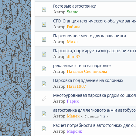
Гостевые автостоянки
Автор
Stamo
СТО. Станция технического обслуживания
Автор
Рябина
Парковочное место для караванинга
Автор
Миха
Парковка, нормируется ли расстояние от 
Автор
dim-87
рекламная стела на парковке
Автор
Наталья Свечникова
Парковка под зданием на колоннах
Автор
Ната1987
Многоуровневая парковка рядом со шко
Автор
Гарик
автостоянка для легкового а/м и автобусо
Автор
Манек
1
2
Страницы
Расчет потребности в автостоянках для
Автор
Марсик