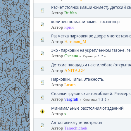
Расчет стоянок (машино-мест). Детский са
Автор
Ruffen
количество машиномест гостиницы
Автор
ирин
Разметка парковки во дворе многоэтажн
Автор
Наталия_М
Эко - парковки на укрепленном газоне, 
Автор
Оксана
1
2
Страницы
Детские площадки на стилобате (открытая
Автор
АNITA.GP
Парковки. Типы. Этажность.
Автор
Lusun
Стоянки грузовых автомобилей. Размер
Автор
vargrah
1
2
3
Страницы
Минимальные расстояния от зданний
Автор
s
Автостоянка у теплотрассы
Автор
Tanechichek