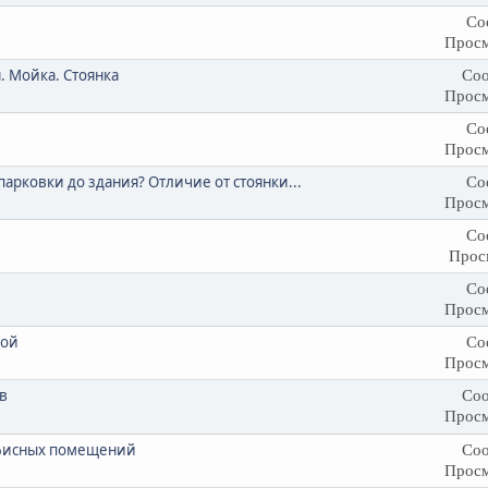
Со
Просм
. Мойка. Стоянка
Соо
Просм
Со
Просм
парковки до здания? Отличие от стоянки...
Со
Просм
Со
Прос
Со
Просм
лой
Со
Просм
в
Соо
Просм
 офисных помещений
Соо
Просм