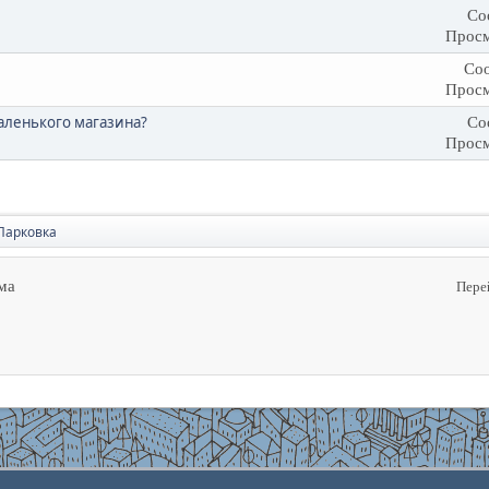
Со
Просм
Соо
Просм
аленького магазина?
Со
Просм
Парковка
ма
Пере