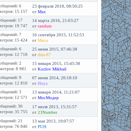
общений: 6
23 февраля 2018, 08:50:25
отров: 15 157
от
Max
бщений: 17
14 марта 2016, 21:03:27
отров: 19 747
от
randum
общений: 7
16 сентября 2015, 11:52:53
отров: 15 424
от
Миха
общений: 6
25 июня 2015, 07:46:38
отров: 12 718
от
dim-87
общений: 2
15 января 2015, 15:45:38
мотров: 8 981
от
Kozlov Mikhail
общений: 9
07 июня 2014, 20:18:10
отров: 12 810
от
Инуа
общений: 3
13 января 2014, 11:21:07
отров: 12 571
от
МосМодер
бщений: 30
17 июля 2013, 15:31:57
отров: 35 755
от
23Number
бщений: 21
13 мая 2013, 19:07:57
отров: 76 846
от
PUH