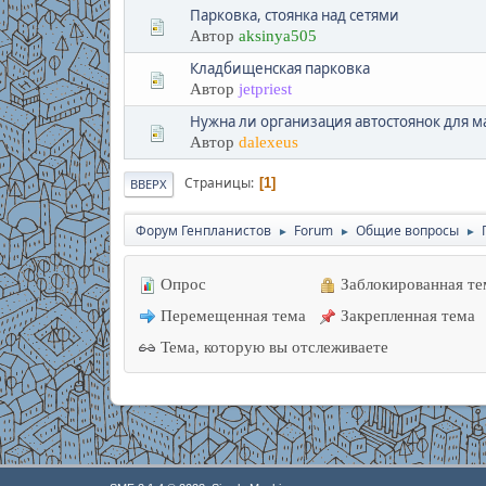
Парковка, стоянка над сетями
Автор
aksinya505
Кладбищенская парковка
Автор
jetpriest
Нужна ли организация автостоянок для м
Автор
dalexeus
Страницы
1
ВВЕРХ
Форум Генпланистов
Forum
Общие вопросы
►
►
►
Опрос
Заблокированная те
Перемещенная тема
Закрепленная тема
Тема, которую вы отслеживаете