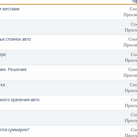
П
и местами
Соо
Просм
Со
Просм
ых стоянок авто
Соо
Просм
тре
Со
Просм
ние. Решения
Соо
Просм
тка
Соо
Просм
нного хранения авто
Со
Просм
Со
Просм
ются суммарно?
Со
Просм