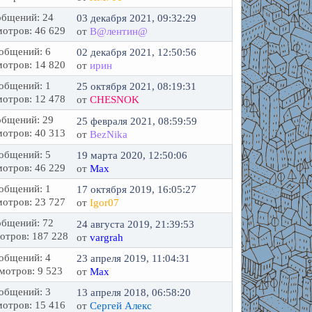
бщений: 24
03 декабря 2021, 09:32:29
отров: 46 629
от
В@лентин@
общений: 6
02 декабря 2021, 12:50:56
отров: 14 820
от
ирин
общений: 1
25 октября 2021, 08:19:31
отров: 12 478
от
CHESNOK
бщений: 29
25 февраля 2021, 08:59:59
отров: 40 313
от
BezNika
общений: 5
19 марта 2020, 12:50:06
отров: 46 229
от
Max
общений: 1
17 октября 2019, 16:05:27
отров: 23 727
от
Igor07
бщений: 72
24 августа 2019, 21:39:53
отров: 187 228
от
vargrah
общений: 4
23 апреля 2019, 11:04:31
мотров: 9 523
от
Max
общений: 3
13 апреля 2018, 06:58:20
отров: 15 416
от
Сергей Алекс