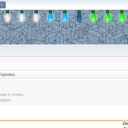
ти
О
Парковка
оки и схемы.
аздел.
Со