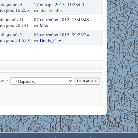
общений: 4
17 января 2013, 11:38:00
отров: 16 256
от
aksinya505
бщений: 11
07 сентября 2012, 13:45:48
отров: 20 141
от
Max
общений: 7
03 сентября 2012, 09:23:24
отров: 24 630
от
Denis_Che
йти в