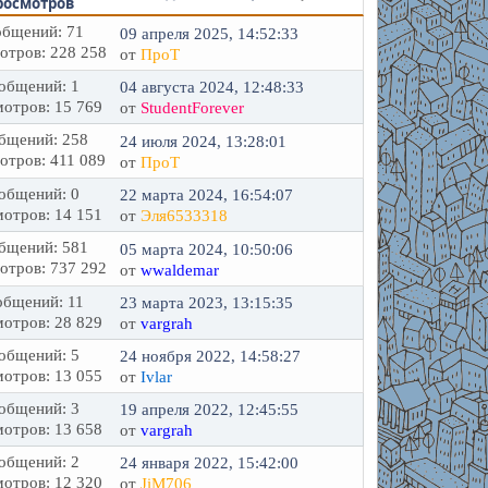
росмотров
бщений: 71
09 апреля 2025, 14:52:33
отров: 228 258
от
ПроТ
общений: 1
04 августа 2024, 12:48:33
отров: 15 769
от
StudentForever
бщений: 258
24 июля 2024, 13:28:01
отров: 411 089
от
ПроТ
общений: 0
22 марта 2024, 16:54:07
отров: 14 151
от
Эля6533318
бщений: 581
05 марта 2024, 10:50:06
отров: 737 292
от
wwaldemar
бщений: 11
23 марта 2023, 13:15:35
отров: 28 829
от
vargrah
общений: 5
24 ноября 2022, 14:58:27
отров: 13 055
от
Ivlar
общений: 3
19 апреля 2022, 12:45:55
отров: 13 658
от
vargrah
общений: 2
24 января 2022, 15:42:00
отров: 12 320
от
JiM706