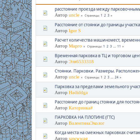
расстояние проезда между парковочным
Автор
uncle
1
2
3
Страницы
Расстояние от стоянки до границы участка
Автор
Igor S
Расчет количества машиномест, временн
Автор
Марго
1
2
3
...
11
Страницы
Временная парковка в ТЦ и торговом цен
Автор
Эля6533318
Стоянки. Парковки. Размеры. Расположе
Автор
uncle
1
2
3
...
24
Страницы
Парковка за пределами земельного учас
Автор
Hadiddga
Расстояние до границ стоянки для постоя
Автор
Катеринка#
ПАРКОВКА НА ПЛОТИНЕ (ГТС)
Автор
ВалентинаЭколог
Когда места на смежных парковках счита
Автор
sawwwag