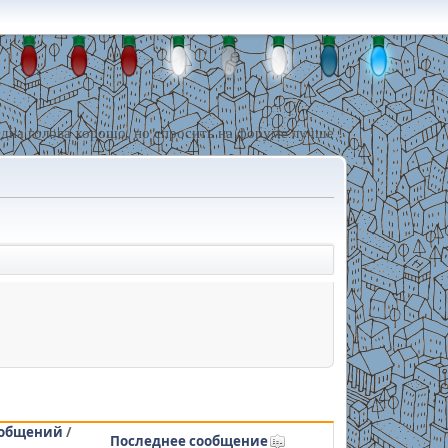
дна голова хорошо, но спросить на форуме лучше !
общений
/
Последнее сообщение