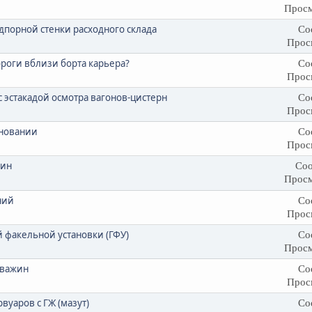
Просм
дпорной стенки расходного склада
Со
Прос
роги вблизи борта карьера?
Со
Прос
 эстакадой осмотра вагонов-цистерн
Со
Прос
сновании
Со
Прос
жин
Соо
Просм
ний
Со
Прос
 факельной установки (ГФУ)
Со
Просм
кважин
Со
Прос
вуаров с ГЖ (мазут)
Со