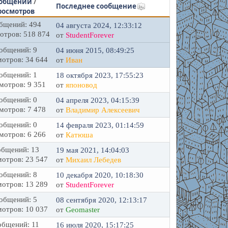
общений
/
Последнее сообщение
росмотров
бщений: 494
04 августа 2024, 12:33:12
отров: 518 874
от
StudentForever
общений: 9
04 июня 2015, 08:49:25
отров: 34 644
от
Иван
общений: 1
18 октября 2023, 17:55:23
мотров: 9 351
от
японовод
общений: 0
04 апреля 2023, 04:15:39
мотров: 7 478
от
Владимир Алексеевич
общений: 0
14 февраля 2023, 01:14:59
мотров: 6 266
от
Катюша
бщений: 13
19 мая 2021, 14:04:03
отров: 23 547
от
Михаил Лебедев
общений: 8
10 декабря 2020, 10:18:30
отров: 13 289
от
StudentForever
общений: 5
08 сентября 2020, 12:13:17
отров: 10 037
от
Geomaster
бщений: 11
16 июля 2020, 15:17:25