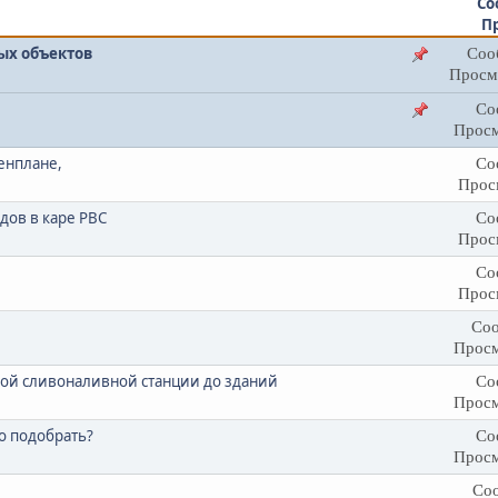
Со
П
ых объектов
Соо
Просм
Со
Просм
енплане,
Со
Прос
дов в каре РВС
Со
Прос
Со
Прос
Соо
Просм
ной сливоналивной станции до зданий
Со
Просм
о подобрать?
Со
Просм
Соо