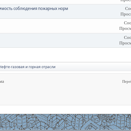
димость соблюдения пожарных норм
Со
Прос
Соо
Просм
Соо
Просм
Нефте-газовая и горная отрасли
ма
Пере