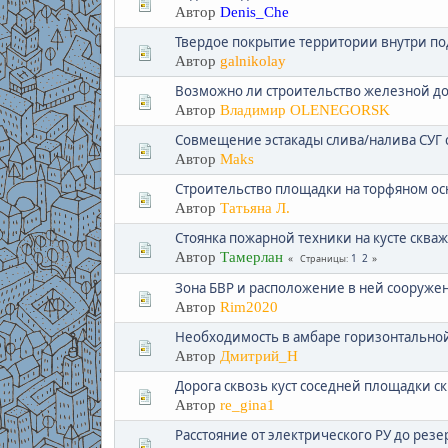
Автор
Denis_Che
Твердое покрытие территории внутри по
Автор
galnikolay
Возможно ли строительство железной до
Автор
Владимир OLENEGORSK
Совмещение эстакады слива/налива СУГ с
Автор
Maks
Строительство площадки на торфяном о
Автор
Татьяна Л.
Стоянка пожарной техники на кусте сква
Автор
Тамерлан
1
2
Страницы
Зона БВР и расположение в ней сооруже
Автор
Rim2020
Необходимость в амбаре горизонтальной
Автор
Дмитрий_Н
Дорога сквозь куст соседней площадки с
Автор
re_gina1
Расстояние от электрического РУ до резер