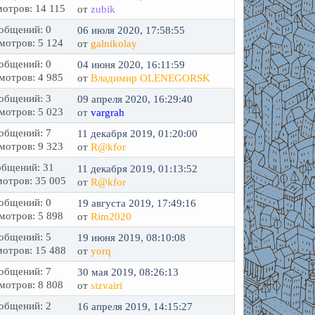
отров: 14 115
от
zubik
общений: 0
06 июля 2020, 17:58:55
мотров: 5 124
от
galnikolay
общений: 0
04 июня 2020, 16:11:59
мотров: 4 985
от
Владимир OLENEGORSK
общений: 3
09 апреля 2020, 16:29:40
мотров: 5 023
от
vargrah
общений: 7
11 декабря 2019, 01:20:00
мотров: 9 323
от
R@kfor
бщений: 31
11 декабря 2019, 01:13:52
отров: 35 005
от
R@kfor
общений: 0
19 августа 2019, 17:49:16
мотров: 5 898
от
Rim2020
общений: 5
19 июня 2019, 08:10:08
отров: 15 488
от
yorq
общений: 7
30 мая 2019, 08:26:13
мотров: 8 808
от
sizvairi
общений: 2
16 апреля 2019, 14:15:27