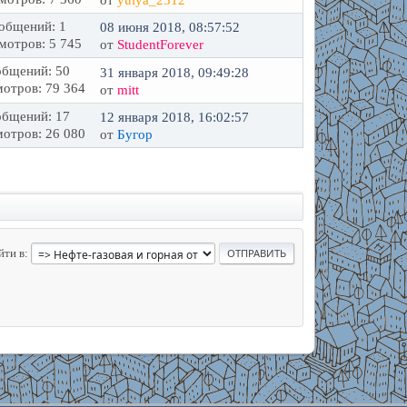
от
yulya_2312
общений: 1
08 июня 2018, 08:57:52
мотров: 5 745
от
StudentForever
бщений: 50
31 января 2018, 09:49:28
отров: 79 364
от
mitt
бщений: 17
12 января 2018, 16:02:57
отров: 26 080
от
Бугор
йти в