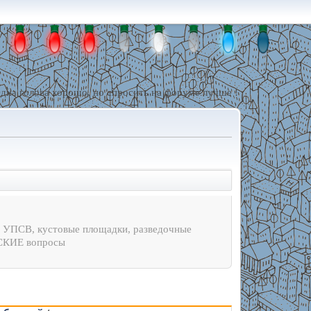
дна голова хорошо, но спросить на форуме лучше !
 УПСВ, кустовые площадки, разведочные
ЕСКИЕ вопросы