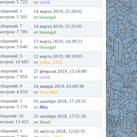
мотров: 5 723
от
zubik
общений: 1
14 марта 2019, 21:28:02
мотров: 5 501
от
bioangel
общений: 7
14 марта 2019, 21:25:01
мотров: 7 789
от
bioangel
общений: 1
13 марта 2019, 14:39:23
мотров: 5 640
от
bioangel
общений: 5
12 марта 2019, 08:19:03
отров: 10 685
от
yulya_2312
общений: 6
27 февраля 2019, 15:16:09
мотров: 7 859
от
zubik
общений: 0
24 января 2019, 01:09:38
мотров: 4 659
от
TonyMan
общений: 1
03 декабря 2018, 17:29:55
мотров: 5 170
от
Max
бщений: 16
31 октября 2018, 17:51:56
отров: 13 425
от
Yusuf
общений: 1
16 августа 2018, 12:02:31
мотров: 7 360