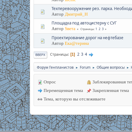
Техперевооружение рез. парка. Необхо
Автор
Дмитрий_Н
Площадка под автоцистерну с СУГ
Автор
Sвета
1
2
3
Страницы
Проектирование дорог на нефтебазе
Автор
Ека@терина
2
3
4
Страницы
1
ВВЕРХ
Форум Генпланистов
Forum
Общие вопросы
►
►
►
Опрос
Заблокированная те
Перемещенная тема
Закрепленная тема
Тема, которую вы отслеживаете