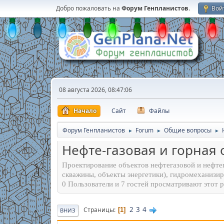
Добро пожаловать на
Форум Генпланистов
.
Вой
08 августа 2026, 08:47:06
Начало
Сайт
Файлы
Форум Генпланистов
Forum
Общие вопросы
►
►
►
Нефте-газовая и горная 
Проектирование объектов нефтегазовой и нефт
скважины, объекты энергетики), гидромехани
0 Пользователи и 7 гостей просматривают этот р
2
3
4
Страницы
1
ВНИЗ