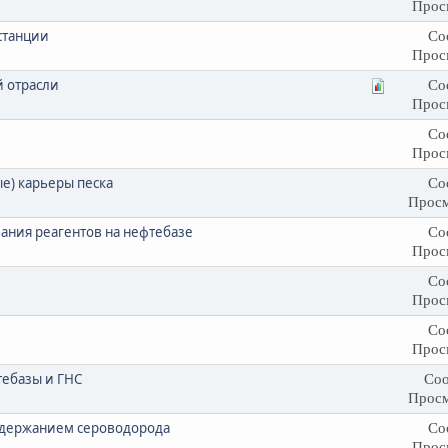
Прос
станции
Со
Прос
й отрасли
Со
Прос
Со
Прос
) карьеры песка
Со
Просм
ания реагентов на нефтебазе
Со
Прос
Со
Прос
Со
Прос
тебазы и ГНС
Соо
Просм
содержанием сероводорода
Со
Прос