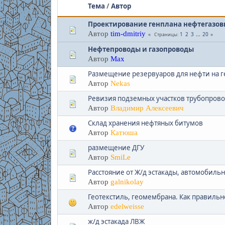
Тема
/
Автор
Проектирование генплана нефтегазов
Автор
tim-dmitriy
1
2
3
...
20
Страницы
Нефтепроводы и газопроводы
Автор
Max
Размещение резервуаров для нефти на г
Автор
Nekas
Ревизия подземных участков трубопрово
Автор
Владимир Алексеевич
Склад хранения нефтяных битумов
Автор
Катюша
размещение ДГУ
Автор
SmiLe
Расстояние от Ж/д эстакады, автомобиль
Автор
galnikolay
Геотекстиль, геомембрана. Как правильн
Автор
edelweisse
ж/д эстакада ЛВЖ