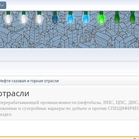
ти
О
Нефте-газовая и горная отрасли
отрасли
еперерабатывающей промышленности (нефтебазы, НПС, ЦПС, ДНС,
зированные и сухоройные карьеры по добыче и прочие СПЕЦИФИЧ
аздел.