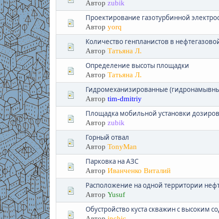
Автор
zubik
Проектирование газотурбинной электро
Автор
yorq
Количество генпланистов в нефтегазово
Автор
Татьяна Л.
Определение высоты площадки
Автор
Татьяна Л.
Гидромеханизированные (гидронамывные
Автор
tim-dmitriy
Площадка мобильной установки дозиров
Автор
zubik
Горный отвал
Автор
TonyMan
Парковка на АЗС
Автор
Иванченко Виталий
Расположение на одной территории неф
Автор
Yusuf
Обустройство куста скважин с высоким 
Автор
inchic