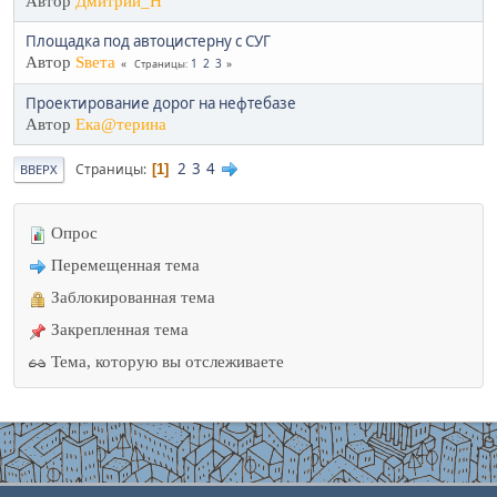
Автор
Дмитрий_Н
Площадка под автоцистерну с СУГ
Автор
Sвета
1
2
3
Страницы
Проектирование дорог на нефтебазе
Автор
Ека@терина
2
3
4
Страницы
1
ВВЕРХ
Опрос
Перемещенная тема
Заблокированная тема
Закрепленная тема
Тема, которую вы отслеживаете