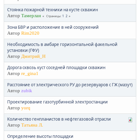
Стоянка пожарной техники на кусте скважин
Автор
Тамерлан
1
2
Страницы
Зона БВР и расположение в ней сооружений
Автор
Rim2020
Необходимость в амбаре горизонтальной факельной
установки (ГФУ)
Автор
Дмитрий_Н
Дорога сквозь куст соседней площадки скважин
Автор
re_gina1
Расстояние от электрического РУ до резервуаров с ГЖ (мазут)
Автор
zubik
Проектирование газотурбинной электростанции
Автор
yorq
Количество генпланистов в нефтегазовой отрасли
Автор
Татьяна Л.
Определение высоты площадки