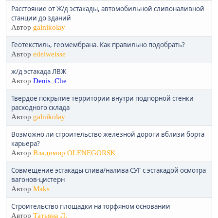
Расстояние от Ж/д эстакады, автомобильной сливоналивной
станции до зданий
Автор
galnikolay
Геотекстиль, геомембрана. Как правильно подобрать?
Автор
edelweisse
ж/д эстакада ЛВЖ
Автор
Denis_Che
Твердое покрытие территории внутри подпорной стенки
расходного склада
Автор
galnikolay
Возможно ли строительство железной дороги вблизи борта
карьера?
Автор
Владимир OLENEGORSK
Совмещение эстакады слива/налива СУГ с эстакадой осмотра
вагонов-цистерн
Автор
Maks
Строительство площадки на торфяном основании
Автор
Татьяна Л.