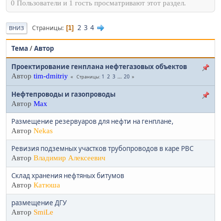
0 Пользователи и 1 гость просматривают этот раздел.
2
3
4
Страницы
1
ВНИЗ
Тема
/
Автор
Проектирование генплана нефтегазовых объектов
Автор
tim-dmitriy
1
2
3
...
20
Страницы
Нефтепроводы и газопроводы
Автор
Max
Размещение резервуаров для нефти на генплане,
Автор
Nekas
Ревизия подземных участков трубопроводов в каре РВС
Автор
Владимир Алексеевич
Склад хранения нефтяных битумов
Автор
Катюша
размещение ДГУ
Автор
SmiLe