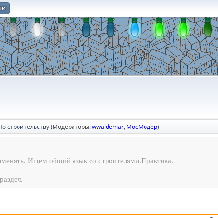
ти
О
По строительству
(Модераторы:
wwaldemar
,
МосМодер
)
рименять. Ищем общий язык со строителями.Практика.
раздел.