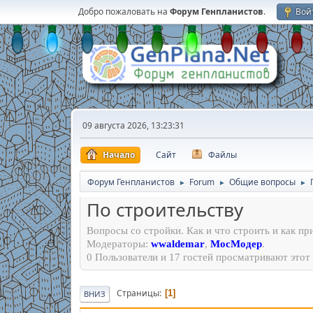
Добро пожаловать на
Форум Генпланистов
.
Вой
09 августа 2026, 13:23:31
Начало
Сайт
Файлы
Форум Генпланистов
Forum
Общие вопросы
►
►
►
По строительству
Вопросы со стройки. Как и что строить и как п
Модераторы:
wwaldemar
,
МосМодер
.
0 Пользователи и 17 гостей просматривают этот 
Страницы
1
ВНИЗ