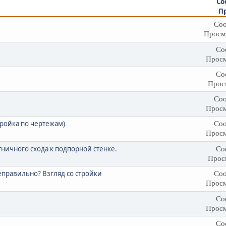
Со
П
Соо
Просм
Со
Просм
Со
Прос
Соо
Просм
тройка по чертежам)
Соо
Просм
тничного схода к подпорной стенке.
Со
Прос
правильно? Взгляд со стройки
Соо
Просм
Со
Просм
Со