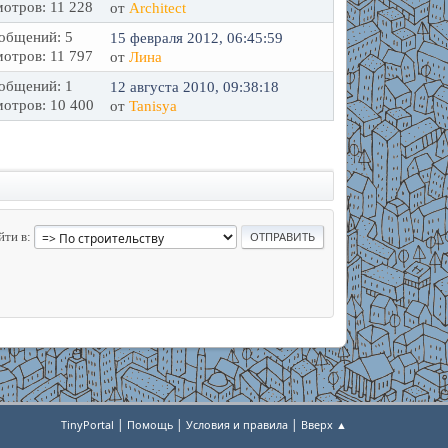
отров: 11 228
от
Architect
общений: 5
15 февраля 2012, 06:45:59
отров: 11 797
от
Лина
общений: 1
12 августа 2010, 09:38:18
отров: 10 400
от
Tanisya
йти в
|
|
|
TinyPortal
Помощь
Условия и правила
Вверх ▲