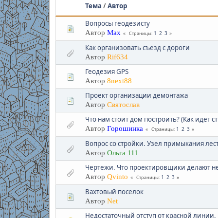
Тема
/
Автор
Вопросы геодезисту
Автор
Max
1
2
3
Страницы
Как организовать съезд с дороги
Автор
Rif634
Геодезия GPS
Автор
8next88
Проект организации демонтажа
Автор
Святослав
Что нам стоит дом построить? (Как идет с
Автор
Горошинка
1
2
3
Страницы
Вопрос со стройки. Узел примыкания лес
Автор
Ольга 111
Чертежи. Что проектировщики делают не
Автор
Qvinto
1
2
3
Страницы
Вахтовый поселок
Автор
Net
Недостаточный отступ от красной линии.