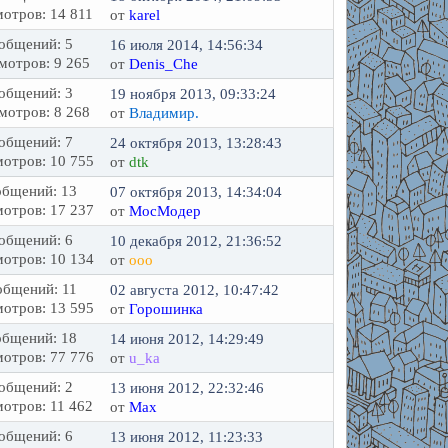
отров: 14 811
от
karel
общений: 5
16 июля 2014, 14:56:34
мотров: 9 265
от
Denis_Che
общений: 3
19 ноября 2013, 09:33:24
мотров: 8 268
от
Владимир.
общений: 7
24 октября 2013, 13:28:43
отров: 10 755
от
dtk
бщений: 13
07 октября 2013, 14:34:04
отров: 17 237
от
МосМодер
общений: 6
10 декабря 2012, 21:36:52
отров: 10 134
от
ооо
бщений: 11
02 августа 2012, 10:47:42
отров: 13 595
от
Горошинка
бщений: 18
14 июня 2012, 14:29:49
отров: 77 776
от
u_ka
общений: 2
13 июня 2012, 22:32:46
отров: 11 462
от
Max
общений: 6
13 июня 2012, 11:23:33