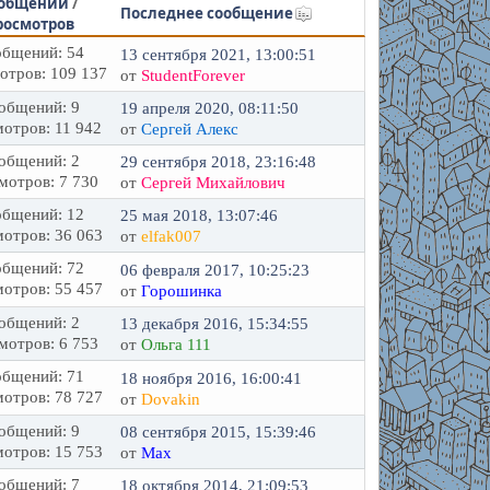
общений
/
Последнее сообщение
росмотров
бщений: 54
13 сентября 2021, 13:00:51
отров: 109 137
от
StudentForever
общений: 9
19 апреля 2020, 08:11:50
отров: 11 942
от
Сергей Алекс
общений: 2
29 сентября 2018, 23:16:48
мотров: 7 730
от
Сергей Михайлович
бщений: 12
25 мая 2018, 13:07:46
отров: 36 063
от
elfak007
бщений: 72
06 февраля 2017, 10:25:23
отров: 55 457
от
Горошинка
общений: 2
13 декабря 2016, 15:34:55
мотров: 6 753
от
Ольга 111
бщений: 71
18 ноября 2016, 16:00:41
отров: 78 727
от
Dovakin
общений: 9
08 сентября 2015, 15:39:46
отров: 15 753
от
Max
общений: 7
18 октября 2014, 21:09:53