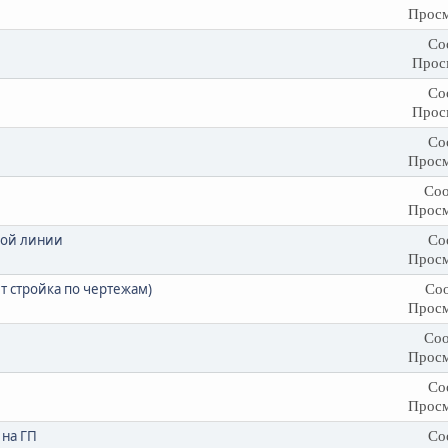
Просм
Со
Прос
Со
Прос
Со
Просм
Соо
Просм
ной линии
Со
Просм
ет стройка по чертежам)
Соо
Просм
Соо
Просм
Со
Просм
 на ГП
Со