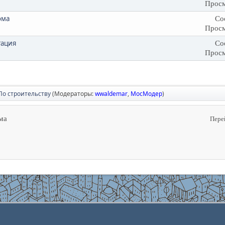
Просм
ома
Со
Просм
тация
Со
Просм
По строительству
(Модераторы:
wwaldemar
,
МосМодер
)
ма
Пере