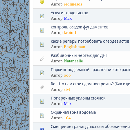
Автор
redlinesos
Услуги геодезистов
Автор
Max
контроль осадок фундаментов
Автор
krotoff
какие реперы потребовать с геодезистов
Автор
Englishman
Разбивочный чертеж для ДНП
Автор
Natanaelle
Паркинг подземный - расстояние от крас
Автор
ооо
Re: Что нам стоит дом построить? (Как ид
Автор
sivl
Поперечные уклоны стоянок.
Автор
Max
Охранная зона водоема
Автор
104
Смещение границ участка и обозначения