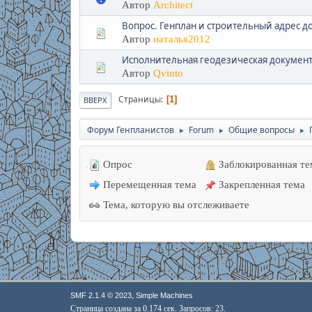
Автор
Architect
Вопрос. Генплан и строительный адрес д
Автор
наталья2012
Исполнительная геодезическая докумен
Автор
Qvinto
Страницы
1
ВВЕРХ
Форум Генпланистов
Forum
Общие вопросы
►
►
►
Опрос
Заблокированная те
Перемещенная тема
Закрепленная тема
Тема, которую вы отслеживаете
,
SMF 2.1.4 © 2023
Simple Machines
Страница создана за 0.174 сек. Запросов: 23.