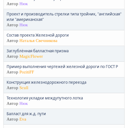
Автор
Нюк
Проект и производитель стрелки типа тройник, "английская"
или "американская"
Автор
Нюк
Состав проекта Железной дороги
Автор
Наталья Свечникова
Заглублённая балластная призма
Автор
MagicFlower
Пример выполнения чертежей железной дороги по ГОСТ Р
Автор
PozitiFF
Конструкция железнодорожного переезда
Автор
Scull
Технология укладки междупутного лотка
Автор
Нюк
Балласт для ж.д. пути
Автор
Eva