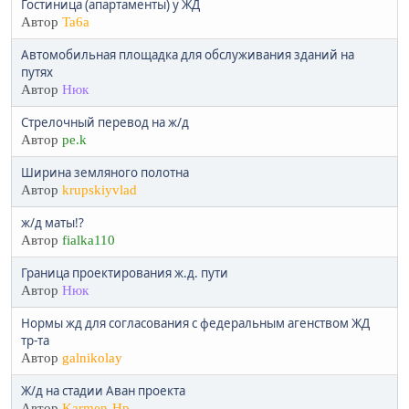
Гостиница (апартаменты) у ЖД
Автор
Ta6a
Автомобильная площадка для обслуживания зданий на
путях
Автор
Нюк
Стрелочный перевод на ж/д
Автор
pe.k
Ширина земляного полотна
Автор
krupskiyvlad
ж/д маты!?
Автор
fialka110
Граница проектирования ж.д. пути
Автор
Нюк
Нормы жд для согласования с федеральным агенством ЖД
тр-та
Автор
galnikolay
Ж/д на стадии Аван проекта
Автор
Karmen-Hp