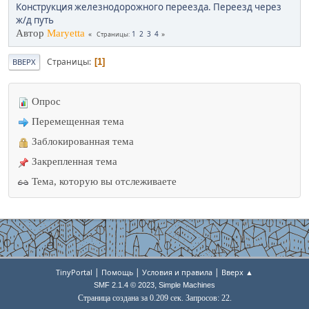
Конструкция железнодорожного переезда. Переезд через
ж/д путь
Автор
Maryetta
1
2
3
4
Страницы
Страницы
1
ВВЕРХ
Опрос
Перемещенная тема
Заблокированная тема
Закрепленная тема
Тема, которую вы отслеживаете
|
|
|
TinyPortal
Помощь
Условия и правила
Вверх ▲
,
SMF 2.1.4 © 2023
Simple Machines
Страница создана за 0.209 сек. Запросов: 22.