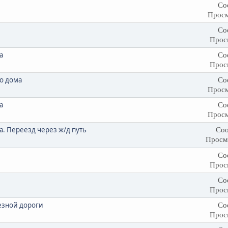
Со
Просм
Со
Прос
а
Со
Прос
о дома
Со
Просм
а
Со
Просм
. Переезд через ж/д путь
Соо
Просм
Со
Прос
Со
Прос
езной дороги
Со
Прос