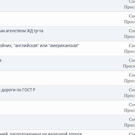
Со
Прос
Со
Прос
м агенством ЖД тр-та
Со
Прос
ойник, "английская" или "американская"
Со
Прос
а
Со
Просм
Со
Прос
дороги по ГОСТ Р
Со
Прос
Со
Прос
Со
Прос
жений, расположенных на железной дороге
Со