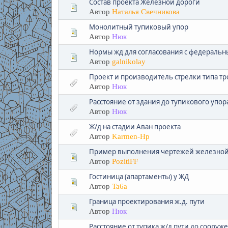
Состав проекта Железной дороги
Автор
Наталья Свечникова
Монолитный тупиковый упор
Автор
Нюк
Нормы жд для согласования с федеральны
Автор
galnikolay
Проект и производитель стрелки типа тр
Автор
Нюк
Расстояние от здания до тупикового упор
Автор
Нюк
Ж/д на стадии Аван проекта
Автор
Karmen-Hp
Пример выполнения чертежей железной 
Автор
PozitiFF
Гостиница (апартаменты) у ЖД
Автор
Ta6a
Граница проектирования ж.д. пути
Автор
Нюк
Расстояние от тупика ж/д пути до соору