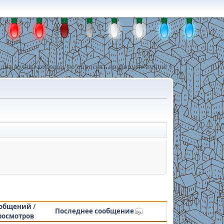
дна голова хорошо, но спросить на форуме лучше !
общений
/
Последнее сообщение
росмотров