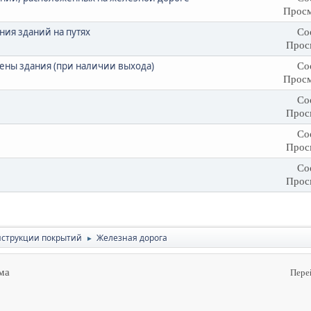
Просм
ия зданий на путях
Со
Прос
тены здания (при наличии выхода)
Со
Просм
Со
Прос
Со
Прос
Со
Прос
онструкции покрытий
Железная дорога
►
ма
Пере