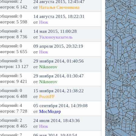
общений: 2
24 августа 2015, 12:45:47
мотров: 6 142
от
Наталья Свечникова
общений: 0
14 августа 2015, 18:22:31
мотров: 5 598
от
Нюк
общений: 4
14 мая 2015, 11:00:28
мотров: 8 736
от
Уклоноуказатель
общений: 0
09 апреля 2015, 20:32:19
мотров: 5 655
от
Нюк
общений: 6
29 ноября 2014, 01:40:56
отров: 13 127
от
Niknorov
общений: 5
29 ноября 2014, 01:30:47
мотров: 9 421
от
Niknorov
общений: 0
15 ноября 2014, 21:38:22
мотров: 6 488
от
PozitiFF
общений: 4
05 сентября 2014, 14:39:08
мотров: 7 728
от
МосМодер
общений: 2
24 июля 2014, 18:43:36
мотров: 8 465
от
Нюк
общений: 7
06 мая 2014, 10:44:54