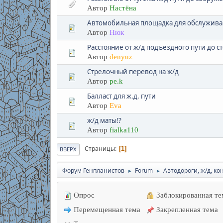
Автор
Настёна
Автомобильная площадка для обслуживан
Автор
Нюк
Расстояние от ж/д подъездного пути до с
Автор
denyuz
Стрелочный перевод на ж/д
Автор
pe.k
Балласт для ж.д. пути
Автор
Eva
ж/д маты!?
Автор
fialka110
Страницы
1
ВВЕРХ
Форум Генпланистов
Forum
Автодороги, ж/д, к
►
►
Опрос
Заблокированная те
Перемещенная тема
Закрепленная тема