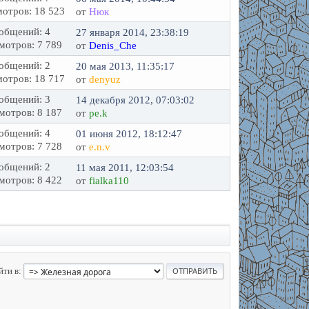
отров: 18 523
от
Нюк
общений: 4
27 января 2014, 23:38:19
мотров: 7 789
от
Denis_Che
общений: 2
20 мая 2013, 11:35:17
отров: 18 717
от
denyuz
общений: 3
14 декабря 2012, 07:03:02
мотров: 8 187
от
pe.k
общений: 4
01 июня 2012, 18:12:47
мотров: 7 728
от
e.n.v
общений: 2
11 мая 2011, 12:03:54
мотров: 8 422
от
fialka110
йти в