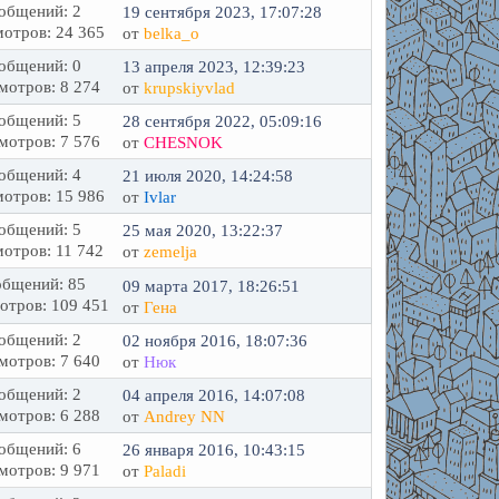
общений: 2
19 сентября 2023, 17:07:28
отров: 24 365
от
belka_o
общений: 0
13 апреля 2023, 12:39:23
мотров: 8 274
от
krupskiyvlad
общений: 5
28 сентября 2022, 05:09:16
мотров: 7 576
от
CHESNOK
общений: 4
21 июля 2020, 14:24:58
отров: 15 986
от
Ivlar
общений: 5
25 мая 2020, 13:22:37
отров: 11 742
от
zemelja
бщений: 85
09 марта 2017, 18:26:51
отров: 109 451
от
Гена
общений: 2
02 ноября 2016, 18:07:36
мотров: 7 640
от
Нюк
общений: 2
04 апреля 2016, 14:07:08
мотров: 6 288
от
Andrey NN
общений: 6
26 января 2016, 10:43:15
мотров: 9 971
от
Paladi