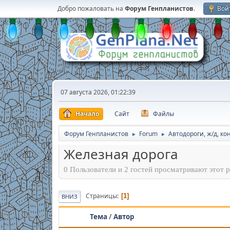
Добро пожаловать на
Форум Генпланистов
.
Вой
07 августа 2026, 01:22:39
Начало
Сайт
Файлы
Форум Генпланистов
Forum
Автодороги, ж/д, к
►
►
Железная дорога
0 Пользователи и 2 гостей просматривают этот р
Страницы
1
ВНИЗ
Тема
/
Автор