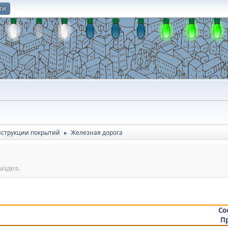
ти
О
онструкции покрытий
Железная дорога
►
аздел.
Со
П