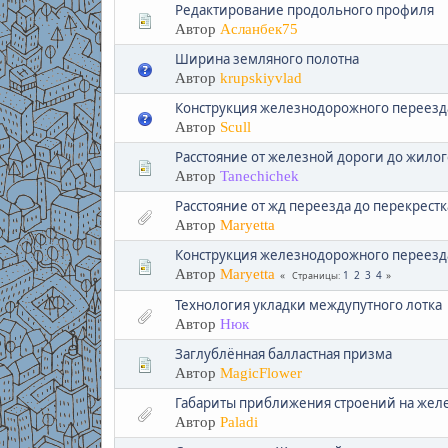
Редактирование продольного профиля
Автор
Асланбек75
Ширина земляного полотна
Автор
krupskiyvlad
Конструкция железнодорожного переезд
Автор
Scull
Расстояние от железной дороги до жилог
Автор
Tanechichek
Расстояние от жд переезда до перекрестк
Автор
Maryetta
Конструкция железнодорожного переезда
Автор
Maryetta
1
2
3
4
Страницы
Технология укладки междупутного лотка
Автор
Нюк
Заглублённая балластная призма
Автор
MagicFlower
Габариты приближения строений на жел
Автор
Paladi