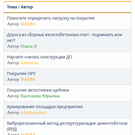
Тема
/
Автор
Помогите определить нагрузку на покрытие
Автор
Velik84
Дорога из сборных железобетонных плит - поднимать или
нет?
Автор
Ольга-Л
Научите считать конструкции ДО
Автор
Antvoran
Покрытие ОРУ
Автор
Velik84
Покрытие автостоянки щебнем
Автор
Екатерина Юрьевна
Армирование площадки предприятия
Автор
xAmbasadorx
Виброрезонансный метод деструктуризации цементобетона
(ВРД)
Автор
Velik84