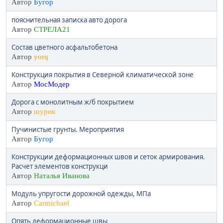
Автор
Бугор
пояснительная записка авто дорога
Автор
СТРЕЛА21
Состав цветного асфальтобетона
Автор
yorq
Конструкция покрытия в Северной климатической зоне
Автор
МосМодер
Дорога с монолитным ж/б покрытием
Автор
шурик
Пучинистые грунты. Мероприятия
Автор
Бугор
Конструкции деформационных швов и сеток армирования.
Расчет элементов конструкци
Автор
Наталья Иванова
Модуль упругости дорожной одежды, МПа
Автор
Carmichael
Опять деформационные швы