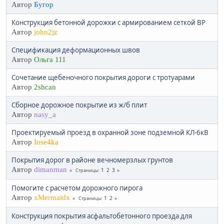
Автор
Бугор
Конструкция бетонной дорожки с армированием сеткой ВР
Автор
john2jz
Спецификация деформационных швов
Автор
Ольга 111
Сочетание щебеночного покрытия дороги с тротуарами
Автор
2shcan
Сборное дорожное покрытие из ж/б плит
Автор
nasy_a
Проектируемый проезд в охранной зоне подземной КЛ-6кВ
Автор
Iose4ka
Покрытия дорог в районе вечномерзлых грунтов
Автор
dimanman
1
2
3
Страницы
Помогите с расчетом дорожного пирога
Автор
xMermaidx
1
2
Страницы
Конструкция покрытия асфальтобетонного проезда для