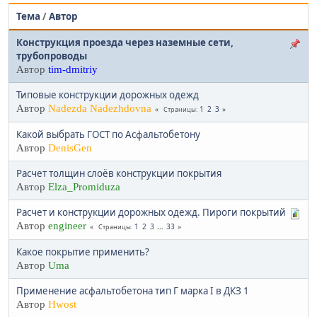
Тема
/
Автор
Конструкция проезда через наземные сети,
трубопроводы
Автор
tim-dmitriy
Типовые конструкции дорожных одежд
Автор
Nadezda Nadezhdovna
1
2
3
Страницы
Какой выбрать ГОСТ по Асфальтобетону
Автор
DenisGen
Расчет толщин слоёв конструкции покрытия
Автор
Elza_Promiduza
Расчет и конструкции дорожных одежд. Пироги покрытий
Автор
engineer
1
2
3
...
33
Страницы
Какое покрытие применить?
Автор
Uma
Применение асфальтобетона тип Г марка I в ДКЗ 1
Автор
Hwost