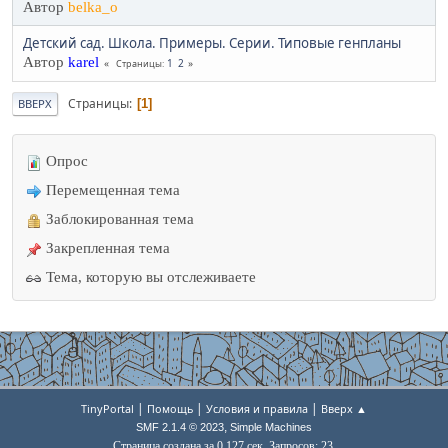
Автор
belka_o
Детский сад. Школа. Примеры. Серии. Типовые генпланы
Автор
karel
1
2
Страницы
Страницы
1
ВВЕРХ
Опрос
Перемещенная тема
Заблокированная тема
Закрепленная тема
Тема, которую вы отслеживаете
|
|
|
TinyPortal
Помощь
Условия и правила
Вверх ▲
,
SMF 2.1.4 © 2023
Simple Machines
Страница создана за 0.127 сек. Запросов: 23.