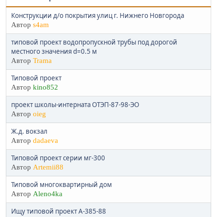
Конструкции д/о покрытия улиц г. Нижнего Новгорода
Автор
s4am
типовой проект водопропускной трубы под дорогой
местного значения d=0.5 м
Автор
Trama
Типовой проект
Автор
kino852
проект школы-интерната ОТЭП-87-98-ЭО
Автор
oieg
Ж.д. вокзал
Автор
dadaeva
Типовой проект серии мг-300
Автор
Artemii88
Типовой многоквартирный дом
Автор
Aleno4ka
Ищу типовой проект А-385-88