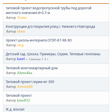
типовой проект водопропускной трубы под дорогой
местного значения d=0.5 м
Автор
Trama
Конструкции д/о покрытия улиц г. Нижнего Новгорода
Автор
s4am
проект школы-интерната ОТЭП-87-98-ЭО
Автор
oieg
Детский сад. Школа. Примеры. Серии. Типовые генпланы
Автор
karel
1
2
Страницы
Типовой многоквартирный дом
Автор
Aleno4ka
Типовой проект серии мг-300
Автор
Artemii88
Типовой проект
Автор
kino852
Ж.д. вокзал