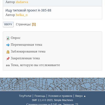
Автор
dadaeva
Ищу типовой проект А-385-88
Автор
belka_o
Страницы
1
ВВЕРХ
Опрос
Перемещенная тема
Заблокированная тема
Закрепленная тема
Тема, которую вы отслеживаете
|
|
|
TinyPortal
Помощь
Условия и правила
Вверх ▲
,
SMF 2.1.4 © 2023
Simple Machines
Страница создана за 0.141 сек. Запросов: 23.