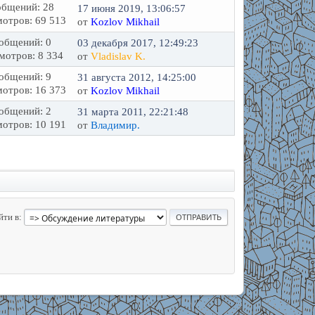
бщений: 28
17 июня 2019, 13:06:57
отров: 69 513
от
Kozlov Mikhail
общений: 0
03 декабря 2017, 12:49:23
мотров: 8 334
от
Vladislav K.
общений: 9
31 августа 2012, 14:25:00
отров: 16 373
от
Kozlov Mikhail
общений: 2
31 марта 2011, 22:21:48
отров: 10 191
от
Владимир.
йти в