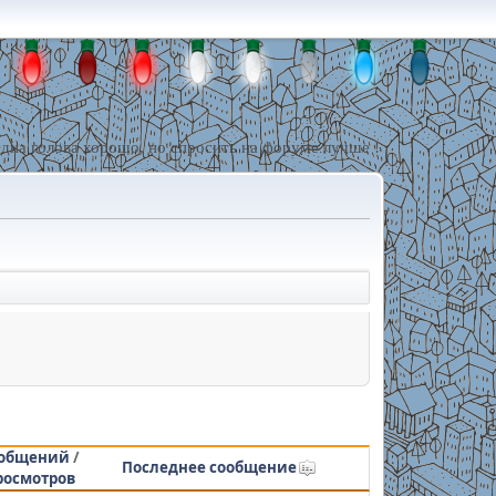
дна голова хорошо, но спросить на форуме лучше !
общений
/
Последнее сообщение
росмотров