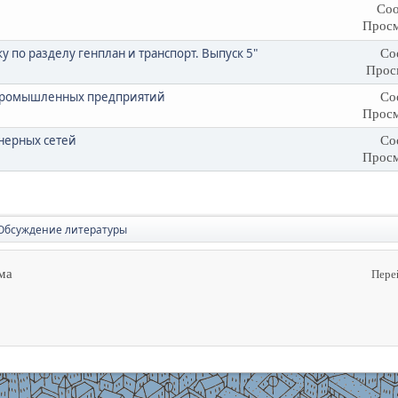
Соо
Просм
по разделу генплан и транспорт. Выпуск 5"
Со
Прос
 промышленных предприятий
Со
Просм
нерных сетей
Со
Просм
Обсуждение литературы
ма
Пере