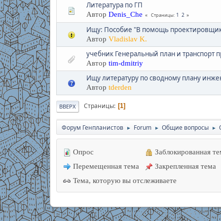
Литература по ГП
Автор
Denis_Che
1
2
Страницы
Ищу: Пособие "В помощь проектировщику 
Автор
Vladislav K.
учебник Генеральный план и транспорт
Автор
tim-dmitriy
Ищу литературу по сводному плану инже
Автор
tderden
Страницы
1
ВВЕРХ
Форум Генпланистов
Forum
Общие вопросы
►
►
►
Опрос
Заблокированная те
Перемещенная тема
Закрепленная тема
Тема, которую вы отслеживаете