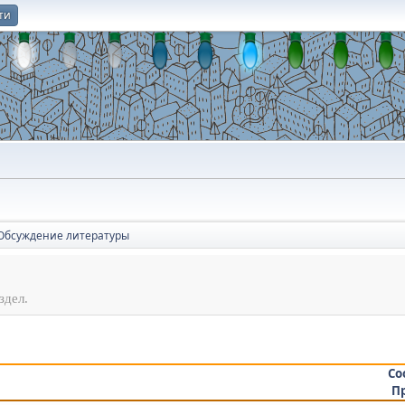
ти
О
Обсуждение литературы
здел.
Со
П