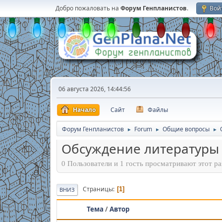
Добро пожаловать на
Форум Генпланистов
.
Вой
06 августа 2026, 14:44:56
Начало
Сайт
Файлы
Форум Генпланистов
Forum
Общие вопросы
►
►
►
Обсуждение литературы
0 Пользователи и 1 гость просматривают этот ра
Страницы
1
ВНИЗ
Тема
/
Автор