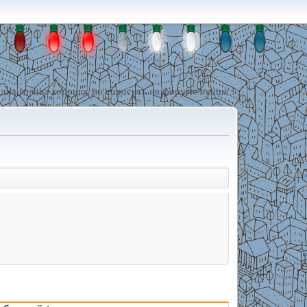
дна голова хорошо, но спросить на форуме лучше !