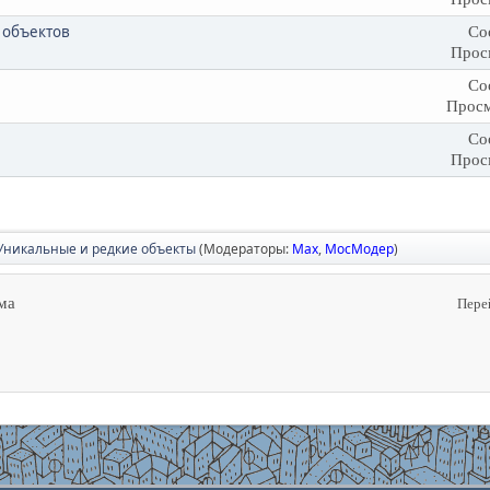
 объектов
Со
Прос
Со
Просм
Со
Прос
Уникальные и редкие объекты
(Модераторы:
Max
,
МосМодер
)
ма
Пере