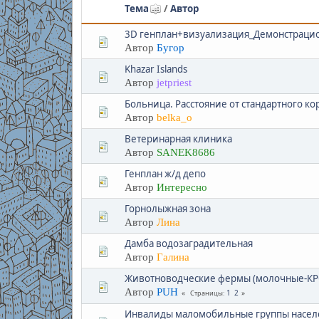
Тема
/
Автор
3D генплан+визуализация_Демонстраци
Автор
Бугор
Khazar Islands
Автор
jetpriest
Больница. Расстояние от стандартного к
Автор
belka_o
Ветеринарная клиника
Автор
SANEK8686
Генплан ж/д депо
Автор
Интересно
Горнолыжная зона
Автор
Лина
Дамба водозаградительная
Автор
Галинa
Животноводческие фермы (молочные-КРС,
Автор
PUH
1
2
Страницы
Инвалиды маломобильные группы насел