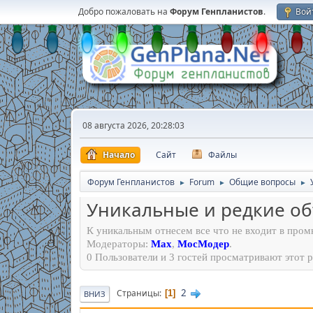
Добро пожаловать на
Форум Генпланистов
.
Вой
08 августа 2026, 20:28:03
Начало
Сайт
Файлы
Форум Генпланистов
Forum
Общие вопросы
►
►
►
Уникальные и редкие о
К уникальным отнесем все что не входит в пром
Модераторы:
Max
,
МосМодер
.
0 Пользователи и 3 гостей просматривают этот р
2
Страницы
1
ВНИЗ