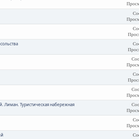
Просм
Со
Просм
Со
Прос
сольства
Со
Прос
Соо
Просм
Со
Прос
Соо
Просм
й. Лиман. Туристическая набережная
Соо
Просм
Со
Просм
ий
Со