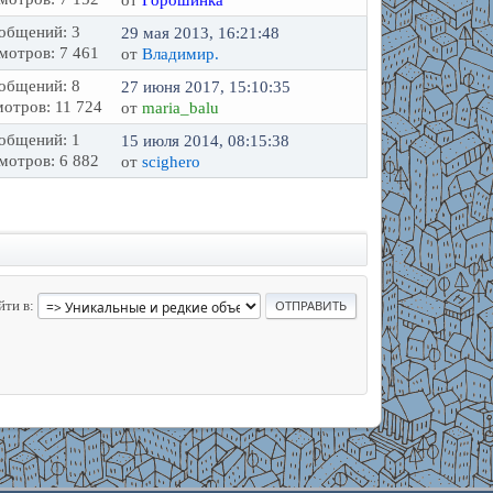
от
Горошинка
общений: 3
29 мая 2013, 16:21:48
мотров: 7 461
от
Владимир.
общений: 8
27 июня 2017, 15:10:35
отров: 11 724
от
maria_balu
общений: 1
15 июля 2014, 08:15:38
мотров: 6 882
от
scighero
йти в