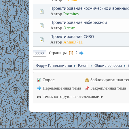
Проектирование космических и военных
Автор
Promitey
Проектирование набережной
Автор
Элпис
Проектирование СИЗО
Автор
AnnaD711
2
Страницы
1
ВВЕРХ
Форум Генпланистов
Forum
Общие вопросы
►
►
►
Опрос
Заблокированная те
Перемещенная тема
Закрепленная тема
Тема, которую вы отслеживаете