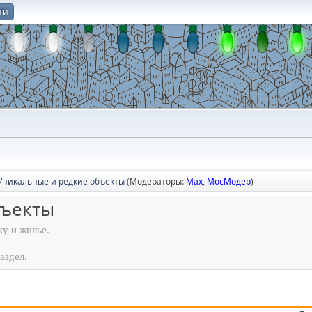
ти
О
Уникальные и редкие объекты
(Модераторы:
Max
,
МосМодер
)
бъекты
ку и жилье.
аздел.