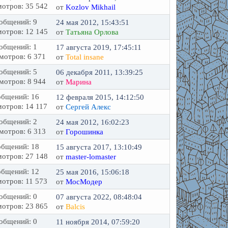
отров: 35 542
от
Kozlov Mikhail
общений: 9
24 мая 2012, 15:43:51
отров: 12 145
от
Татьяна Орлова
общений: 1
17 августа 2019, 17:45:11
мотров: 6 371
от
Total insane
общений: 5
06 декабря 2011, 13:39:25
мотров: 8 944
от
Марина
бщений: 16
12 февраля 2015, 14:12:50
отров: 14 117
от
Сергей Алекс
общений: 2
24 мая 2012, 16:02:23
мотров: 6 313
от
Горошинка
бщений: 18
15 августа 2017, 13:10:49
отров: 27 148
от
master-lomaster
бщений: 12
25 мая 2016, 15:06:18
отров: 11 573
от
МосМодер
общений: 0
07 августа 2022, 08:48:04
отров: 23 865
от
Balcis
общений: 0
11 ноября 2014, 07:59:20