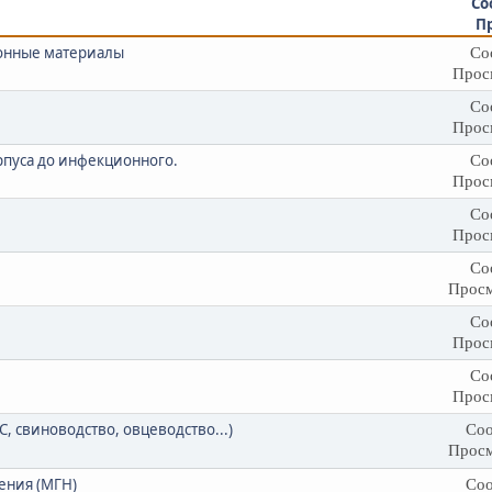
Со
П
онные материалы
Со
Прос
Со
Прос
орпуса до инфекционного.
Со
Прос
Со
Прос
Со
Просм
Со
Прос
Со
Прос
 свиноводство, овцеводство...)
Соо
Просм
ения (МГН)
Соо