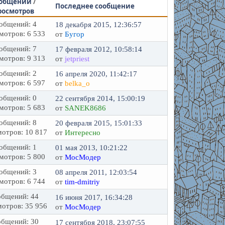
общений
/
Последнее сообщение
росмотров
общений: 4
18 декабря 2015, 12:36:57
мотров: 6 533
от
Бугор
общений: 7
17 февраля 2012, 10:58:14
мотров: 9 313
от
jetpriest
общений: 2
16 апреля 2020, 11:42:17
мотров: 6 597
от
belka_o
общений: 0
22 сентября 2014, 15:00:19
мотров: 5 683
от
SANEK8686
общений: 8
20 февраля 2015, 15:01:33
отров: 10 817
от
Интересно
общений: 1
01 мая 2013, 10:21:22
мотров: 5 800
от
МосМодер
общений: 3
08 апреля 2011, 12:03:54
мотров: 6 744
от
tim-dmitriy
бщений: 44
16 июня 2017, 16:34:28
отров: 35 956
от
МосМодер
бщений: 30
17 сентября 2018, 23:07:55