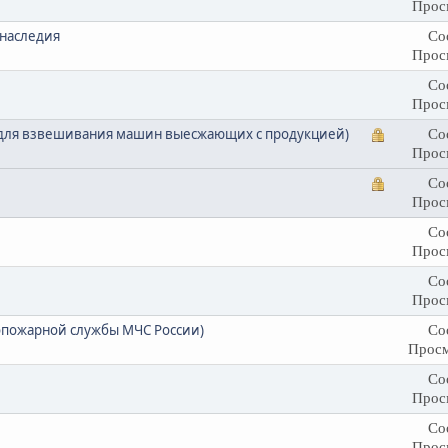
Прос
 наследия
Со
Прос
Со
Прос
я для взвешивания машин выесжающих с продукцией)
Со
Прос
Со
Прос
Со
Прос
Со
Прос
опожарной службы МЧС России)
Со
Просм
Со
Прос
Со
Прос