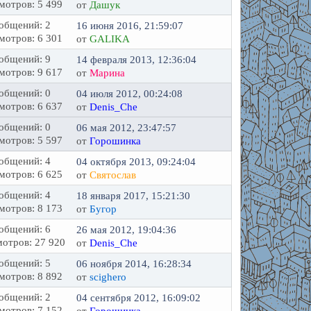
мотров: 5 499
от
Дашук
общений: 2
16 июня 2016, 21:59:07
мотров: 6 301
от
GALIKA
общений: 9
14 февраля 2013, 12:36:04
мотров: 9 617
от
Марина
общений: 0
04 июля 2012, 00:24:08
мотров: 6 637
от
Denis_Che
общений: 0
06 мая 2012, 23:47:57
мотров: 5 597
от
Горошинка
общений: 4
04 октября 2013, 09:24:04
мотров: 6 625
от
Святослав
общений: 4
18 января 2017, 15:21:30
мотров: 8 173
от
Бугор
общений: 6
26 мая 2012, 19:04:36
отров: 27 920
от
Denis_Che
общений: 5
06 ноября 2014, 16:28:34
мотров: 8 892
от
scighero
общений: 2
04 сентября 2012, 16:09:02
мотров: 7 152