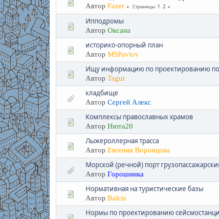
Автор
Fazer
1
2
Страницы
Ипподромы
Автор
Оксана
историко-опорный план
Автор
MSPavlov
Ищу информацию по проектированию по
Автор
Tagur
кладбище
Автор
Сергей Алекс
Комплексы православных храмов
Автор
Нюта20
Лыжероллерная трасса
Автор
Евгения Воронцова
Морской (речной) порт грузопассажарски
Автор
Горошинка
Нормативная на туристические базы
Автор
Balcis
Нормы по проектированию сейсмостанц