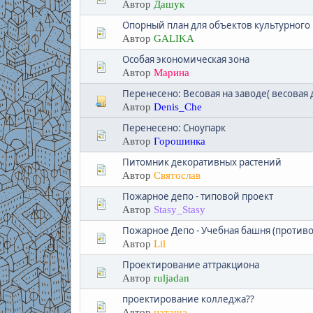
Автор
Дашук
Опорный план для объектов культурного
Автор
GALIKA
Особая экономическая зона
Автор
Марина
Перенесено: Весовая на заводе( весова
Автор
Denis_Che
Перенесено: Сноупарк
Автор
Горошинка
Питомник декоративных растений
Автор
Святослав
Пожарное депо - типовой проект
Автор
Stasy_Stasy
Пожарное Депо - Учебная башня (против
Автор
Lil
Проектирование аттракциона
Автор
ruljadan
проектирование колледжа??
Автор
наташа