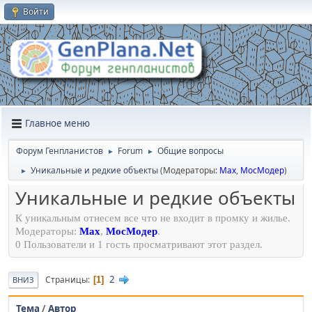
Войти
Главное меню
Форум Генпланистов
Forum
Общие вопросы
►
►
Уникальные и редкие объекты
(Модераторы:
Max
,
МосМодер
)
►
Уникальные и редкие объекты
К уникальным отнесем все что не входит в промку и жилье.
Модераторы:
Max
,
МосМодер
.
0 Пользователи и 1 гость просматривают этот раздел.
2
Страницы
1
ВНИЗ
Тема
/
Автор