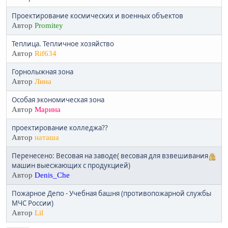
Проектирование космических и военных объектов
Автор
Promitey
Теплица. Тепличное хозяйство
Автор
Rif634
Горнолыжная зона
Автор
Лина
Особая экономическая зона
Автор
Марина
проектирование колледжа??
Автор
наташа
Перенесено: Весовая на заводе( весовая для взвешивания
машин выесжающих с продукцией)
Автор
Denis_Che
Пожарное Депо - Учебная башня (противопожарной службы
МЧС России)
Автор
Lil