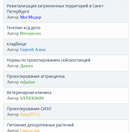
Ревитализация загрязненных территорий в Санкт-
Петербурге
Автор
МосМодер
Генплан ж/д депо
Автор
Интересно
кладбище
Автор
Сергей Алекс
Нормы по проектированию сейсмостанций
Автор
Дашук
Проектирование аттракциона
Автор
ruljadan
Ветеринарная клиника
Автор
SANEK8686
Проектирование СИЗО
Автор
AnnaD711
Питомник декоративных растений
Автор
Святослав