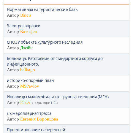
Нормативная на туристические базы
Автор
Balcis
Электрозаправки
Автор
Котофея
СПОЗУ объекта культурного наследния
Автор
Джэйн
Больница. Расстояние от стандартного корпуса до
инфекционного.
Автор
belka_o
историко-опорный план
Автор
MSPavlov
Инвалиды маломобильные группы населения (МГН)
Автор
Fazer
1
2
Страницы
Лыжероллерная трасса
Автор
Евгения Воронцова
Проектирование набережной