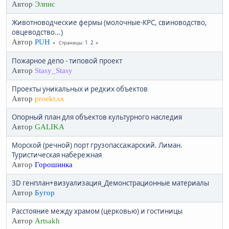
Автор
Элпис
Животноводческие фермы (молочные-КРС, свиноводство,
овцеводство...)
Автор
PUH
1
2
Страницы
Пожарное депо - типовой проект
Автор
Stasy_Stasy
Проекты уникальных и редких объектов
Автор
proekt.sx
Опорный план для объектов культурного наследия
Автор
GALIKA
Морской (речной) порт грузопассажарский. Лиман.
Туристическая набережная
Автор
Горошинка
3D генплан+визуализация_Демонстрационные материалы
Автор
Бугор
Расстояние между храмом (церковью) и гостиницы
Автор
Artsakh