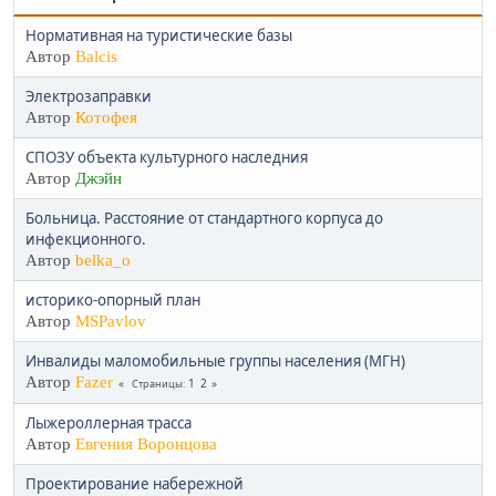
Нормативная на туристические базы
Автор
Balcis
Электрозаправки
Автор
Котофея
СПОЗУ объекта культурного наследния
Автор
Джэйн
Больница. Расстояние от стандартного корпуса до
инфекционного.
Автор
belka_o
историко-опорный план
Автор
MSPavlov
Инвалиды маломобильные группы населения (МГН)
Автор
Fazer
1
2
Страницы
Лыжероллерная трасса
Автор
Евгения Воронцова
Проектирование набережной