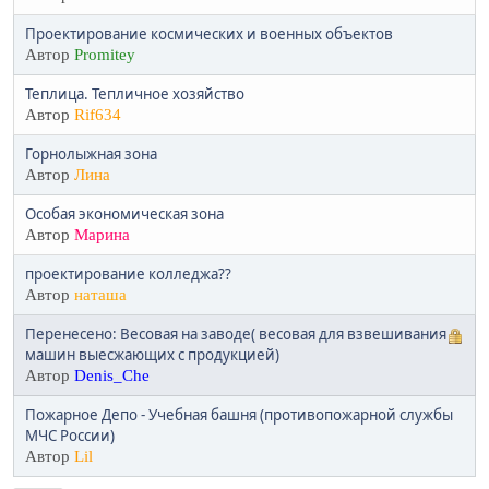
Проектирование космических и военных объектов
Автор
Promitey
Теплица. Тепличное хозяйство
Автор
Rif634
Горнолыжная зона
Автор
Лина
Особая экономическая зона
Автор
Марина
проектирование колледжа??
Автор
наташа
Перенесено: Весовая на заводе( весовая для взвешивания
машин выесжающих с продукцией)
Автор
Denis_Che
Пожарное Депо - Учебная башня (противопожарной службы
МЧС России)
Автор
Lil