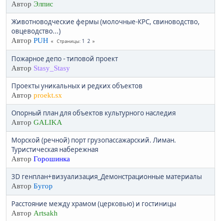
Автор
Элпис
Животноводческие фермы (молочные-КРС, свиноводство,
овцеводство...)
Автор
PUH
1
2
Страницы
Пожарное депо - типовой проект
Автор
Stasy_Stasy
Проекты уникальных и редких объектов
Автор
proekt.sx
Опорный план для объектов культурного наследия
Автор
GALIKA
Морской (речной) порт грузопассажарский. Лиман.
Туристическая набережная
Автор
Горошинка
3D генплан+визуализация_Демонстрационные материалы
Автор
Бугор
Расстояние между храмом (церковью) и гостиницы
Автор
Artsakh