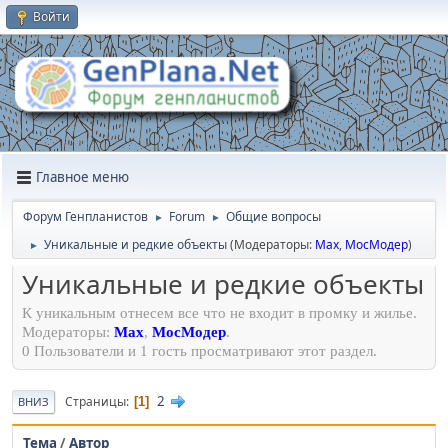
Войти
Главное меню
Форум Генпланистов
Forum
Общие вопросы
►
►
Уникальные и редкие объекты
(Модераторы:
Max
,
МосМодер
)
►
Уникальные и редкие объекты
К уникальным отнесем все что не входит в промку и жилье.
Модераторы:
Max
,
МосМодер
.
0 Пользователи и 1 гость просматривают этот раздел.
2
Страницы
1
ВНИЗ
Тема
/
Автор