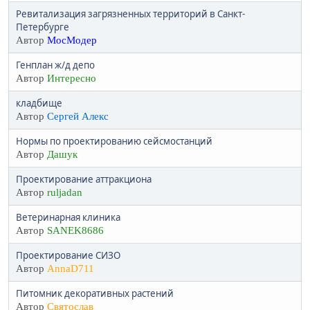
Ревитализация загрязненных территорий в Санкт-
Петербурге
Автор
МосМодер
Генплан ж/д депо
Автор
Интересно
кладбище
Автор
Сергей Алекс
Нормы по проектированию сейсмостанций
Автор
Дашук
Проектирование аттракциона
Автор
ruljadan
Ветеринарная клиника
Автор
SANEK8686
Проектирование СИЗО
Автор
AnnaD711
Питомник декоративных растений
Автор
Святослав