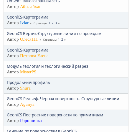
Объект "Многогранная сеть"
Автор
Абылайхан
GeoniCS-Картограмма
Автор
Ivlar
1
2
3
Страницы
GeoniCS Вертик-Структурные линии по проездам
Автор
Олеся111
1
2
Страницы
GeoniCS-Картограмма
Автор
Петрова Елена
Модуль геология и геологический разрез
Автор
MisterPS
Продольный профиль
Автор
Shura
GeoniCS-Рельеф. Черная поверхность. Структурные линии
Автор
Aganya
GeoniCS Построение поверхности по примитивам
Автор
Горошинка
Сечение по поверхностям в GeoniCS