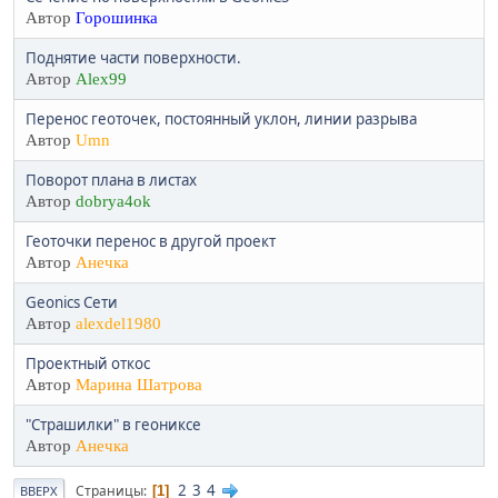
Автор
Горошинка
Поднятие части поверхности.
Автор
Alex99
Перенос геоточек, постоянный уклон, линии разрыва
Автор
Umn
Поворот плана в листах
Автор
dobrya4ok
Геоточки перенос в другой проект
Автор
Анечка
Geonics Сети
Автор
alexdel1980
Проектный откос
Автор
Марина Шатрова
"Страшилки" в геониксе
Автор
Анечка
2
3
4
Страницы
1
ВВЕРХ