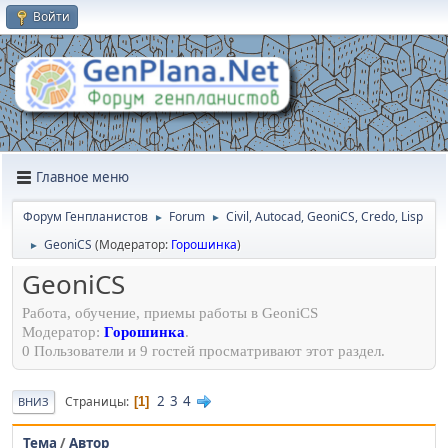
Войти
Главное меню
Форум Генпланистов
Forum
Civil, Autocad, GeoniCS, Credo, Lisp
►
►
GeoniCS
(Модератор:
Горошинка
)
►
GeoniCS
Работа, обучение, приемы работы в GeoniCS
Модератор:
Горошинка
.
0 Пользователи и 9 гостей просматривают этот раздел.
2
3
4
Страницы
1
ВНИЗ
Тема
/
Автор