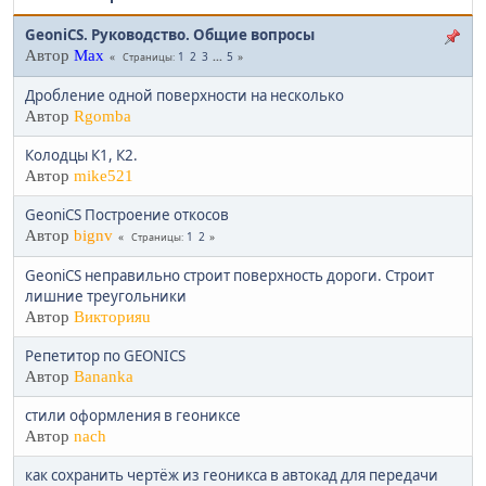
GeoniCS. Руководство. Общие вопросы
Автор
Max
1
2
3
...
5
Страницы
Дробление одной поверхности на несколько
Автор
Rgomba
Колодцы К1, К2.
Автор
mike521
GeoniCS Построение откосов
Автор
bignv
1
2
Страницы
GeoniCS неправильно строит поверхность дороги. Строит
лишние треугольники
Автор
Викторияu
Репетитор по GEONICS
Автор
Bananka
стили оформления в геониксе
Автор
nach
как сохранить чертёж из геоникса в автокад для передачи