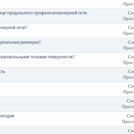
Прос
ице продольного профиля инженерной сети.
Со
Прос
енерной сети?
Со
Прос
 реальных размерах?
Со
Прос
произвольными точками поверхности?
Со
Прос
сть
Со
Прос
Со
Прос
Соо
Просм
роездам
Соо
Просм
Со