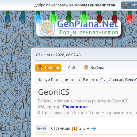
Добро пожаловать на
Форум Генпланистов
.
Вой
07 августа 2026, 06:07:43
Начало
Сайт
Файлы
Форум Генпланистов
Forum
Civil, Autocad, Geoni
►
►
GeoniCS
Работа, обучение, приемы работы в GeoniCS
Модератор:
Горошинка
.
0 Пользователи и 5 гостей просматривают этот р
2
3
4
Страницы
1
ВНИЗ