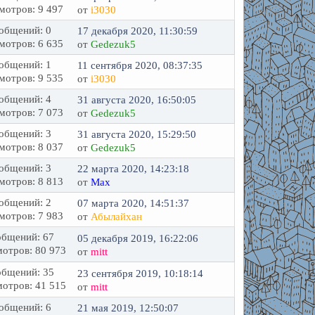
мотров: 9 497
от
i3030
общений: 0
17 декабря 2020, 11:30:59
мотров: 6 635
от
Gedezuk5
общений: 1
11 сентября 2020, 08:37:35
мотров: 9 535
от
i3030
общений: 4
31 августа 2020, 16:50:05
мотров: 7 073
от
Gedezuk5
общений: 3
31 августа 2020, 15:29:50
мотров: 8 037
от
Gedezuk5
общений: 3
22 марта 2020, 14:23:18
мотров: 8 813
от
Max
общений: 2
07 марта 2020, 14:51:37
мотров: 7 983
от
Абылайхан
бщений: 67
05 декабря 2019, 16:22:06
отров: 80 973
от
mitt
бщений: 35
23 сентября 2019, 10:18:14
отров: 41 515
от
mitt
общений: 6
21 мая 2019, 12:50:07