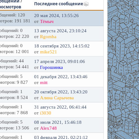
общений
/
Последнее сообщение
росмотров
бщений: 120
20 мая 2024, 13:55:26
отров: 191 181
от
Тёмыч
общений: 0
13 августа 2024, 23:10:24
отров: 22 220
от
Rgomba
общений: 0
18 сентября 2023, 14:15:02
отров: 12 001
от
mike521
бщений: 44
17 апреля 2023, 09:01:06
отров: 54 441
от
Горошинка
общений: 5
01 декабря 2022, 13:43:46
мотров: 9 827
от
mitt
общений: 1
20 октября 2022, 13:43:20
мотров: 8 524
от
Алина Сарычева
общений: 1
31 августа 2022, 06:41:44
мотров: 7 868
от
i3030
общений: 5
08 июля 2021, 15:46:18
отров: 13 506
от
Alex748
общений: 1
03 февраля 2021, 02:21:12