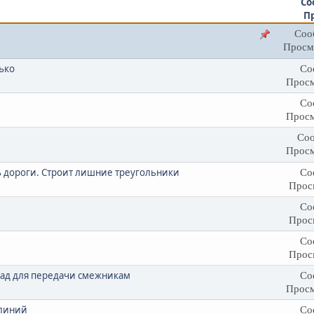
Со
П
Соо
Просм
ько
Со
Просм
Со
Просм
Соо
Просм
ь дороги. Строит лишние треугольники
Со
Прос
Со
Прос
Со
Прос
окад для передачи смежникам
Со
Просм
 линий
Со