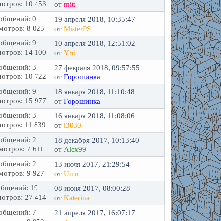
отров: 10 453
от
mitt
общений: 0
19 апреля 2018, 10:35:47
мотров: 8 025
от
MisterPS
общений: 9
10 апреля 2018, 12:51:02
отров: 14 100
от
Yrri
общений: 3
27 февраля 2018, 09:57:55
отров: 10 722
от
Горошинка
общений: 9
18 января 2018, 11:10:48
отров: 15 977
от
Горошинка
общений: 3
16 января 2018, 11:08:06
отров: 11 839
от
i3030
общений: 2
18 декабря 2017, 10:13:40
мотров: 7 611
от
Alex99
общений: 2
13 июля 2017, 21:29:54
мотров: 9 927
от
Umn
бщений: 19
08 июня 2017, 08:00:28
отров: 27 414
от
Katerina
общений: 7
21 апреля 2017, 16:07:17