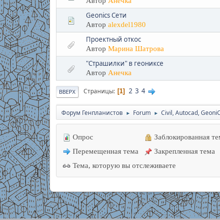
Автор
Анечка
Geonics Сети
Автор
alexdel1980
Проектный откос
Автор
Марина Шатрова
"Страшилки" в геониксе
Автор
Анечка
2
3
4
Страницы
1
ВВЕРХ
Форум Генпланистов
Forum
Civil, Autocad, Geoni
►
►
Опрос
Заблокированная те
Перемещенная тема
Закрепленная тема
Тема, которую вы отслеживаете