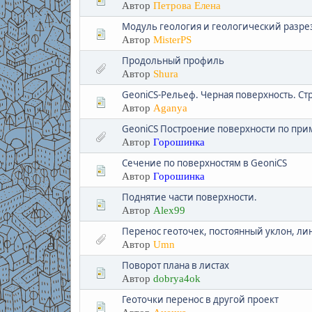
Автор
Петрова Елена
Модуль геология и геологический разре
Автор
MisterPS
Продольный профиль
Автор
Shura
GeoniCS-Рельеф. Черная поверхность. С
Автор
Aganya
GeoniCS Построение поверхности по пр
Автор
Горошинка
Сечение по поверхностям в GeoniCS
Автор
Горошинка
Поднятие части поверхности.
Автор
Alex99
Перенос геоточек, постоянный уклон, ли
Автор
Umn
Поворот плана в листах
Автор
dobrya4ok
Геоточки перенос в другой проект