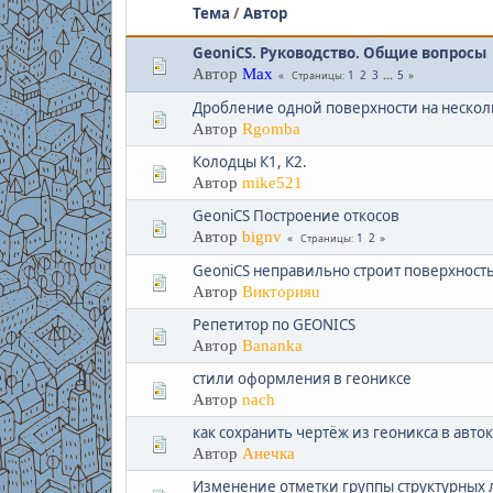
Тема
/
Автор
GeoniCS. Руководство. Общие вопросы
Автор
Max
1
2
3
...
5
Страницы
Дробление одной поверхности на нескол
Автор
Rgomba
Колодцы К1, К2.
Автор
mike521
GeoniCS Построение откосов
Автор
bignv
1
2
Страницы
GeoniCS неправильно строит поверхност
Автор
Викторияu
Репетитор по GEONICS
Автор
Bananka
стили оформления в геониксе
Автор
nach
как сохранить чертёж из геоникса в авт
Автор
Анечка
Изменение отметки группы структурных