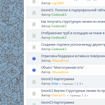
Автор
vig2006
GeoniCS. Полоски в подпрофильной табл
Автор
Gedezuk5
Как получить структурную линию из инж
Автор
Gedezuk5
Отображение труб и колодцев на плане в
Автор
Gedezuk5
Создание подписи уклона между двумя 
Автор
Gedezuk5
Отрисовка бордюра и вставка в поверхно
Автор
Абылайхан
Объект "Многогранная сеть"
Автор
Абылайхан
GeoniCS-Картограмма
Автор
Ivlar
1
2
3
Страницы
GeoniCS Вертик-Структурные линии по п
Автор
Олеся111
1
2
Страницы
GeoniCS-Картограмма