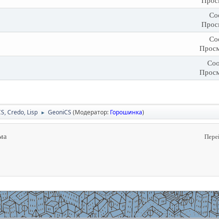
Прос
Со
Прос
Со
Просм
Соо
Просм
CS, Credo, Lisp
GeoniCS
(Модератор:
Горошинка
)
►
ма
Пере