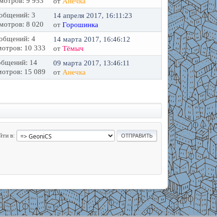
мотров: 9 953
от
Анечка
общений: 3
14 апреля 2017, 16:11:23
мотров: 8 020
от
Горошинка
общений: 4
14 марта 2017, 16:46:12
отров: 10 333
от
Тёмыч
бщений: 14
09 марта 2017, 13:46:11
отров: 15 089
от
Анечка
йти в