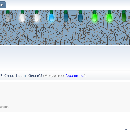
ти
О
CS, Credo, Lisp
GeoniCS
(Модератор:
Горошинка
)
►
аздел.