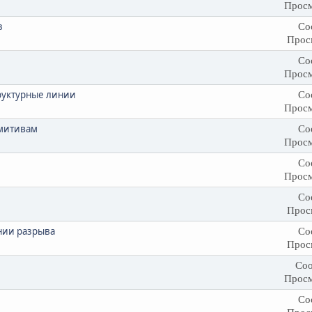
Просм
з
Со
Прос
Со
Просм
труктурные линии
Со
Просм
имитивам
Со
Просм
Со
Просм
Со
Прос
нии разрыва
Со
Прос
Соо
Просм
Со