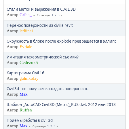
Стили меток и выражения в CIVIL 3D
Автор
Griha_
1
2
3
Страницы
Перенос поверхности из civil в revit
Автор
lediinei
Окружность в блоке после explode превращается в эллипс
Автор
Evriale
Имитация тахеометрической съемки?
Автор
Gedezuk5
Картограмма Civil 16
Автор
galnikolay
Civil 3d - не получается создать поверхность
Автор
Max
Шаблон _AutoCAD Civil 3D (Metric)_RUS.dwt. 2012 или 2013
Автор
Ruffen
Приемы работы в civil 3d
Автор
Max
1
2
3
Страницы