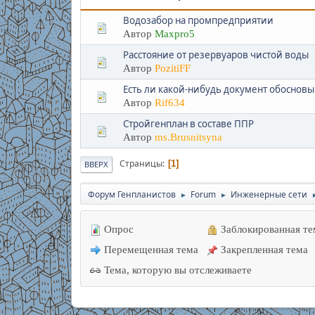
Водозабор на промпредприятии
Автор
Maxpro5
Расстояние от резервуаров чистой воды
Автор
PozitiFF
Есть ли какой-нибудь документ обосно
Автор
Rif634
Стройгенплан в составе ППР
Автор
ms.Brusnitsyna
Страницы
1
ВВЕРХ
Форум Генпланистов
Forum
Инженерные сети
►
►
Опрос
Заблокированная те
Перемещенная тема
Закрепленная тема
Тема, которую вы отслеживаете