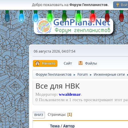
Добро пожаловать на
Форум Генпланистов
.
Вой
06 августа 2026, 04:07:54
Начало
Сайт
Файлы
Форум Генпланистов
Forum
Инженерные сети
►
►
Все для НВК
Модератор:
wwaldemar
.
0 Пользователи и 1 гость просматривают этот ра
Страницы
1
ВНИЗ
Тема
/
Автор