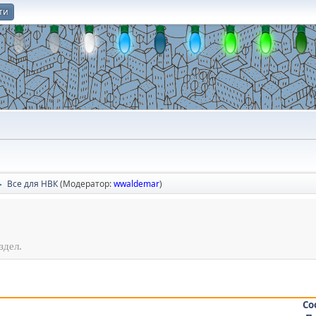
ти
О
Все для НВК
(Модератор:
wwaldemar
)
►
здел.
Со