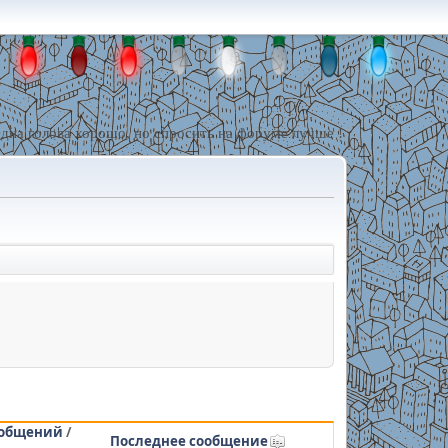
дна голова хорошо, но спросить на форуме лучше !
общений
/
Последнее сообщение