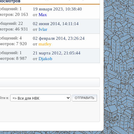
росмотров
общений: 1
19 января 2023, 10:38:40
отров: 20 163
от
Max
бщений: 22
02 июня 2014, 14:11:14
отров: 46 931
от
Ivlar
общений: 4
02 февраля 2014, 23:26:24
мотров: 7 920
от
matfey
общений: 1
21 марта 2012, 21:05:44
мотров: 8 987
от
Djakob
йти в