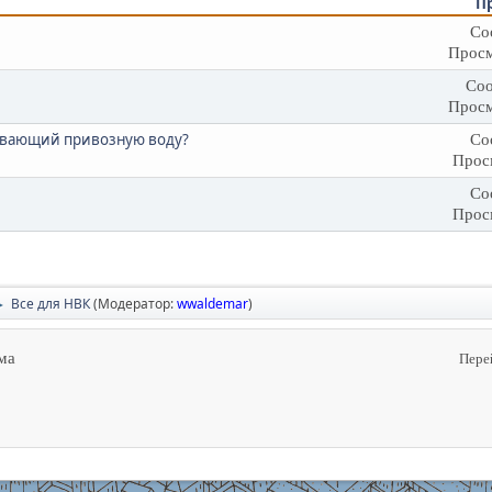
П
Со
Просм
Соо
Просм
вывающий привозную воду?
Со
Прос
Со
Прос
Все для НВК
(Модератор:
wwaldemar
)
►
ма
Пере