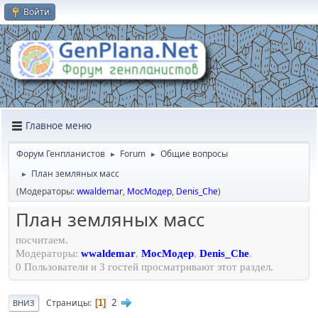
Войти
Главное меню
Форум Генпланистов
Forum
Общие вопросы
►
►
План земляных масс
►
(Модераторы:
wwaldemar
,
МосМодер
,
Denis_Che
)
План земляных масс
посчитаем.
Модераторы:
wwaldemar
,
МосМодер
,
Denis_Che
.
0 Пользователи и 3 гостей просматривают этот раздел.
2
Страницы
1
ВНИЗ