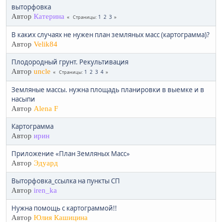
выторфовка
Автор
Катерина
1
2
3
Страницы
В каких случаях не нужен план земляных масс (картограмма)?
Автор
Velik84
Плодородный грунт. Рекультивация
Автор
uncle
1
2
3
4
Страницы
Земляные массы. нужна площадь планировки в выемке и в
насыпи
Автор
Alena F
Картограмма
Автор
ирин
Приложение «План Земляных Масс»
Автор
Эдуард
Выторфовка_ссылка на пункты СП
Автор
iren_ka
Нужна помощь с картограммой!!
Автор
Юлия Кашицина