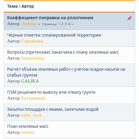
Тема
/
Автор
Коэффициент поправки на уплотнение
Автор
Любовь
1
2
3
4
Страницы
Чёрные отметки спланированной территории
Автор
Горожанка
Вопросы (претензии) Заказчика к плану земляных масс
Автор
Samurai4eg
Расчёт объёма земляных работ с учётом осадки насыпи на
слабых грунтах
Автор
GALIKA
ПЗМ решения по вывозу или отвалу грунта
Автор
Катеринка#
Засыпка площадки с ямами, залитыми водой
Автор
veter_rock
План земляных масс
Автор
rustam