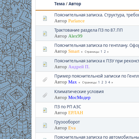
Тема
/
Автор
Пояснительная записка. Структура, тре
Автор
Parlance
Трактование раздела ПЗ по 87.ПП
Автор
Alex99
Пояснительная записка по генплану. Офо
Автор
Smart
1
2
Страницы
Пояснительная записка к ПЗУ при реконс
Автор
Андрей П.
Пример пояснительной записки по Генпл
Автор
Max
1
2
3
4
Страницы
Климатические условия
Автор
МосМодер
ПЗ по РП АЗС
Автор
ЕРЛАН
Грузооборот
Автор
Eva
Пояснительная записка по автомобильн