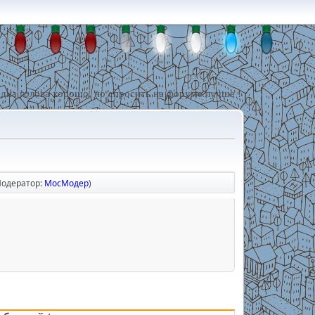
дна голова хорошо, но спросить на форуме лучше !
Модератор:
МосМодер
)