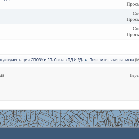
Просм
Со
Просм
Со
Просм
я документация СПОЗУ и ГП. Состав ПД И РД.
Пояснительная записка
(
►
ма
Пере