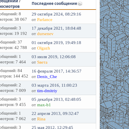
общений
/
Последнее сообщение
росмотров
общений: 8
29 октября 2024, 08:29:16
отров: 38 067
от
Parlance
общений: 3
17 декабря 2021, 18:04:48
отров: 19 192
от
dursenev
бщений: 37
01 октября 2019, 19:49:18
отров: 42 788
от
Olgazh
общений: 1
03 июля 2019, 12:06:08
мотров: 7 464
от
Sвета
бщений: 84
16 февраля 2017, 14:36:57
отров: 144 452
от
Denis_Che
общений: 2
03 марта 2016, 11:00:23
мотров: 7 009
от
tim-dmitriy
общений: 3
05 декабря 2013, 02:48:05
мотров: 9 455
от
max-b1
общений: 1
22 апреля 2013, 09:32:47
мотров: 7 062
от
Rina
общений: 3
25 мая 2012, 12:29:45