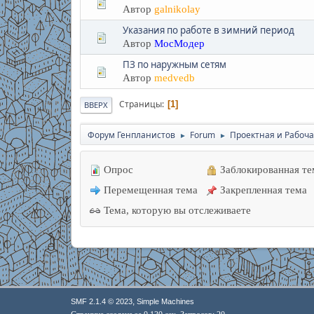
Автор
galnikolay
Указания по работе в зимний период
Автор
МосМодер
ПЗ по наружным сетям
Автор
medvedb
Страницы
1
ВВЕРХ
Форум Генпланистов
Forum
Проектная и Рабоча
►
►
Опрос
Заблокированная те
Перемещенная тема
Закрепленная тема
Тема, которую вы отслеживаете
,
SMF 2.1.4 © 2023
Simple Machines