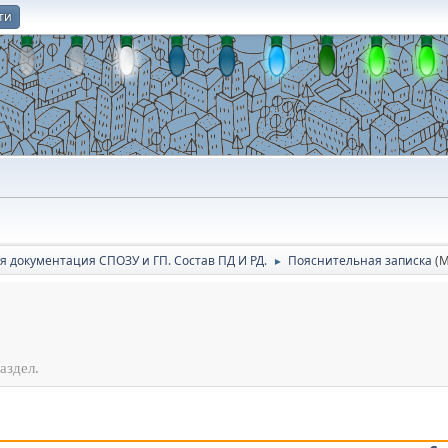
ти
О
я документация СПОЗУ и ГП. Состав ПД И РД.
Пояснительная записка
(
►
аздел.