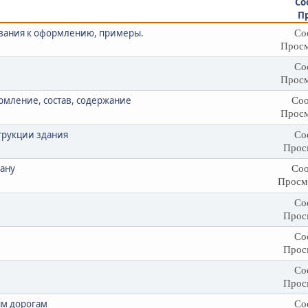
Со
П
бования к оформлению, примеры.
Со
Просм
Со
Просм
рмление, состав, содержание
Соо
Просм
трукции здания
Со
Прос
ану
Соо
Просм
Со
Прос
Со
Прос
Со
Прос
ым дорогам
Со