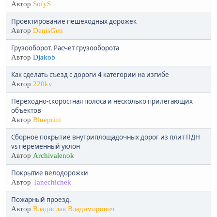
Автор
SofyS
Проектирование пешеходных дорожек
Автор
DenisGen
Грузооборот. Расчет грузооборота
Автор
Djakob
Как сделать съезд с дороги 4 категории на изгибе
Автор
220kv
Переходно-скоростная полоса и несколько прилегающих
объектов
Автор
Blueprint
Сборное покрытие внутриплощадочных дорог из плит ПДН
vs переменный уклон
Автор
Archivalenok
Покрытие велодорожки
Автор
Tanechichek
Пожарный проезд.
Автор
Владислав Владимирович