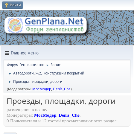
Войти
Главное меню
Форум Генпланистов
Forum
►
Автодороги, ж/д, конструкции покрытий
►
Проезды, площадки, дороги
►
(Модераторы:
МосМодер
,
Denis_Che
)
Проезды, площадки, дороги
размещение в плане.
Модераторы:
МосМодер
,
Denis_Che
.
0 Пользователи и 12 гостей просматривают этот раздел.