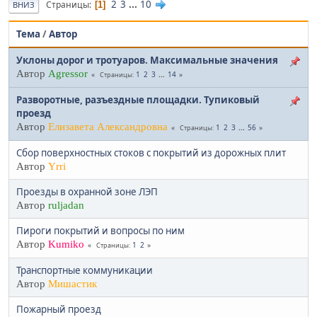
2
3
...
10
Страницы
1
ВНИЗ
Тема
/
Автор
Уклоны дорог и тротуаров. Максимальные значения
Автор
Agressor
1
2
3
...
14
Страницы
Разворотные, разъездные площадки. Тупиковый
проезд
Автор
Елизавета Александровна
1
2
3
...
56
Страницы
Сбор поверхностных стоков с покрытий из дорожных плит
Автор
Yrri
Проезды в охранной зоне ЛЭП
Автор
ruljadan
Пироги покрытий и вопросы по ним
Автор
Kumiko
1
2
Страницы
Транспортные коммуникации
Автор
Мишастик
Пожарный проезд