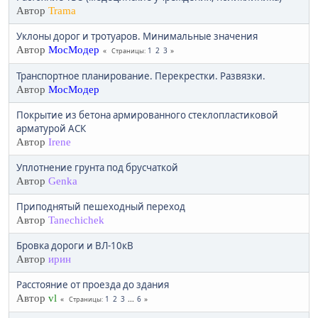
Автор
Trama
Уклоны дорог и тротуаров. Минимальные значения
Автор
МосМодер
1
2
3
Страницы
Транспортное планирование. Перекрестки. Развязки.
Автор
МосМодер
Покрытие из бетона армированного стеклопластиковой
арматурой АСК
Автор
Irene
Уплотнение грунта под брусчаткой
Автор
Genka
Приподнятый пешеходный переход
Автор
Tanechichek
Бровка дороги и ВЛ-10кВ
Автор
ирин
Расстояние от проезда до здания
Автор
vl
1
2
3
...
6
Страницы