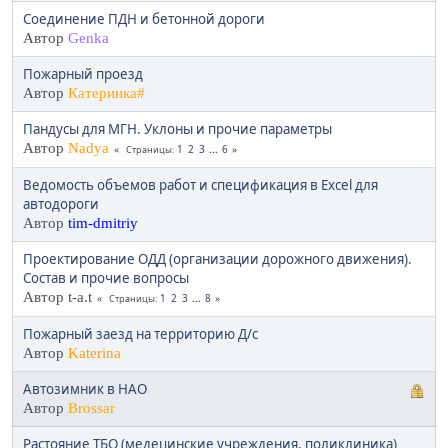
Соединение ПДН и бетонной дороги
Автор
Genka
Пожарный проезд
Автор
Катеринка#
Пандусы для МГН. Уклоны и прочие параметры
Автор
Nadya
1
2
3
...
6
Страницы
Ведомость объемов работ и спецификация в Exсel для
автодороги
Автор
tim-dmitriy
Проектирование ОДД (организации дорожного движения).
Состав и прочие вопросы
Автор t-a.t
1
2
3
...
8
Страницы
Пожарный заезд на территорию Д/с
Автор
Katerina
Автозимник в НАО
Автор
Brossar
Растояние ТБО (медецинские учреждения, поликлиника)