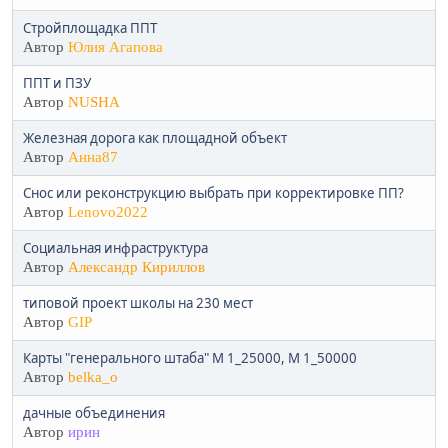
Стройплощадка ППТ
Автор
Юлия Агапова
ППТ и ПЗУ
Автор
NUSHA
Железная дорога как площадной объект
Автор
Анна87
Снос или реконструкцию выбрать при корректировке ПП?
Автор
Lenovo2022
Социальная инфраструктура
Автор
Александр Кириллов
типовой проект школы на 230 мест
Автор
GIP
Карты "генерального штаба" М 1_25000, М 1_50000
Автор
belka_o
дачные объединения
Автор
ирин