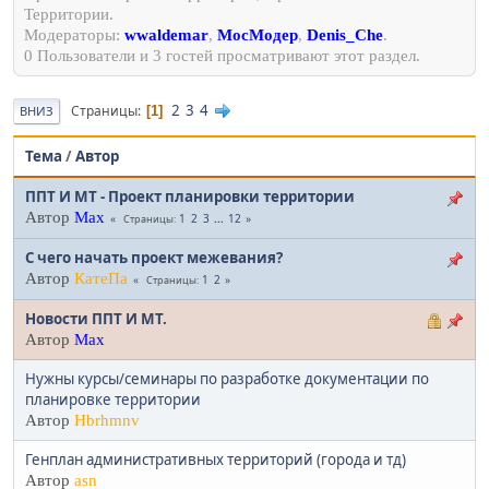
Территории.
Модераторы:
wwaldemar
,
МосМодер
,
Denis_Che
.
0 Пользователи и 3 гостей просматривают этот раздел.
2
3
4
Страницы
1
ВНИЗ
Тема
/
Автор
ППТ И МТ - Проект планировки территории
Автор
Max
1
2
3
...
12
Страницы
С чего начать проект межевания?
Автор
КатеПа
1
2
Страницы
Новости ППТ И МТ.
Автор
Max
Нужны курсы/семинары по разработке документации по
планировке территории
Автор
Hbrhmnv
Генплан административных территорий (города и тд)
Автор
asn