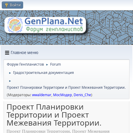
Войти
Главное меню
Форум Генпланистов
Forum
►
Градостроительная документация
►
►
Проект Планировки Территории и Проект Межевания Территории.
(Модераторы:
wwaldemar
,
МосМодер
,
Denis_Che
)
Проект Планировки
Территории и Проект
Межевания Территории.
Проект Планировки Территории, Проект Межевания