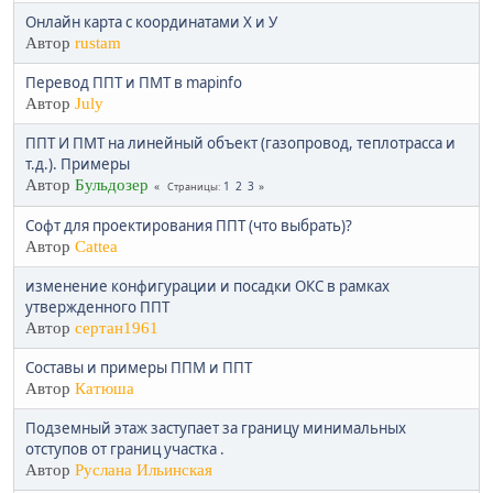
Онлайн карта с координатами Х и У
Автор
rustam
Перевод ППТ и ПМТ в mapinfo
Автор
July
ППТ И ПМТ на линейный объект (газопровод, теплотрасса и
т.д.). Примеры
Автор
Бульдозер
1
2
3
Страницы
Софт для проектирования ППТ (что выбрать)?
Автор
Cattea
изменение конфигурации и посадки ОКС в рамках
утвержденного ППТ
Автор
сертан1961
Составы и примеры ППМ и ППТ
Автор
Катюша
Подземный этаж заступает за границу минимальных
отступов от границ участка .
Автор
Руслана Ильинская