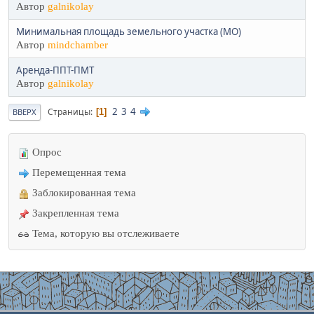
Автор
galnikolay
Минимальная площадь земельного участка (МО)
Автор
mindchamber
Аренда-ППТ-ПМТ
Автор
galnikolay
2
3
4
Страницы
1
ВВЕРХ
Опрос
Перемещенная тема
Заблокированная тема
Закрепленная тема
Тема, которую вы отслеживаете