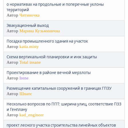
о нормативах на продольные и поперечные уклоны
территорий
Автор
Читиночка
Эвакуационный выход
Автор
Марина Кузьминична
Посадка промышленного здания на участок
Автор
katia.misty
Схема вертикальной планировки и инж защиты
Автор
Total insane
Проектирование в районе вечной мерзлоты
Автор
Irene
Размещение капитальных сооружений в границах ГПЗУ
Автор
Шнапс
Несколько вопросов по ППТ: ширина улиц, соответствие ПЗЗ
и Генплану
Автор
kad_engineer
проект лесного участка строительства линейных объектов