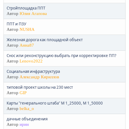
Стройплощадка ППТ
Автор
Юлия Агапова
ППТ и ПЗУ
Автор
NUSHA
Железная дорога как площадной объект
Автор
Анна87
Снос или реконструкцию выбрать при корректировке ПП?
Автор
Lenovo2022
Социальная инфраструктура
Автор
Александр Кириллов
типовой проект школы на 230 мест
Автор
GIP
Карты "генерального штаба" М 1_25000, М 1_50000
Автор
belka_o
дачные объединения
Автор
ирин