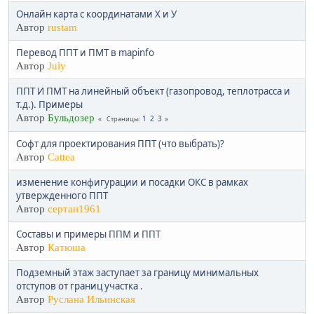
Онлайн карта с координатами Х и У
Автор
rustam
Перевод ППТ и ПМТ в mapinfo
Автор
July
ППТ И ПМТ на линейный объект (газопровод, теплотрасса и
т.д.). Примеры
Автор
Бульдозер
1
2
3
Страницы
Софт для проектирования ППТ (что выбрать)?
Автор
Cattea
изменение конфигурации и посадки ОКС в рамках
утвержденного ППТ
Автор
сертан1961
Составы и примеры ППМ и ППТ
Автор
Катюша
Подземный этаж заступает за границу минимальных
отступов от границ участка .
Автор
Руслана Ильинская