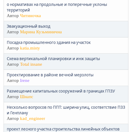
о нормативах на продольные и поперечные уклоны
территорий
Автор
Читиночка
Эвакуационный выход
Автор
Марина Кузьминична
Посадка промышленного здания на участок
Автор
katia.misty
Схема вертикальной планировки и инж защиты
Автор
Total insane
Проектирование в районе вечной мерзлоты
Автор
Irene
Размещение капитальных сооружений в границах ГПЗУ
Автор
Шнапс
Несколько вопросов по ППТ: ширина улиц, соответствие ПЗЗ
и Генплану
Автор
kad_engineer
проект лесного участка строительства линейных объектов