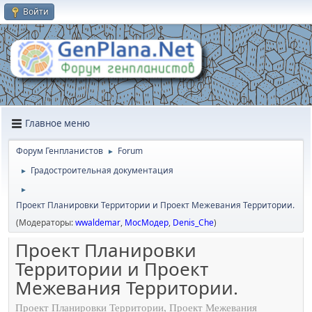
Войти
Главное меню
Форум Генпланистов
Forum
►
Градостроительная документация
►
►
Проект Планировки Территории и Проект Межевания Территории.
(Модераторы:
wwaldemar
,
МосМодер
,
Denis_Che
)
Проект Планировки
Территории и Проект
Межевания Территории.
Проект Планировки Территории, Проект Межевания