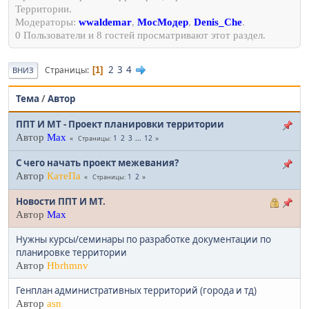
Территории.
Модераторы:
wwaldemar
,
МосМодер
,
Denis_Che
.
0 Пользователи и 8 гостей просматривают этот раздел.
2
3
4
Страницы
1
ВНИЗ
Тема
/
Автор
ППТ И МТ - Проект планировки территории
Автор
Max
1
2
3
...
12
Страницы
С чего начать проект межевания?
Автор
КатеПа
1
2
Страницы
Новости ППТ И МТ.
Автор
Max
Нужны курсы/семинары по разработке документации по
планировке территории
Автор
Hbrhmnv
Генплан административных территорий (города и тд)
Автор
asn