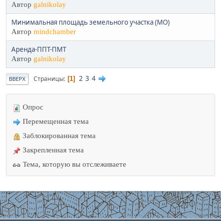
Автор
galnikolay
Минимальная площадь земельного участка (МО)
Автор
mindchamber
Аренда-ППТ-ПМТ
Автор
galnikolay
2
3
4
Страницы
1
ВВЕРХ
Опрос
Перемещенная тема
Заблокированная тема
Закрепленная тема
Тема, которую вы отслеживаете