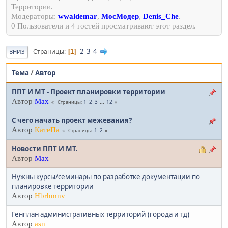
Территории.
Модераторы:
wwaldemar
,
МосМодер
,
Denis_Che
.
0 Пользователи и 4 гостей просматривают этот раздел.
2
3
4
Страницы
1
ВНИЗ
Тема
/
Автор
ППТ И МТ - Проект планировки территории
Автор
Max
1
2
3
...
12
Страницы
С чего начать проект межевания?
Автор
КатеПа
1
2
Страницы
Новости ППТ И МТ.
Автор
Max
Нужны курсы/семинары по разработке документации по
планировке территории
Автор
Hbrhmnv
Генплан административных территорий (города и тд)
Автор
asn