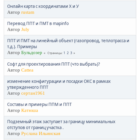
Онлайн карта с координатами Х и У
Автор
rustam
Перевод ППТ и ПМТ в mapinfo
Автор
July
ППТ И ПМТ на линейный объект (газопровод, теплотрасса и
т.д.). Примеры
Автор
Бульдозер
1
2
3
Страницы
Софт для проектирования ППТ (что выбрать)?
Автор
Cattea
изменение конфигурации и посадки ОКС в рамках
утвержденного ППТ
Автор
сертан1961
Составы и примеры ППМ и ППТ
Автор
Катюша
Подземный этаж заступает за границу минимальных
отступов от границ участка .
Автор
Руслана Ильинская