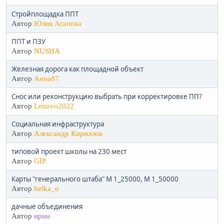
Стройплощадка ППТ
Автор
Юлия Агапова
ППТ и ПЗУ
Автор
NUSHA
Железная дорога как площадной объект
Автор
Анна87
Снос или реконструкцию выбрать при корректировке ПП?
Автор
Lenovo2022
Социальная инфраструктура
Автор
Александр Кириллов
типовой проект школы на 230 мест
Автор
GIP
Карты "генерального штаба" М 1_25000, М 1_50000
Автор
belka_o
дачные объединения
Автор
ирин