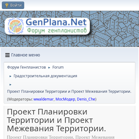
Войти
Главное меню
Форум Генпланистов
Forum
►
Градостроительная документация
►
►
Проект Планировки Территории и Проект Межевания Территории.
(Модераторы:
wwaldemar
,
МосМодер
,
Denis_Che
)
Проект Планировки
Территории и Проект
Межевания Территории.
Проект Планировки Территории, Проект Межевания