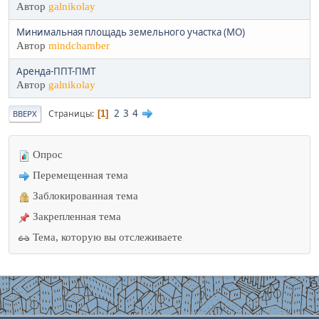
Автор
galnikolay
Минимальная площадь земельного участка (МО)
Автор
mindchamber
Аренда-ППТ-ПМТ
Автор
galnikolay
2
3
4
Страницы
1
ВВЕРХ
Опрос
Перемещенная тема
Заблокированная тема
Закрепленная тема
Тема, которую вы отслеживаете