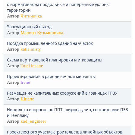
о нормативах на продольные и поперечные уклоны
территорий
Автор
Читиночка
Эвакуационный выход
Автор
Марина Кузьминична
Посадка промышленного здания на участок
Автор
katia.misty
Схема вертикальной планировки и инж защиты
Автор
Total insane
Проектирование в районе вечной мерзлоты
Автор
Irene
Размещение капитальных сооружений в границах ГПЗУ
Автор
Шнапс
Несколько вопросов по ППТ: ширина улиц, соответствие ПЗЗ
и Генплану
Автор
kad_engineer
проект лесного участка строительства линейных объектов