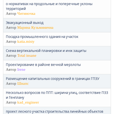
о нормативах на продольные и поперечные уклоны
территорий
Автор
Читиночка
Эвакуационный выход
Автор
Марина Кузьминична
Посадка промышленного здания на участок
Автор
katia.misty
Схема вертикальной планировки и инж защиты
Автор
Total insane
Проектирование в районе вечной мерзлоты
Автор
Irene
Размещение капитальных сооружений в границах ГПЗУ
Автор
Шнапс
Несколько вопросов по ППТ: ширина улиц, соответствие ПЗЗ
и Генплану
Автор
kad_engineer
проект лесного участка строительства линейных объектов