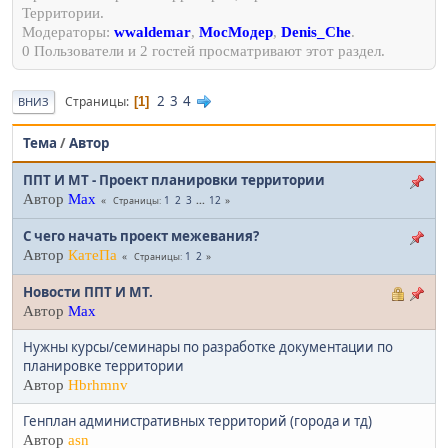
Территории.
Модераторы:
wwaldemar
,
МосМодер
,
Denis_Che
.
0 Пользователи и 2 гостей просматривают этот раздел.
2
3
4
Страницы
1
ВНИЗ
Тема
/
Автор
ППТ И МТ - Проект планировки территории
Автор
Max
1
2
3
...
12
Страницы
С чего начать проект межевания?
Автор
КатеПа
1
2
Страницы
Новости ППТ И МТ.
Автор
Max
Нужны курсы/семинары по разработке документации по
планировке территории
Автор
Hbrhmnv
Генплан административных территорий (города и тд)
Автор
asn