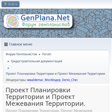
Войти
Главное меню
Форум Генпланистов
Forum
►
Градостроительная документация
►
►
Проект Планировки Территории и Проект Межевания Территории.
(Модераторы:
wwaldemar
,
МосМодер
,
Denis_Che
)
Проект Планировки
Территории и Проект
Межевания Территории.
Проект Планировки Территории, Проект Межевания