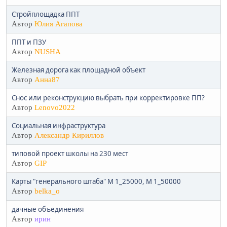
Стройплощадка ППТ
Автор
Юлия Агапова
ППТ и ПЗУ
Автор
NUSHA
Железная дорога как площадной объект
Автор
Анна87
Снос или реконструкцию выбрать при корректировке ПП?
Автор
Lenovo2022
Социальная инфраструктура
Автор
Александр Кириллов
типовой проект школы на 230 мест
Автор
GIP
Карты "генерального штаба" М 1_25000, М 1_50000
Автор
belka_o
дачные объединения
Автор
ирин