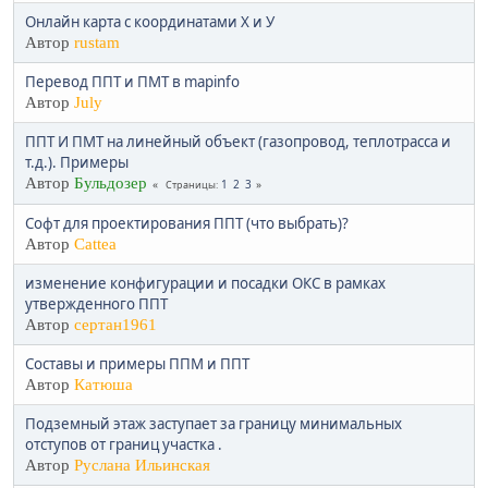
Онлайн карта с координатами Х и У
Автор
rustam
Перевод ППТ и ПМТ в mapinfo
Автор
July
ППТ И ПМТ на линейный объект (газопровод, теплотрасса и
т.д.). Примеры
Автор
Бульдозер
1
2
3
Страницы
Софт для проектирования ППТ (что выбрать)?
Автор
Cattea
изменение конфигурации и посадки ОКС в рамках
утвержденного ППТ
Автор
сертан1961
Составы и примеры ППМ и ППТ
Автор
Катюша
Подземный этаж заступает за границу минимальных
отступов от границ участка .
Автор
Руслана Ильинская