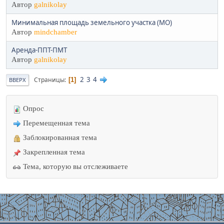
Автор
galnikolay
Минимальная площадь земельного участка (МО)
Автор
mindchamber
Аренда-ППТ-ПМТ
Автор
galnikolay
2
3
4
Страницы
1
ВВЕРХ
Опрос
Перемещенная тема
Заблокированная тема
Закрепленная тема
Тема, которую вы отслеживаете