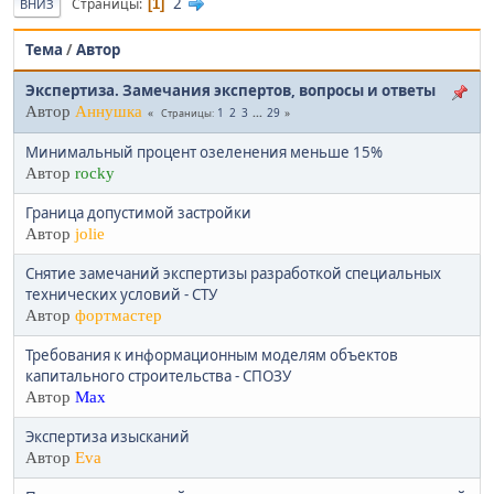
2
Страницы
1
ВНИЗ
Тема
/
Автор
Экспертиза. Замечания экспертов, вопросы и ответы
Автор
Аннушка
1
2
3
...
29
Страницы
Минимальный процент озеленения меньше 15%
Автор
rocky
Граница допустимой застройки
Автор
jolie
Снятие замечаний экспертизы разработкой специальных
технических условий - СТУ
Автор
фортмастер
Требования к информационным моделям объектов
капитального строительства - СПОЗУ
Автор
Max
Экспертиза изысканий
Автор
Eva