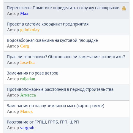
Перенесено: Помогите определить нагрузку на покрытие
Автор
Max
Проект в системе координат предприятия
Автор
galnikolay
Водозаборная скважина на кустовой площадке
Автор
Cerg
Прав ли генпланист? Обосновано ли замечание экспертизы?
Автор
Iose4ka
Замечания по розе ветров
Автор
ruljadan
Противопожарные расстояния в период строительства
Автор
Агнесса
Замечания по плану земляных масс (картограмме)
Автор
Манек
Расстояние от ГРПШ, ГРПБ, ГРП, ШРП
Автор
vargrah