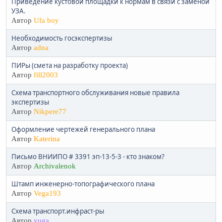
Приведение кустовой площадки к нормам в связи с заменой
УЗА.
Автор
Ufa boy
Необходимость госэкспертизы
Автор
adna
ПИРы (смета на разработку проекта)
Автор
fill2003
Схема транспортного обслуживания новые правила
экспертизы
Автор
Nikpere77
Оформление чертежей генерального плана
Автор
Katerina
Письмо ВНИИПО # 3391 эп-13-5-3 - кто знаком?
Автор
Archivalenok
Штамп инженерно-топографического плана
Автор
Vega193
Схема транспорт.инфраст-ры
Автор
yuga