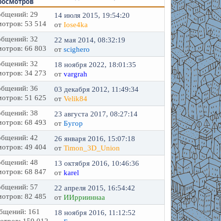
росмотров
бщений: 29
14 июля 2015, 19:54:20
отров: 53 514
от
Iose4ka
бщений: 32
22 мая 2014, 08:32:19
отров: 66 803
от
scighero
бщений: 32
18 ноября 2022, 18:01:35
отров: 34 273
от
vargrah
бщений: 36
03 декабря 2012, 11:49:34
отров: 51 625
от
Velik84
бщений: 38
23 августа 2017, 08:27:14
отров: 68 493
от
Бугор
бщений: 42
26 января 2016, 15:07:18
отров: 49 404
от
Timon_3D_Union
бщений: 48
13 октября 2016, 10:46:36
отров: 68 847
от
karel
бщений: 57
22 апреля 2015, 16:54:42
отров: 82 485
от
ИИррииннаа
бщений: 161
18 ноября 2016, 11:12:52