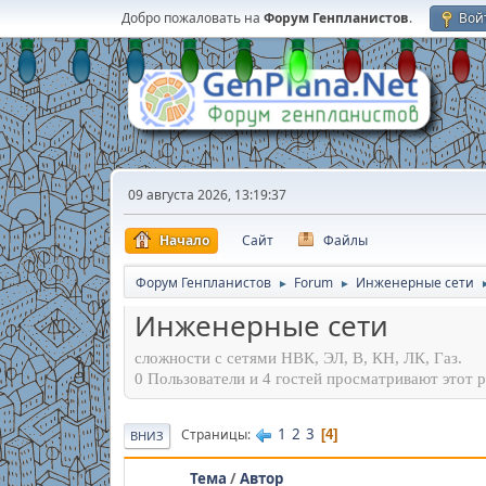
Добро пожаловать на
Форум Генпланистов
.
Вой
09 августа 2026, 13:19:37
Начало
Сайт
Файлы
Форум Генпланистов
Forum
Инженерные сети
►
►
Инженерные сети
сложности с сетями НВК, ЭЛ, В, КН, ЛК, Газ.
0 Пользователи и 4 гостей просматривают этот р
1
2
3
Страницы
4
ВНИЗ
Тема
/
Автор