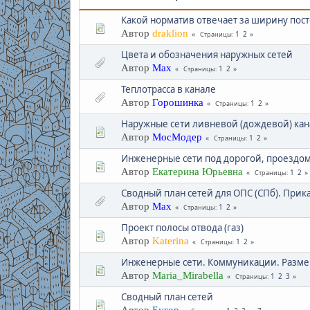
Какой норматив отвечает за ширину пос
Автор
draklion
1
2
Страницы
Цвета и обозначения наружных сетей
Автор
Max
1
2
Страницы
Теплотрасса в канале
Автор
Горошинка
1
2
Страницы
Наружные сети ливневой (дождевой) ка
Автор
МосМодер
1
2
Страницы
Инженерные сети под дорогой, проездо
Автор
Екатерина Юрьевна
1
2
Страницы
Сводный план сетей для ОПС (СПб). Прика
Автор
Max
1
2
Страницы
Проект полосы отвода (газ)
Автор
Katerina
1
2
Страницы
Инженерные сети. Коммуникации. Разме
Автор
Maria_Mirabella
1
2
3
Страницы
Сводный план сетей
Автор
Бугор