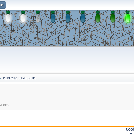
ти
О
Инженерные сети
►
аздел.
Соо