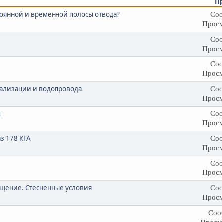
П
тоянной и временной полосы отвода?
Соо
Просм
Соо
Просм
Соо
Просм
нализации и водопровода
Соо
Просм
м
Соо
Просм
з 178 КГА
Соо
Просм
Соо
Просм
щение. Стесненные условия
Соо
Просм
Соо