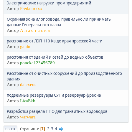
Электрические нагрузки промпредприятий
Автор
Predatorxxx
Охранная зона илопровода, правильно ли принимать
данные Генерального плана
Автор
А н а с т а с и я
расстояние от ЛЭП 110 Кв до края проезжей части
Автор
ganin
расстояния от зданий и сетей до водных объектов
Автор
poncka123456789
Расстояние от очистных сооружений до производственного
здания
Автор
dalexeus
подземные резервуары СУГ и резервуар фреона
Автор
LizaEkb
Разработка раздела ППО для транзитных водоводов
Автор
warwara
2
3
4
Страницы
1
ВВЕРХ