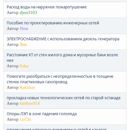
Расход воды на наружное пожаротушение
Автор
djon3103
Пособие по проектированию инженерных сетей
Автор
Нюк
ЭЛЕКТРОСНАБЖЕНИЕ с использованикм дизель генератора
Автор
Яна
Расстояние КТ от стен жилого дома и мусорніье баки возле
нее
Автор
Eska
Помогите разобраться с неопределенностью в толщине
стенок пластиковых газопровод
Автор
Rakshay
прокладка новых технологических сетей по старой эстакаде
Автор
kirillov014
Опоры ЛЭП в зоне падения гололеда
Автор
LuChi
размещение наружных инженерных сетей в каналах