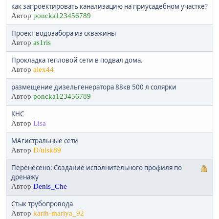
как запроектировать канализацию на приусадебном участке?
Автор
poncka123456789
Проект водозабора из скважины
Автор
as1ris
Прокладка тепловой сети в подвал дома.
Автор
alex44
размещение дизельгенератора 88кв 500 л солярки
Автор
poncka123456789
КНС
Автор
Lisa
МАгистральные сети
Автор
D/ulsk89
Перенесено: Создание исполнительного профиля по
дренажу
Автор
Denis_Che
Стык трубопровода
Автор
karih-mariya_92