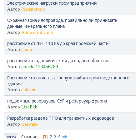
Электрические нагрузки промпредприятий
Автор
Predatorxxx
Охранная зона илопровода, правильно ли принимать
данные Генерального плана
Автор
А н а с т а с и я
расстояние от ЛЭП 110 Кв до края проезжей части
Автор
ganin
расстояния от зданий и сетей до водных объектов
Автор
poncka123456789
Расстояние от очистных сооружений до производственного
здания
Автор
dalexeus
подземные резервуары СУГ и резервуар фреона
Автор
LizaEkb
Разработка раздела ППО для транзитных водоводов
Автор
warwara
2
3
4
Страницы
1
ВВЕРХ