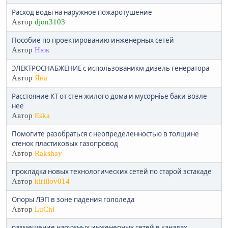
Расход воды на наружное пожаротушение
Автор
djon3103
Пособие по проектированию инженерных сетей
Автор
Нюк
ЭЛЕКТРОСНАБЖЕНИЕ с использованикм дизель генератора
Автор
Яна
Расстояние КТ от стен жилого дома и мусорніье баки возле
нее
Автор
Eska
Помогите разобраться с неопределенностью в толщине
стенок пластиковых газопровод
Автор
Rakshay
прокладка новых технологических сетей по старой эстакаде
Автор
kirillov014
Опоры ЛЭП в зоне падения гололеда
Автор
LuChi
размещение наружных инженерных сетей в каналах