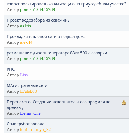
как запроектировать канализацию на приусадебном участке?
Автор
poncka123456789
Проект водозабора из скважины
Автор
as1ris
Прокладка тепловой сети в подвал дома.
Автор
alex44
размещение дизельгенератора 88кв 500 л солярки
Автор
poncka123456789
КНС
Автор
Lisa
МАгистральные сети
Автор
D/ulsk89
Перенесено: Создание исполнительного профиля по
дренажу
Автор
Denis_Che
Стык трубопровода
Автор
karih-mariya_92