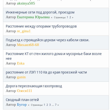
Автор
aksinya505
Инженерные сети под дорогой, проездом
Автор
Екатерина Юрьевна
1
2
Страницы
Расстояние между опорами трубопроводов
Автор
re_gina1
Подъезд к строящейся церкви через кабели связи.
Автор
Михаил68-68
Расстояние КТ от стен жилого дома и мусорніье баки возле
нее
Автор
Eska
расстояние от ЛЭП 110 Кв до края проезжей части
Автор
ganin
Дорога пересекающая газопровод
Автор
Олеся111
Сводный план сетей
Автор
Бугор
1
2
3
...
7
Страницы