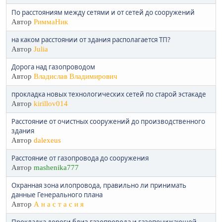
По расстояниям между сетями и от сетей до сооружений
Автор
РиммаНик
на каком расстоянии от здания располагается ТП?
Автор
Julia
Дорога над газопроводом
Автор
Владислав Владимирович
прокладка новых технологических сетей по старой эстакаде
Автор
kirillov014
Расстояние от очистных сооружений до производственного
здания
Автор
dalexeus
Расстояние от газопровода до сооружения
Автор
mashenika777
Охранная зона илопровода, правильно ли принимать
данные Генерального плана
Автор
А н а с т а с и я