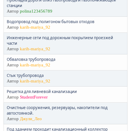
Прокладка дороги близ газопровода и газопонижающей
станции
Автор
polina123456789
Водопровод под полигоном бытовых отходов
Автор
karih-mariya_92
Инженерные сети под дорожным покрытием проезжей
части
Автор
karih-mariya_92
Обваловка трубопровода
Автор
karih-mariya_92
Стык трубопровода
Автор
karih-mariya_92
Решетка для ливневой канализации
Автор
StudentForever
Очистные сооружения, резервуары, накопители под
автостоянкой.
Автор
Джули_Лео
Под зданием проходит канализационный коллектор