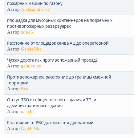
пожарных машин по газону
Автор
Aleksandra_87
площадка для мусорных контейнеров на подземных
противопожарных резервуарах
Автор
lara45
Расстояние от площадок слива АЦ до операторной
Автор
Gaji4eNka
Чужая дорога как противопожарный проезд?
Автор
galnikolay
Противопожарное расстояние до границы смежной
терртории
Автор
Eva
Отступ ТБО от общественного здания и ТП, и
административного здания
Автор
nata42
Расстояние от РВС до емкостей дренажный
Автор
Gaji4eNka