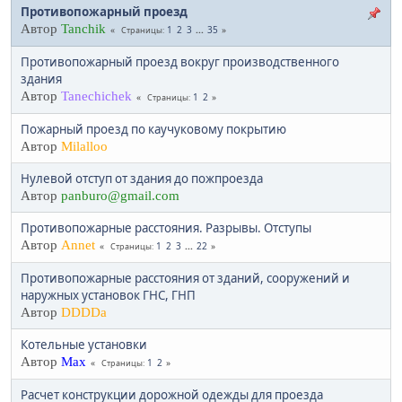
Противопожарный проезд
Автор
Tanchik
1
2
3
...
35
Страницы
Противопожарный проезд вокруг производственного
здания
Автор
Tanechichek
1
2
Страницы
Пожарный проезд по каучуковому покрытию
Автор
Milalloo
Нулевой отступ от здания до пожпроезда
Автор
panburo@gmail.com
Противопожарные расстояния. Разрывы. Отступы
Автор
Annet
1
2
3
...
22
Страницы
Противопожарные расстояния от зданий, сооружений и
наружных установок ГНС, ГНП
Автор
DDDDa
Котельные установки
Автор
Max
1
2
Страницы
Расчет конструкции дорожной одежды для проезда