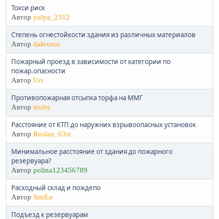
Токси риск
Автор
yulya_2312
Степень огнестойкости здания из различных материалов
Автор
dalexeus
Пожарный проезд в зависимости от категории по
пожар.опасности
Автор
Uri
Противопожарная отсыпка торфа на ММГ
Автор
moby
Расстояние от КТП до наружних взрывоопасных установок
Автор
Ruslan_63st
Минимальное расстояние от здания до пожарного
резервуара?
Автор
polina123456789
Расходный склад и пождепо
Автор
SmiLe
Подъезд к резервуарам