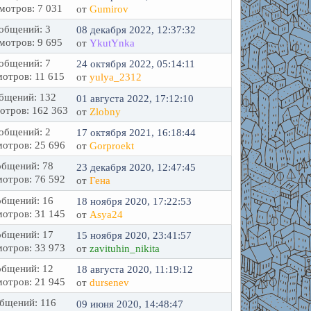
мотров: 7 031
от
Gumirov
общений: 3
08 декабря 2022, 12:37:32
мотров: 9 695
от
YkutYnka
общений: 7
24 октября 2022, 05:14:11
отров: 11 615
от
yulya_2312
бщений: 132
01 августа 2022, 17:12:10
отров: 162 363
от
Zlobny
общений: 2
17 октября 2021, 16:18:44
отров: 25 696
от
Gorproekt
бщений: 78
23 декабря 2020, 12:47:45
отров: 76 592
от
Гена
бщений: 16
18 ноября 2020, 17:22:53
отров: 31 145
от
Asya24
бщений: 17
15 ноября 2020, 23:41:57
отров: 33 973
от
zavituhin_nikita
бщений: 12
18 августа 2020, 11:19:12
отров: 21 945
от
dursenev
бщений: 116
09 июня 2020, 14:48:47