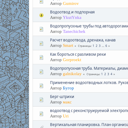
Автор
Gumirov
Водоотвод и подпорная
Автор
YkutYnka
Водопропускные трубы под автодорогам
Автор
Tanechichek
Расчет водоотвода, дренажа, канав
Автор
Smart
1
2
3
...
6
Страницы
Как бороться с разливом реки
Автор
Gorproekt
Водопропускная труба. Материалы, диаме
Автор
galnikolay
1
2
3
4
Страницы
Применение водоотводных лотков. Руко
Автор
Бугор
Берг-штрихи
Автор
макс
водоотвод с реконструируемой электроп
Автор
Uri
Вертикальная планировка. План органи