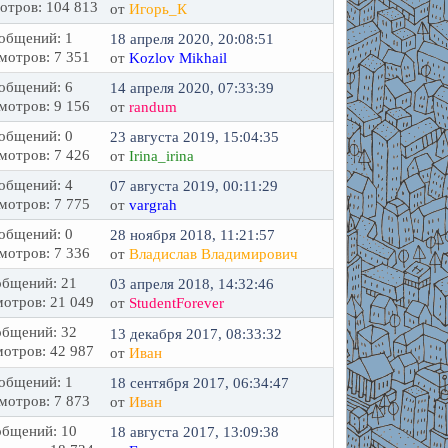
отров: 104 813
от
Игорь_К
общений: 1
18 апреля 2020, 20:08:51
мотров: 7 351
от
Kozlov Mikhail
общений: 6
14 апреля 2020, 07:33:39
мотров: 9 156
от
randum
общений: 0
23 августа 2019, 15:04:35
мотров: 7 426
от
Irina_irina
общений: 4
07 августа 2019, 00:11:29
мотров: 7 775
от
vargrah
общений: 0
28 ноября 2018, 11:21:57
мотров: 7 336
от
Владислав Владимирович
бщений: 21
03 апреля 2018, 14:32:46
отров: 21 049
от
StudentForever
бщений: 32
13 декабря 2017, 08:33:32
отров: 42 987
от
Иван
общений: 1
18 сентября 2017, 06:34:47
мотров: 7 873
от
Иван
бщений: 10
18 августа 2017, 13:09:38