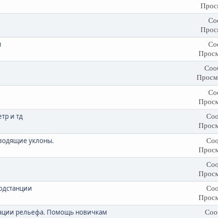
Прос
Со
Прос
и
Со
Просм
Соо
Просм
Со
Просм
тр и тд
Соо
Просм
водящие уклоны.
Соо
Просм
Соо
Просм
одстанции
Соо
Просм
зации рельефа. Помощь новичкам
Соо