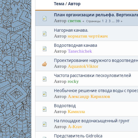
Тема
/
Автор
План организации рельефа. Вертикал
Автор
светик
1
2
3
...
39
Страницы
Нагорная канава.
Автор
норматив чертёжич
Водоотводная канава
Автор
Tanechichek
Проектирование наружного водоотведени
Автор
AquastokViktor
Частота расстановки пескоуловителей
Автор
rocky
Необычное решение отвода воды с прое
Автор
Александр Кириллов
Водоотвод
Автор
Камилла
На площадке водонасыщенный грунт
Автор
A-Krav
Представитель Gidrolica