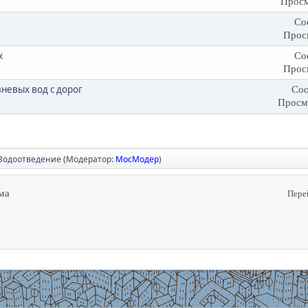
Просм
Со
Прос
х
Со
Прос
невых вод с дорог
Соо
Просм
Водоотведение
(Модератор:
МосМодер
)
ма
Пере