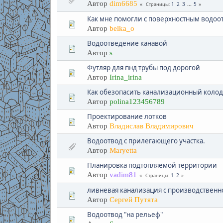
Автор
dim6685
1
2
3
...
5
Страницы
Как мне помогли с поверхностным водоот
Автор
belka_o
Водоотведение канавой
Автор
s
Футляр для пнд трубы под дорогой
Автор
Irina_irina
Как обезопасить канализационный колоде
Автор
polina123456789
Проектирование лотков
Автор
Владислав Владимирович
Водоотвод с прилегающего участка.
Автор
Maryetta
Планировка подтопляемой территории
Автор
vadim81
1
2
Страницы
ливневая канализация с производственн
Автор
Сергей Путята
Водоотвод "на рельеф"