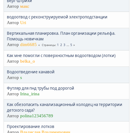
Берг-штрихи
Автор
макс
водоотвод с реконструируемой электроподстанции
Автор
Uri
Вертикальная планировка. План организации рельефа.
Помощь новичкам
Автор
dim6685
1
2
3
...
5
Страницы
Как мне помогли с поверхностным водоотводом (лотки)
Автор
belka_o
Водоотведение канавой
Автор
s
Футляр для пнд трубы под дорогой
Автор
Irina_irina
Как обезопасить канализационный колодец на территории
детского сада?
Автор
polina123456789
Проектирование лотков
Автор
Владислав Владимирович