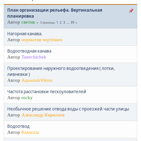
План организации рельефа. Вертикальная
планировка
Автор
светик
1
2
3
...
39
Страницы
Нагорная канава.
Автор
норматив чертёжич
Водоотводная канава
Автор
Tanechichek
Проектирование наружного водоотведения ( лотки,
ливневки )
Автор
AquastokViktor
Частота расстановки пескоуловителей
Автор
rocky
Необычное решение отвода воды с проезжей части улицы
Автор
Александр Кириллов
Водоотвод
Автор
Камилла