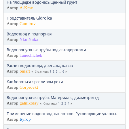
На площадке водонасыщенный грунт
Автор
A-Krav
Представитель Gidrolica
Автор
Gumirov
Водоотвод и подпорная
Автор
YkutYnka
Водопропускные трубы под автодорогами
Автор
Tanechichek
Расчет водоотвода, дренажа, канав
Автор
Smart
1
2
3
...
6
Страницы
Как бороться с разливом реки
Автор
Gorproekt
Водопропускная труба. Материалы, диаметр и тд
Автор
galnikolay
1
2
3
4
Страницы
Применение водоотводных лотков. Руководящие уклоны.
Автор
Бугор