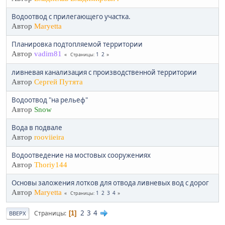
Водоотвод с прилегающего участка.
Автор
Maryetta
Планировка подтопляемой территории
Автор
vadim81
1
2
Страницы
ливневая канализация с производственной территории
Автор
Сергей Путята
Водоотвод "на рельеф"
Автор
Snow
Вода в подвале
Автор
rooviieira
Водоотведение на мостовых сооружениях
Автор
Thoriy144
Основы заложения лотков для отвода ливневых вод с дорог
Автор
Maryetta
1
2
3
4
Страницы
2
3
4
Страницы
1
ВВЕРХ