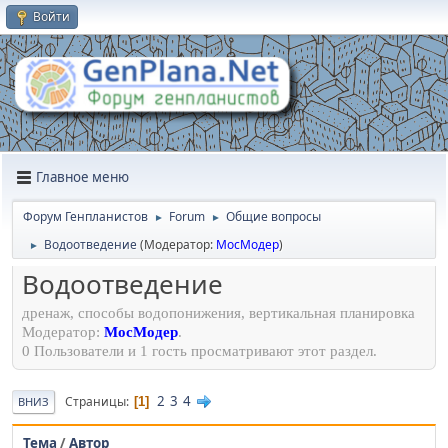
Войти
Главное меню
Форум Генпланистов
Forum
Общие вопросы
►
►
Водоотведение
(Модератор:
МосМодер
)
►
Водоотведение
дренаж, способы водопонижения, вертикальная планировка
Модератор:
МосМодер
.
0 Пользователи и 1 гость просматривают этот раздел.
2
3
4
Страницы
1
ВНИЗ
Тема
/
Автор